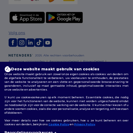
Volg ons
2026. Alle rechten voorbehouden
Algemene voorwaarden
|
Aanpassingsbeleid
|
Privacybeleid
|
Cookiebeleid
|
Sitemap
Deze website maakt gebruik van cookies
Onze website maakt gebruik van zowel onze eigen cookies als cookies van derden om
de algehele functionaliteit te verbeteren, uw voorkeuren te onthouden, de prestaties
Bruxelles
|
Anvers
|
Mortsel
|
Malines
|
Lierre
|
Turnhout
|
Geel
|
van de website te analyseren en een vlotte en gepersonaliseerde browse-ervaring te
Herentals
|
Hoogstraten
|
Bruges
garanderen, inclusief op maat gemaakte inhoud, geoptimaliseerde interacties met
onze website en advertenties.
U kunt uw cookievoorkeuren op elk moment beheren. Essentiële cookies, die nodig
zijn voor het functioneren van de website, kunnen niet worden uitgeschakeld omdat
ze noodzakelijk zijn voor de correcte werking van de website. U kunt echter kiezen of u
andere soorten cookies, zoals die voor personalisatie, analyse en targeting, wilt toestaan
of blokkeren.
Voor meer details over hoe we cookies gebruiken, hoe u ze kunt beheren en over
cookies van derden, bekijk ons
Cookie Policy
en
Privacy Policy
.
👋
Hallo
Beoordelingsvoorkeuren