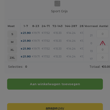
Sport Grijs
1-7
8-23
24-71
72-143
144-287
288 +
Meer
Maat
Voorraad
Aantal
+
21.90
19.71
17.52
15.33
14.24
13.14
€
€
€
€
€
€
S
21
+
21.90
19.71
17.52
15.33
14.24
13.14
€
€
€
€
€
€
M
0
+
21.90
19.71
17.52
15.33
14.24
13.14
€
€
€
€
€
€
XL
13
+
21.90
19.71
17.52
15.33
14.24
13.14
€
€
€
€
€
€
2XL
17
Selecties:
0
Totaal:
€0.0
Aan winkelwagen toevoegen
Personaliseer het!