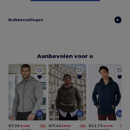
Bulkbestellingen
Aanbevolen voor u
€7.39
€17.40
€22.73
€40.50
€35.92
€43.76
-82%
-52%
-48%