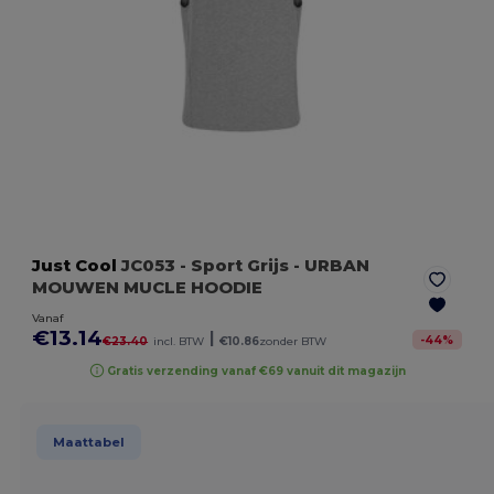
Just Cool
JC053
- Sport Grijs
- URBAN
MOUWEN MUCLE HOODIE
Vanaf
€13.14
|
-
44
%
€23.40
incl. BTW
€10.86
zonder BTW
Gratis verzending vanaf €69 vanuit dit magazijn
Maattabel