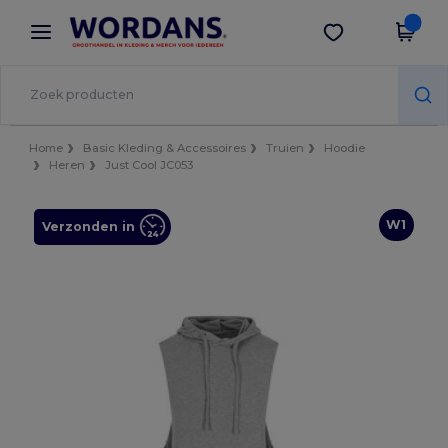
×
Wordans-app
Download app
Betere prijzen in de app!
Home
Basic Kleding & Accessoires
Truien
Hoodie
Heren
Just Cool JC053
W1
Verzonden in