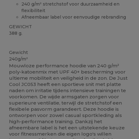
240 g/m² stretchstof voor duurzaamheid en
flexibiliteit
Afneembaar label voor eenvoudige rebranding
GEWICHT
388 g.
Verwijderbare labels
Gewicht
240g/m²
Mouwloze performance hoodie van 240 g/m²
poly-katoenmix met UPF 40+ bescherming voor
ultieme mobiliteit en veiligheid in de zon. De Just
Cool JC053 heeft een sportieve snit met platte
naden om irritatie tijdens intensieve trainingen te
voorkomen. De wijde armsgaten zorgen voor
superieure ventilatie, terwijl de stretchstof een
flexibele pasvorm garandeert. Deze hoodie is
ontworpen voor zowel casual sportkleding als
high-performance training. Dankzij het
afneembare label is het een uitstekende keuze
voor fitnessmerken die eigen logo's willen