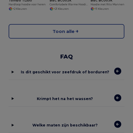
Tombo TL550
B&C BCU02K
B&C BCU03K
Hardloop hoodie voor heren
Comfortabele Warme Hoodie van B&C
Hoodie met Rits Mannen KING
+2 Kleuren
+21 Kleuren
+11 Kleuren
Toon alle
FAQ
Is dit geschikt voor zeefdruk of borduren?
Krimpt het na het wassen?
Welke maten zijn beschikbaar?