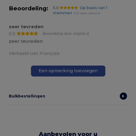
Beoordeling:
5.0
Op basis van 1
stemmen
653 items verkocht
zeer tevreden
5.0
Beoordeling door virginie d.
zeer tevreden
Vertaald van Français
Een opmerking toevoegen
Bulkbestellingen
Aanbevolen voor u