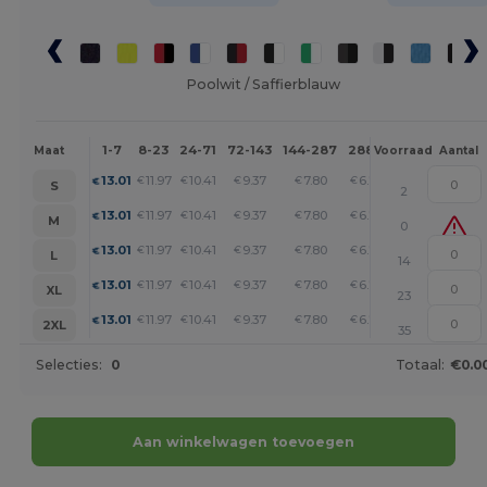
Poolwit / Saffierblauw
1-7
8-23
24-71
72-143
144-287
288 +
Meer
Maat
Voorraad
Aantal
+
13.01
11.97
10.41
9.37
7.80
6.76
€
€
€
€
€
€
S
2
+
13.01
11.97
10.41
9.37
7.80
6.76
€
€
€
€
€
€
M
0
+
13.01
11.97
10.41
9.37
7.80
6.76
€
€
€
€
€
€
L
14
+
13.01
11.97
10.41
9.37
7.80
6.76
€
€
€
€
€
€
XL
23
+
13.01
11.97
10.41
9.37
7.80
6.76
€
€
€
€
€
€
2XL
35
Selecties:
0
Totaal:
€0.0
Aan winkelwagen toevoegen