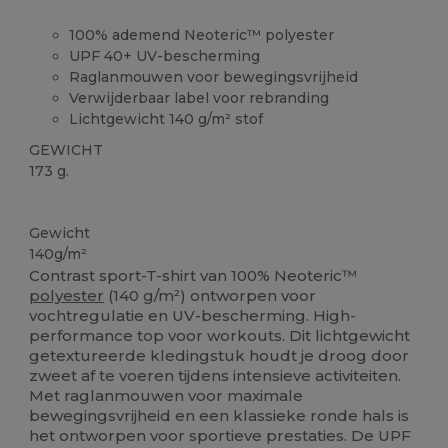
100% ademend Neoteric™ polyester
UPF 40+ UV-bescherming
Raglanmouwen voor bewegingsvrijheid
Verwijderbaar label voor rebranding
Lichtgewicht 140 g/m² stof
GEWICHT
173 g.
Verwijderbare labels
Gerecycled
Sublimatie
Gewicht
140g/m²
Contrast sport-T-shirt van 100% Neoteric™
polyester
(140 g/m²) ontworpen voor
vochtregulatie en UV-bescherming. High-
performance top voor workouts. Dit lichtgewicht
getextureerde kledingstuk houdt je droog door
zweet af te voeren tijdens intensieve activiteiten.
Met raglanmouwen voor maximale
bewegingsvrijheid en een klassieke ronde hals is
het ontworpen voor sportieve prestaties. De UPF