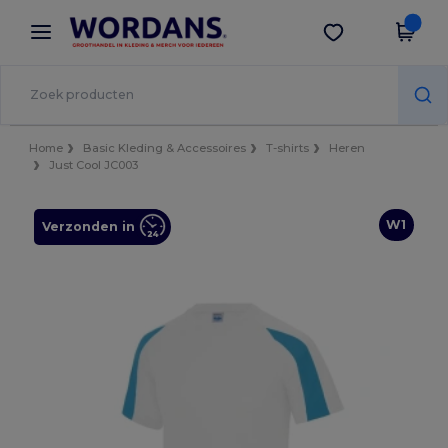
×
Wordans-app
Download app
Betere prijzen in de app!
Home
Basic Kleding & Accessoires
T-shirts
Heren
Just Cool JC003
W1
Verzonden in