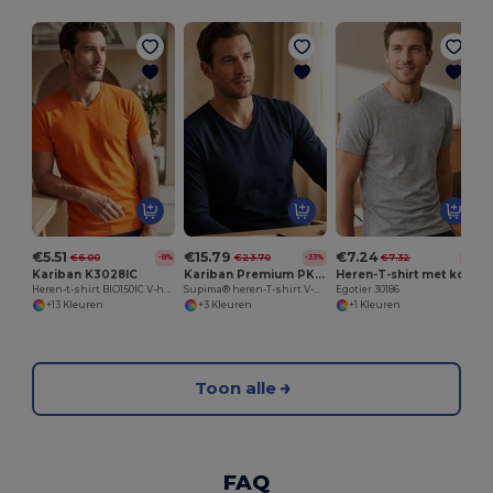
€5.51
€15.79
€7.24
€6.00
€23.70
€7.32
-8%
-33%
-1%
Kariban K3028IC
Kariban Premium PK306
Heren-T-shirt met korte mouwen in gekamd katoen
Heren-t-shirt BIO150IC V-hals
Supima® heren-T-shirt V-hals lange mouwen
Egotier 30186
+13 Kleuren
+3 Kleuren
+1 Kleuren
Toon alle
FAQ