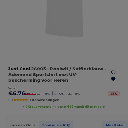
Just Cool
JC003
- Poolwit / Saffierblauw
-
Ademend Sportshirt met UV-
bescherming voor Heren
Vanaf
€6.76
|
-
35
%
€10.40
incl. BTW
€5.59
zonder BTW
5.0
1 Beoordelingen
Gratis verzending vanaf €69 vanuit dit magazijn
Kies een kleur:
Toon alle
+ 16
Maattabel