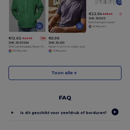
€22.54
€39.20
-42%
JHK JK500
Softshell jack heren
+6 Kleuren
€12.62
€5.96
€20.70
-39%
JHK JK300M
JHK JK410
JHK Comfortabele Heren Fleecejas voor Winter
Heren T-shirt in urban stijl
+10 Kleuren
+3 Kleuren
Toon alle
FAQ
Is dit geschikt voor zeefdruk of borduren?