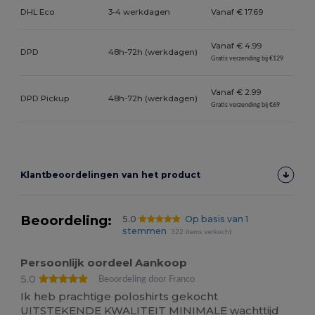
DHL Eco
3-4 werkdagen
Vanaf € 17.69
Vanaf € 4.99
DPD
48h-72h (werkdagen)
Gratis verzending bij €129
Vanaf € 2.99
DPD Pickup
48h-72h (werkdagen)
Gratis verzending bij €69
Klantbeoordelingen van het product
Beoordeling:
5.0
Op basis van 1
stemmen
322 items verkocht
Persoonlijk oordeel Aankoop
5.0
Beoordeling door Franco
Ik heb prachtige poloshirts gekocht
UITSTEKENDE KWALITEIT MINIMALE wachttijd