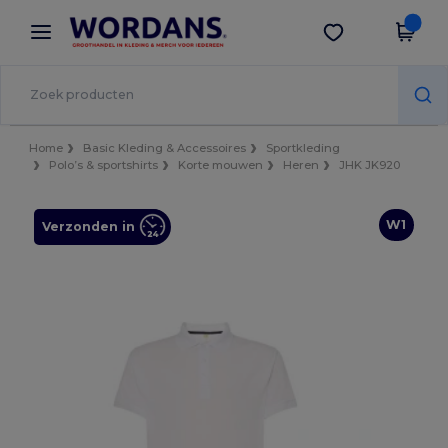
×
Wordans-app
Download app
Betere prijzen in de app!
Home
Basic Kleding & Accessoires
Sportkleding
Polo’s & sportshirts
Korte mouwen
Heren
JHK JK920
W1
Verzonden in