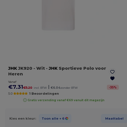
JHK
JK920
- Wit
-
JHK
Sportieve Polo voor
Heren
Vanaf
€7.31
|
-
35
%
€11.20
incl. BTW
€6.04
zonder BTW
5.0
1 Beoordelingen
Gratis verzending vanaf €69 vanuit dit magazijn
Kies een kleur:
Toon alle
+ 6
Maattabel