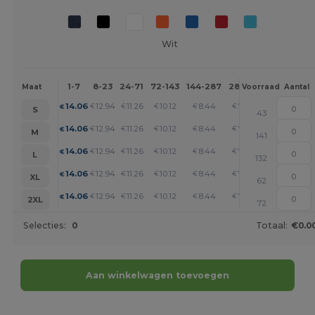
Wit
1-7
8-23
24-71
72-143
144-287
288 +
Meer
Maat
Voorraad
Aantal
+
14.06
12.94
11.26
10.12
8.44
7.31
€
€
€
€
€
€
S
43
+
14.06
12.94
11.26
10.12
8.44
7.31
€
€
€
€
€
€
M
141
+
14.06
12.94
11.26
10.12
8.44
7.31
€
€
€
€
€
€
L
132
+
14.06
12.94
11.26
10.12
8.44
7.31
€
€
€
€
€
€
XL
62
+
14.06
12.94
11.26
10.12
8.44
7.31
€
€
€
€
€
€
2XL
72
Selecties:
0
Totaal:
€0.0
Aan winkelwagen toevoegen
Personaliseer het!