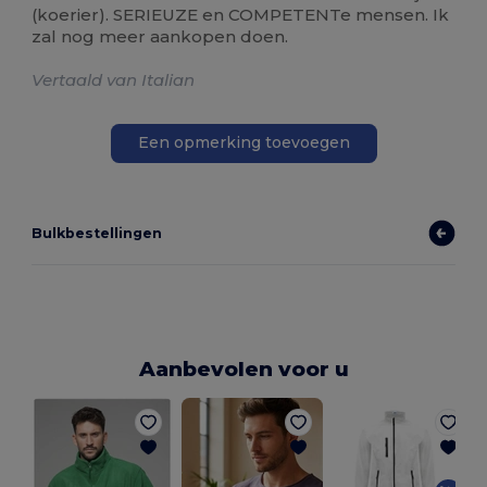
(koerier). SERIEUZE en COMPETENTe mensen. Ik
zal nog meer aankopen doen.
Vertaald van Italian
Een opmerking toevoegen
Bulkbestellingen
Aanbevolen voor u
B