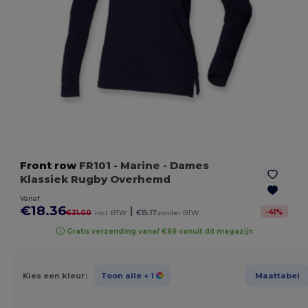
Front row
FR101
- Marine
- Dames
Klassiek Rugby Overhemd
Vanaf
€18.36
|
-
41
%
€31.00
incl. BTW
€15.17
zonder BTW
Gratis verzending vanaf €69 vanuit dit magazijn
Kies een kleur:
Toon alle
+ 1
Maattabel