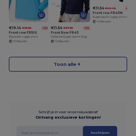
€11.54
€22.42
-49%
Front row FR43M
Superzacht rugby shirt met lange mouw
+2 Kleuren
€19.14
€11.54
€33.65
€37.95
-43%
-70%
Front row FR100
Front Row FR43
Klassiek rugby shirt
Collectie Super Zacht Rugby Shirt
+5 Kleuren
+2 Kleuren
Toon alle
Schrijf je in voor onze nieuwsbrief
Ontvang exclusieve kortingen!
Inschrijven