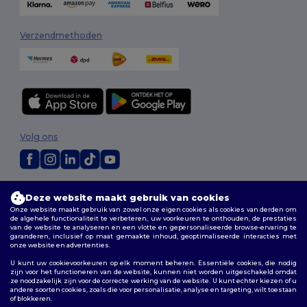
Verzendmethoden
Volg ons
2026. Alle rechten voorbehouden
Deze website maakt gebruik van cookies
Algemene voorwaarden
|
Aanpassingsbeleid
|
Privacybeleid
|
Onze website maakt gebruik van zowel onze eigen cookies als cookies van derden om
Cookiebeleid
|
Sitemap
de algehele functionaliteit te verbeteren, uw voorkeuren te onthouden, de prestaties
van de website te analyseren en een vlotte en gepersonaliseerde browse-ervaring te
garanderen, inclusief op maat gemaakte inhoud, geoptimaliseerde interacties met
Bruxelles
|
Anvers
|
Mortsel
|
Malines
|
Lierre
|
Turnhout
|
Geel
|
onze website en advertenties.
Herentals
|
Hoogstraten
|
Bruges
U kunt uw cookievoorkeuren op elk moment beheren. Essentiële cookies, die nodig
zijn voor het functioneren van de website, kunnen niet worden uitgeschakeld omdat
ze noodzakelijk zijn voor de correcte werking van de website. U kunt echter kiezen of u
andere soorten cookies, zoals die voor personalisatie, analyse en targeting, wilt toestaan
of blokkeren.