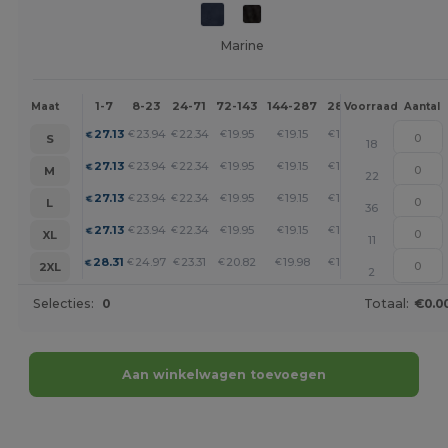
Marine
1-7
8-23
24-71
72-143
144-287
288 +
Meer
Maat
Voorraad
Aantal
+
27.13
23.94
22.34
19.95
19.15
18.36
€
€
€
€
€
€
S
18
+
27.13
23.94
22.34
19.95
19.15
18.36
€
€
€
€
€
€
M
22
+
27.13
23.94
22.34
19.95
19.15
18.36
€
€
€
€
€
€
L
36
+
27.13
23.94
22.34
19.95
19.15
18.36
€
€
€
€
€
€
XL
11
+
28.31
24.97
23.31
20.82
19.98
19.14
€
€
€
€
€
€
2XL
2
Selecties:
0
Totaal:
€0.0
Aan winkelwagen toevoegen
Personaliseer het!