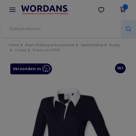
×
Wordans-app
Download app
Betere prijzen in de app!
Home
Basic Kleding & Accessoires
Sportkleding
Rugby
Unisex
Front row FR101
W1
Verzonden in