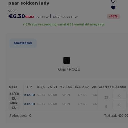
paar sokken lady
Vanaf
€6.30
|
-
47
%
€11.82
incl. BTW
€5.21
zonder BTW
Gratis verzending vanaf €69 vanuit dit magazijn
Maattabel
Grijs / ROZE
1-7
8-23
24-71
72-143
144-287
288 +
Meer
Maat
Voorraad
Aantal
+
35/38
12.10
11.13
9.68
8.71
7.26
6.30
€
€
€
€
€
€
35
EU
+
38/41
12.10
11.13
9.68
8.71
7.26
6.30
€
€
€
€
€
€
9
EU
Selecties:
0
Totaal:
€0.0