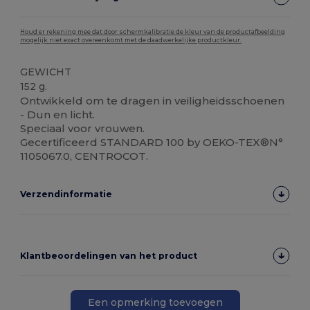
Houd er rekening mee dat door schermkalibratie de kleur van de productafbeelding
mogelijk niet exact overeenkomt met de daadwerkelijke productkleur.
GEWICHT
152 g.
Ontwikkeld om te dragen in veiligheidsschoenen
- Dun en licht.
Speciaal voor vrouwen.
Gecertificeerd STANDARD 100 by OEKO-TEX®N°
1105067.0, CENTROCOT.
Verzendinformatie
Klantbeoordelingen van het product
Een opmerking toevoegen