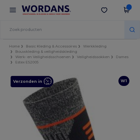
×
Wordans-app
Download app
Betere prijzen in de app!
Home
Basic Kleding & Accessoires
Werkkleding
Bouwkleding & veiligheidskleding
Werk- en Veiligheidsschoenen
Veiligheidssokken
Dames
Estex ES2005
W1
Verzonden in