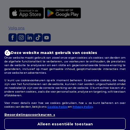
Volg ons
2026. Alle rechten voorbehouden
Deze website maakt gebruik van cookies
Algemene voorwaarden
|
Aanpassingsbeleid
|
Privacybeleid
|
Onze website maakt gebruik van zowel onze eigen cookies als cookies van derden om
Cookiebeleid
|
Sitemap
de algehele functionaliteit te verbeteren, uw voorkeuren te onthouden, de prestaties
van de website te analyseren en een vlotte en gepersonaliseerde browse-ervaring te
garanderen, inclusief op maat gemaakte inhoud, geoptimaliseerde interacties met
onze website en advertenties.
Bruxelles
|
Anvers
|
Mortsel
|
Malines
|
Lierre
|
Turnhout
|
Geel
|
Herentals
|
Hoogstraten
|
Bruges
U kunt uw cookievoorkeuren op elk moment beheren. Essentiële cookies, die nodig
zijn voor het functioneren van de website, kunnen niet worden uitgeschakeld omdat
ze noodzakelijk zijn voor de correcte werking van de website. U kunt echter kiezen of u
andere soorten cookies, zoals die voor personalisatie, analyse en targeting, wilt toestaan
of blokkeren.
Voor meer details over hoe we cookies gebruiken, hoe u ze kunt beheren en over
cookies van derden, bekijk ons
Cookie Policy
en
Privacy Policy
.
👋
Hallo
Beoordelingsvoorkeuren
Als u vragen of opmerkingen
heeft, kunt u op elk gewenst
Alleen essentiële toestaan
moment contact met ons