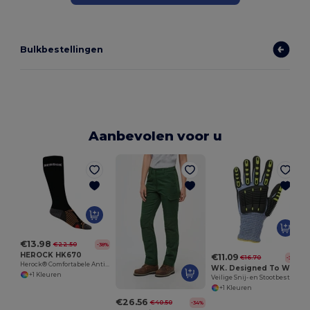
Bulkbestellingen
Aanbevolen voor u
€13.98
€22.50
-38%
HEROCK HK670
€11.09
€16.70
-34%
Herock® Comfortabele Antibacteriële Compressiesokken
WK. Designed To Work WKP710
+1 Kleuren
Veilige Snij- en Stootbestendige Werkhandschoenen
+1 Kleuren
€26.56
€40.50
-34%