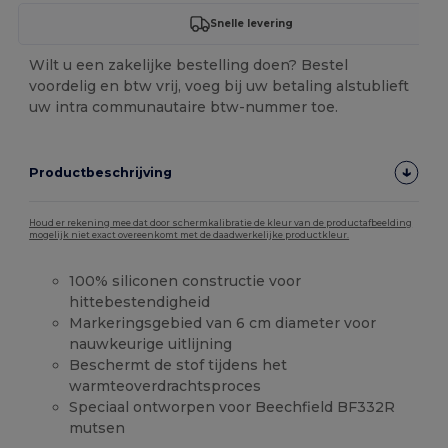
Snelle levering
Wilt u een zakelijke bestelling doen? Bestel
voordelig en btw vrij, voeg bij uw betaling alstublieft
uw intra communautaire btw-nummer toe.
Productbeschrijving
Houd er rekening mee dat door schermkalibratie de kleur van de productafbeelding
mogelijk niet exact overeenkomt met de daadwerkelijke productkleur.
100% siliconen constructie voor
hittebestendigheid
Markeringsgebied van 6 cm diameter voor
nauwkeurige uitlijning
Beschermt de stof tijdens het
warmteoverdrachtsproces
Speciaal ontworpen voor Beechfield BF332R
mutsen