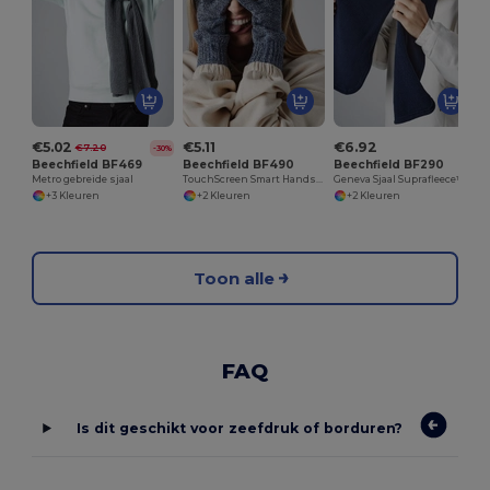
€5.02
€5.11
€6.92
€7.20
-30%
Beechfield BF469
Beechfield BF490
Beechfield BF290
Metro gebreide sjaal
TouchScreen Smart Handschoenen
Geneva Sjaal Suprafleece™
+3 Kleuren
+2 Kleuren
+2 Kleuren
Toon alle
FAQ
Is dit geschikt voor zeefdruk of borduren?