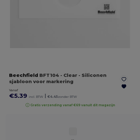
Beechfield
BFT104
- Clear
- Siliconen
sjabloon voor markering
Vanaf
€5.39
|
incl. BTW
€4.45
zonder BTW
Gratis verzending vanaf €69 vanuit dit magazijn