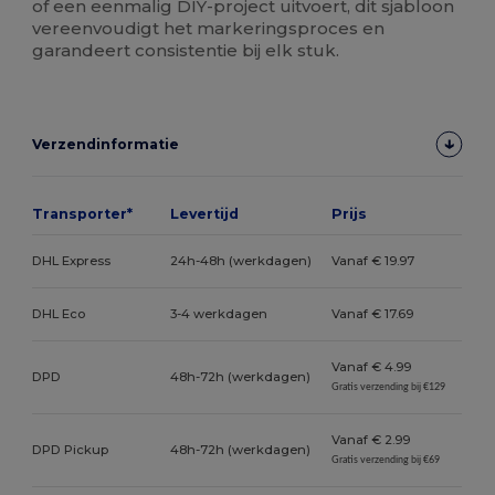
of een eenmalig DIY-project uitvoert, dit sjabloon
vereenvoudigt het markeringsproces en
garandeert consistentie bij elk stuk.
Verzendinformatie
Transporter*
Levertijd
Prijs
DHL Express
24h-48h (werkdagen)
Vanaf € 19.97
DHL Eco
3-4 werkdagen
Vanaf € 17.69
Vanaf € 4.99
DPD
48h-72h (werkdagen)
Gratis verzending bij €129
Vanaf € 2.99
DPD Pickup
48h-72h (werkdagen)
Gratis verzending bij €69