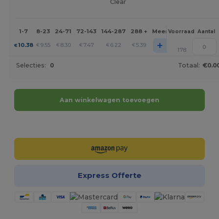
Clear
1-7
8-23
24-71
72-143
144-287
288 +
Meer
Voorraad
Aantal
+
10.38
9.55
8.30
7.47
6.22
5.39
€
€
€
€
€
€
178
Selecties:
0
Totaal:
€0.0
Aan winkelwagen toevoegen
Personaliseer het!
Express Offerte