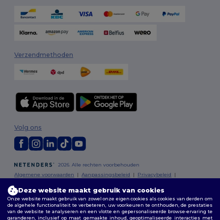
Verzendmethoden
Volg ons
2026. Alle rechten voorbehouden
Algemene voorwaarden
|
Aanpassingsbeleid
|
Privacybeleid
|
Cookiebeleid
|
Sitemap
Deze website maakt gebruik van cookies
Onze website maakt gebruik van zowel onze eigen cookies als cookies van derden om
Bruxelles
|
Anvers
|
Mortsel
|
Malines
|
Lierre
|
Turnhout
|
Geel
|
de algehele functionaliteit te verbeteren, uw voorkeuren te onthouden, de prestaties
van de website te analyseren en een vlotte en gepersonaliseerde browse-ervaring te
Herentals
|
Hoogstraten
|
Bruges
garanderen, inclusief op maat gemaakte inhoud, geoptimaliseerde interacties met