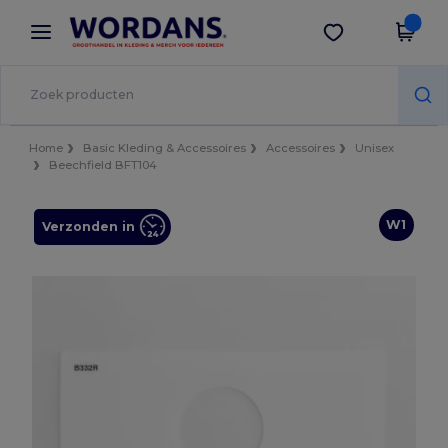
×
Wordans-app
Download app
Betere prijzen in de app!
Home
Basic Kleding & Accessoires
Accessoires
Unisex
Beechfield BFT104
W1
Verzonden in