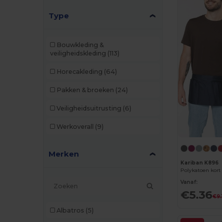
Type
Bouwkleding &
veiligheidskleding
(113)
Horecakleding
(64)
Pakken & broeken
(24)
Veiligheidsuitrusting
(6)
Werkoverall
(9)
Merken
Kariban K896
Polykatoen kort
Vanaf:
€5.36
€9.
Albatros
(5)