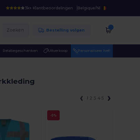
3k+ Klantbeoordelingen
Belgique
/
Nl
Zoeken
Bestelling volgen
Relatiegeschenken
Uitverkoop
Personaliseer het!
kkleding
1
2
3
4
5
-5%