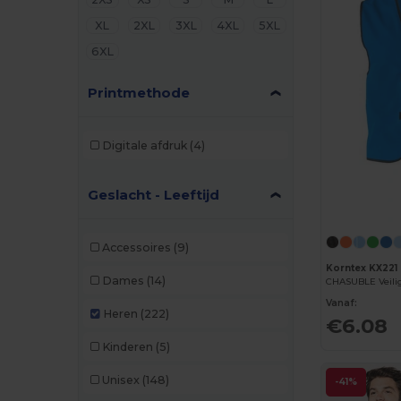
XL
2XL
3XL
4XL
5XL
6XL
Printmethode
Digitale afdruk
(4)
Geslacht - Leeftijd
Accessoires
(9)
Korntex KX221
Dames
(14)
Vanaf:
Heren
(222)
€6.08
Kinderen
(5)
Unisex
(148)
-41%