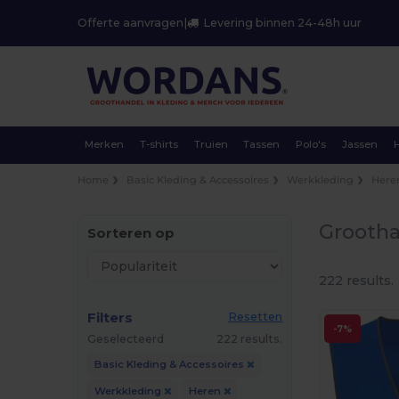
Offerte aanvragen
|
Levering binnen 24-48h uur
Merken
T-shirts
Truien
Tassen
Polo's
Jassen
Home
Basic Kleding & Accessoires
Werkkleding
Here
Grootha
Sorteren op
222 results.
Filters
Resetten
-7%
Geselecteerd
222 results.
Basic Kleding & Accessoires
Werkkleding
Heren