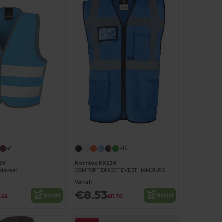
+1
+14
EV
Korntex KX226
idsvest
COMFORT DIRECTIEVEST HAMBURG
Vanaf:
€8.53
Bestel
Bestel
.56
€11.70