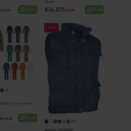
Vanaf:
€4.07
Bestel
Bestel
€22.37
€4.48
-44%
+4
Twill jumpsuit (200g/m²), van katoen (35%) en polyester (65%)
4
Bestel
€43.21
+20
Valento CHVAREP