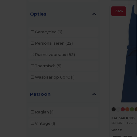
Paredes
(3)
-36%
Opties
Pen Duick
(1)
Premier
(4)
Gerecycled
(3)
PUMA
(3)
Personaliseren
(22)
Radsow by Uneek
(3)
Ruime voorraad
(83)
Result
(19)
Thermisch
(5)
Result Work-Guard
(2)
Wasbaar op 60°C
(1)
Rimeck
(8)
Roly
(19)
Patroon
Russell
(3)
Raglan
(1)
SOL'S
(5)
Kariban K885
SCHORT - HALT
Vintage
(1)
TH Clothes
(3)
Vanaf: