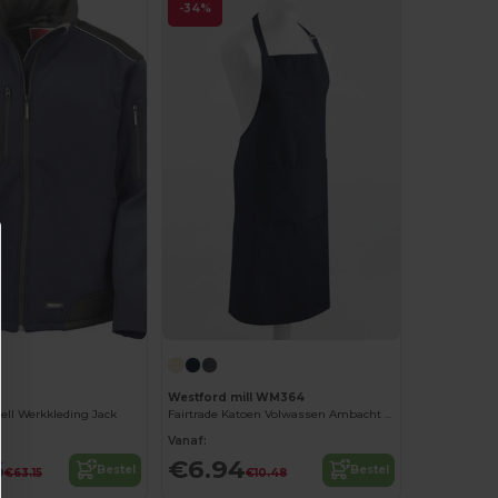
-34%
Westford mill WM364
ell Werkkleding Jack
Fairtrade Katoen Volwassen Ambacht Schort
Vanaf:
6
€6.94
Bestel
Bestel
€63.15
€10.48