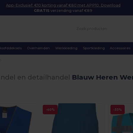
App-Exclusief: €10 korting vanaf €80 met APP10. Download
GRATIS
verzending vanaf €89
Hoofddeksels
Overhemden
Werkkleding
Sportkleding
Accessoires
n
ndel en detailhandel
Blauw Heren Wer
-40%
-33%