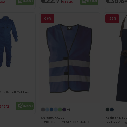
€22.71
€38.6
Bestel
Bestel
5.32
€39.30
-26%
-37%
SOLSTICE PRO Werk Overall Met Enkele Rits
Bestel
€49.12
+4
Korntex KX222
Kariban K80
FUNCTIONEEL VEST "DORTMUND
Kariban Vinta