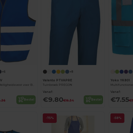
+6
+8
EV
Valento PTVAPRE
Yoko YK801
Result R200EV Veiligheidsvest voor Bouwplaats
Tuinbroek PREGON
Vanaf:
Vanaf:
€9.80
€7.55
Bestel
Bestel
.36
€16.34
€1
-75%
-58%