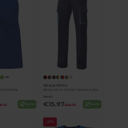
+18
+7
0
VELILLA V3004
POLYKATOEN
BROEK MULTI-POCKET TWEEKLEURIG
Vanaf:
€15.97
Bestel
Bestel
18.72
€26.70
-27%