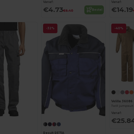
Vanaf:
Vanaf:
€4.73
€14.19
Bestel
€6.40
-32%
-40%
Velilla 36086
Vanaf:
€25.8
Result RE71A