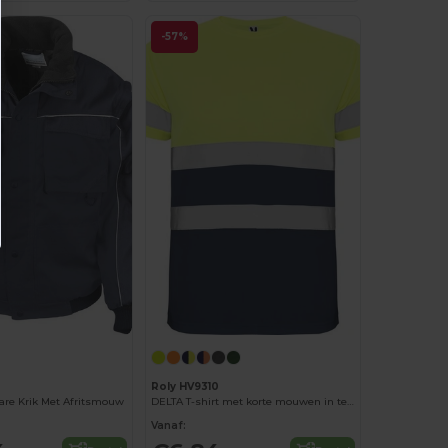
-57%
Roly HV9310
re Krik Met Afritsmouw
DELTA T-shirt met korte mouwen in technisch weefsel
Vanaf: