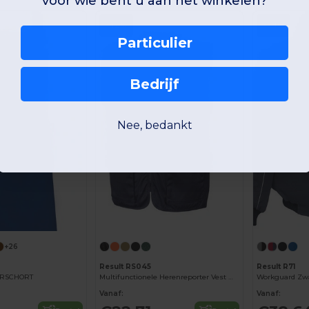
voor wie bent u aan het winkelen?
-42%
-48%
Particulier
Bedrijf
Nee, bedankt
+26
Result RS045
Result R71
ERSCHORT
Multifunctionele Herenreporter Vest met 8 Vakken
Workguard Zwa
Vanaf:
Vanaf: