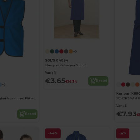
+5
SOL'S 04094
Glasgow Katoenen Schort
Vanaf:
€3.65
Bestel
€14.34
+5
Kariban K89
CHASUBLE Veiligheidsvest met Klitteband
SCHORT VAN 
Vanaf:
€7.93
Bestel
€
-44%
-4%