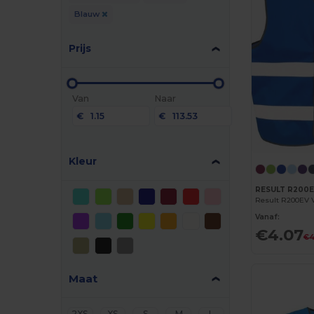
Blauw
Prijs
Van
Naar
€
€
Kleur
RESULT R200
Vanaf:
€4.07
€4
Maat
2XS
XS
S
M
L