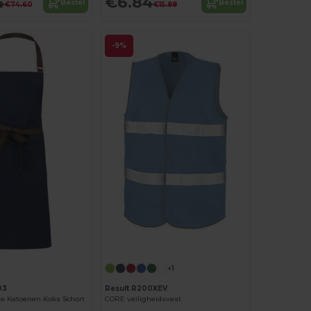
4
€6.84
Bestel
Bestel
€74.60
€15.88
-9%
+1
03
Result R200XEV
ge Katoenen Koks Schort
CORE veiligheidsvest