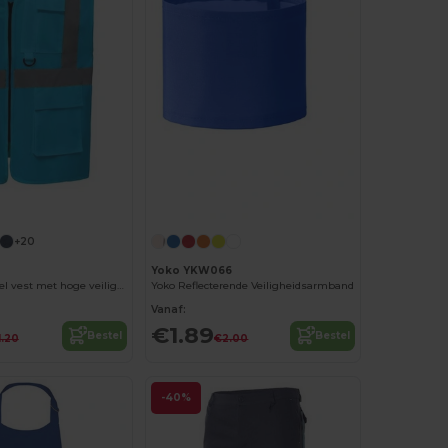
Personaliseer het!
+20
Yoko YKW066
Multifunctioneel vest met hoge veiligheid
Yoko Reflecterende Veiligheidsarmband
Vanaf:
€1.89
Bestel
Bestel
1.20
€2.00
-40%