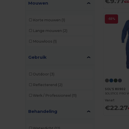
€9.77
Tricorp
(1)
€1
Mouwen
U-Power
(3)
-55%
Korte mouwen
(1)
Valento
(21)
Lange mouwen
(2)
Velilla
(42)
Mouwloos
(1)
Westford mill
(1)
WK. Designed To Work
(16)
Gebruik
Yoko
(8)
Outdoor
(3)
Reflecterend
(2)
SOL'S 80902
Werk / Professioneel
(11)
Vanaf:
€22.27
Behandeling
Waterdicht
(12)