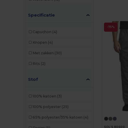
Specificatie
-75%
Capuchon
(4)
Knopen
(4)
Met zakken
(30)
Rits
(2)
Stof
100% katoen
(3)
100% polyester
(25)
65% polyester/35% katoen
(4)
SOL'S 80600
Denim
(5)