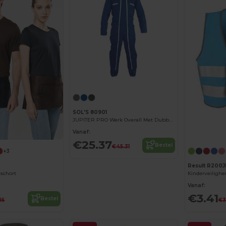
SOL'S 80901
JUPITER PRO Werk Overall Met Dubbele Ritssluiting
Vanaf:
€25.37
Bestel
€45.31
+3
Result R200J
 schort
Kinderveilighe
Vanaf:
€3.41
Bestel
16
€3