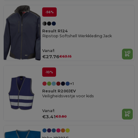
-56%
Result R124
Ripstop Softshell Werkkleding Jack
Vanaf:
€27.76
€63.15
-10%
+1
Result R200JEV
Veiligheidsvestje voor kids
Vanaf:
€3.41
€3.80