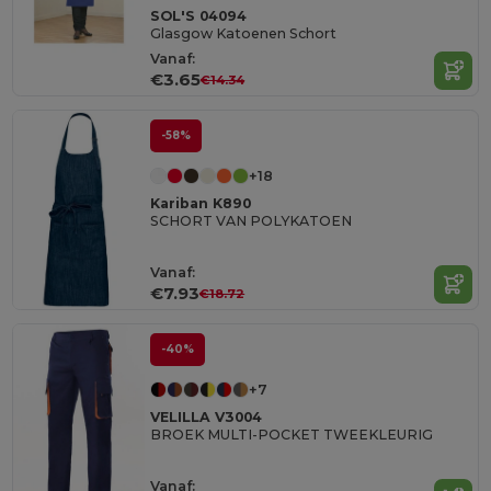
SOL'S 04094
Glasgow Katoenen Schort
Vanaf:
€3.65
€14.34
-58%
+18
Kariban K890
SCHORT VAN POLYKATOEN
Vanaf:
€7.93
€18.72
-40%
+7
VELILLA V3004
BROEK MULTI-POCKET TWEEKLEURIG
Vanaf: