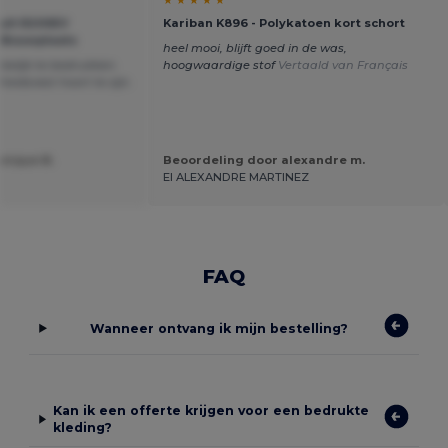
★ ★ ★ ★ ★
ult R200EV
Kariban K896 - Polykatoen kort schort
r Bouwplaats
heel mooi, blijft goed in de was,
kelijk te bedrukken.
hoogwaardige stof
Vertaald van Français
heidsvest hoort te zijn.
nique B.
Beoordeling door alexandre m.
EI ALEXANDRE MARTINEZ
FAQ
Wanneer ontvang ik mijn bestelling?
Kan ik een offerte krijgen voor een bedrukte
kleding?