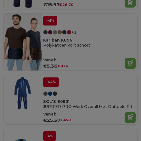
€15.97
€26.70
-41%
+3
Kariban K896
Polykatoen kort schort
Vanaf:
€5.36
€9.16
-44%
SOL'S 80901
JUPITER PRO Werk Overall Met Dubbele Ritssluiting
Vanaf:
€25.37
€45.31
-4%