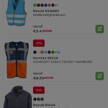
+1
Result R200JEV
Kinderveiligheidsvest
Vanaf:
€3.41
€3.56
-27%
+14
Korntex KX226
COMFORT DIRECTIEVEST HAMBURG
Vanaf:
€8.53
€11.70
-32%
Result R124A