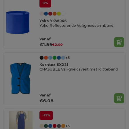
-5%
Yoko YKW066
Yoko Reflecterende Veiligheidsarmband
Vanaf:
€1.89
€2.00
+5
Korntex KX221
CHASUBLE Veiligheidsvest met Klitteband
Vanaf:
€6.08
-75%
+5