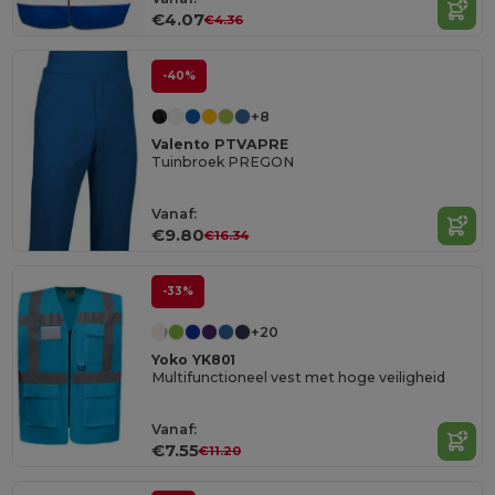
€4.07
€4.36
-40%
+8
Valento PTVAPRE
Tuinbroek PREGON
Vanaf:
€9.80
€16.34
-33%
+20
Yoko YK801
Multifunctioneel vest met hoge veiligheid
Vanaf:
€7.55
€11.20