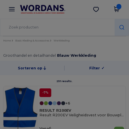
×
Wordans-app
Download app
Betere prijzen in de app!
Home
Basic Kleding & Accessoires
Werkkleding
Groothandel en detailhandel
Blauw Werkkleding
Sorteren op
Filter
✓
251 results.
-7%
+6
RESULT R200EV
Result R200EV Veiligheidsvest voor Bouwplaats
Vanaf: