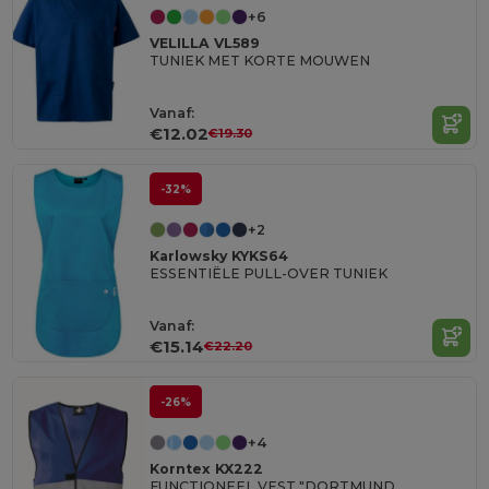
+6
VELILLA VL589
TUNIEK MET KORTE MOUWEN
Vanaf:
€12.02
€19.30
-32%
+2
Karlowsky KYKS64
ESSENTIËLE PULL-OVER TUNIEK
Vanaf:
€15.14
€22.20
-26%
+4
Korntex KX222
FUNCTIONEEL VEST "DORTMUND