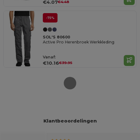
€4.07
€4.48
-75%
SOL'S 80600
Active Pro Herenbroek Werkkleding
Vanaf:
€10.16
€39.95
Klantbeoordelingen