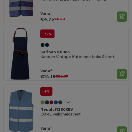
Vanaf:
€4.73
€6.40
-37%
Kariban K8003
Kariban Vintage Katoenen Koks Schort
Vanaf:
€14.19
€22.37
-9%
+1
Result R200XEV
CORE veiligheidsvest
Vanaf: