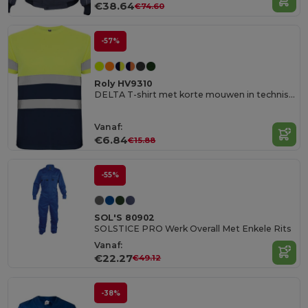
€38.64
€74.60
-57%
Roly HV9310
DELTA T-shirt met korte mouwen in technisch weefsel
Vanaf:
€6.84
€15.88
-55%
SOL'S 80902
SOLSTICE PRO Werk Overall Met Enkele Rits
Vanaf:
€22.27
€49.12
-38%