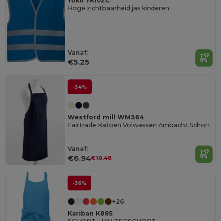
Yoko YK102C
Hoge zichtbaarheid jas kinderen
Vanaf:
€5.25
-34%
Westford mill WM364
Fairtrade Katoen Volwassen Ambacht Schort
Vanaf:
€6.94
€10.48
-36%
+26
Kariban K885