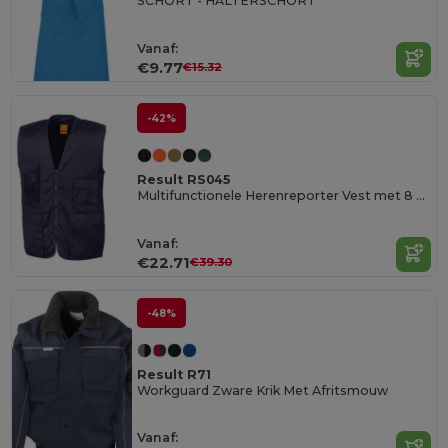
SCHORT - HALTERSCHORT
Vanaf:
€9.77
€15.32
-42%
Result RS045
Multifunctionele Herenreporter Vest met 8 Vakken
Vanaf:
€22.71
€39.30
-48%
Result R71
Workguard Zware Krik Met Afritsmouw
Vanaf: