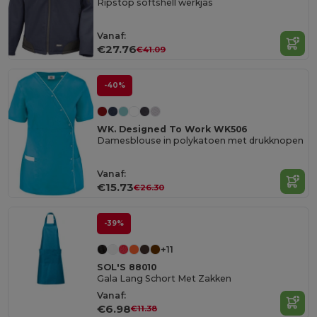
Ripstop softshell werkjas
Vanaf:
€27.76
€41.09
-40%
WK. Designed To Work WK506
Damesblouse in polykatoen met drukknopen
Vanaf:
€15.73
€26.30
-39%
+11
SOL'S 88010
Gala Lang Schort Met Zakken
Vanaf:
€6.98
€11.38