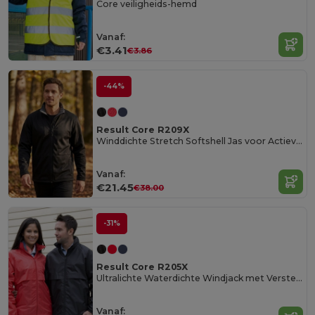
Core veiligheids-hemd
Vanaf:
€3.41
€3.86
-44%
Result Core R209X
Winddichte Stretch Softshell Jas voor Actieve Dagen
Vanaf:
€21.45
€38.00
-31%
Result Core R205X
Ultralichte Waterdichte Windjack met Verstelbare Capuchon
Vanaf: