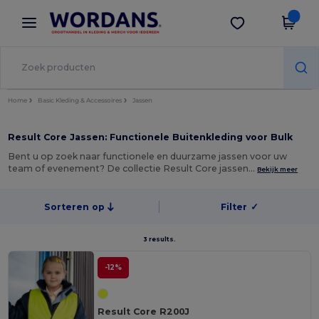
×
Wordans-app
Download app
Betere prijzen in de app!
Home
Basic Kleding & Accessoires
Jassen
Result Core Jassen: Functionele Buitenkleding voor Bulk
Bent u op zoek naar functionele en duurzame jassen voor uw
team of evenement? De collectie Result Core jassen…
Bekijk meer
Sorteren op
Filter
✓
3 results.
-12%
Result Core R200J