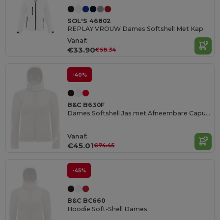
SOL'S 46802
REPLAY VROUW Dames Softshell Met Kap
Vanaf:
€33.90
€58.34
-40%
B&C B630F
Dames Softshell Jas met Afneembare Capuchon
Vanaf:
€45.01
€74.45
-45%
B&C BC660
Hoodie Soft-Shell Dames