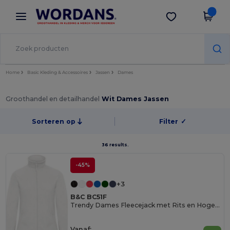
×
Wordans-app
Download app
Betere prijzen in de app!
Home
Basic Kleding & Accessoires
Jassen
Dames
Groothandel en detailhandel
Wit Dames Jassen
Sorteren op
Filter
✓
36 results.
-45%
+3
B&C BC51F
Trendy Dames Fleecejack met Rits en Hoge Kraag
Vanaf: