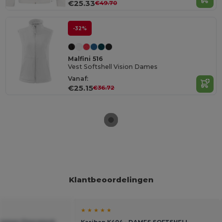
€25.33
€49.70
-32%
Malfini 516
Vest Softshell Vision Dames
Vanaf:
€25.15
€36.72
Klantbeoordelingen
★ ★ ★ ★ ★
 Dames Fleecejack
Kariban K404 - DAMES SOFTSHELL