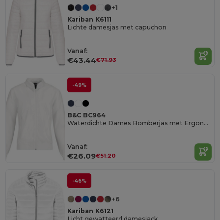
+1
Kariban K6111
Lichte damesjas met capuchon
Vanaf:
€43.44
€71.93
-49%
B&C BC964
Waterdichte Dames Bomberjas met Ergonomische Capuchon
Vanaf:
€26.09
€51.20
-46%
+6
Kariban K6121
Licht gewatteerd damesjack