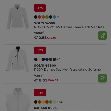
-37%
+9
SOL'S 54500
NORTH VROUW Dames Fleecejack Met Rits
Vanaf:
€12.53
€19.91
-62%
+4
SOL'S 46800
ROXY Dames Jas Met Ritssluiting Softshell
Vanaf:
€16.69
€44.33
-43%
+24
Kariban K906