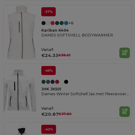
-37%
+6
Kariban K404
DAMES SOFTSHELL BODYWARMER
Vanaf:
€24.33
€38.61
-45%
JHK JK501
Dames Winter Softshell Jas met Fleecevoering
Vanaf:
€20.87
€37.80
-42%