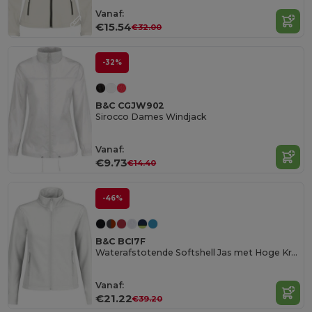
Vanaf:
€15.54
€32.00
-32%
B&C CGJW902
Sirocco Dames Windjack
Vanaf:
€9.73
€14.40
-46%
B&C BCI7F
Waterafstotende Softshell Jas met Hoge Kraag
Vanaf:
€21.22
€39.20