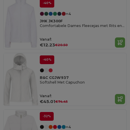
-40%
+4
JHK JK300F
Comfortabele Dames Fleecejas met Rits en Zakken
Vanaf:
€12.23
€20.50
-40%
B&C CGJW937
Softshell Met Capuchon
Vanaf:
€45.01
€74.45
-32%
+4