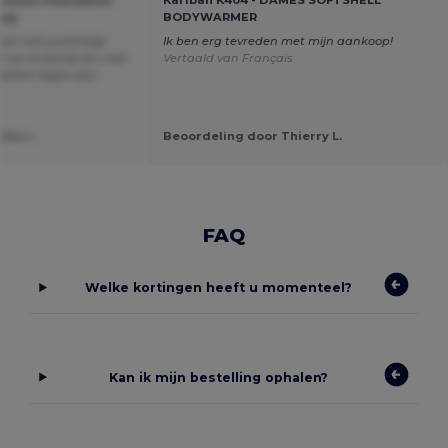
aag
BODYWARMER
est met prachtige
Ik ben erg tevreden met mijn aankoop!
kt om te borduren met
Vertaald van Français
aliteit tegen een
lie v.
Beoordeling door Thierry L.
FAQ
Welke kortingen heeft u momenteel?
Kan ik mijn bestelling ophalen?