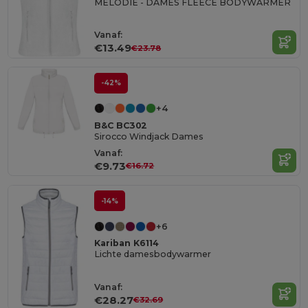
MELODIE - DAMES FLEECE BODYWARMER
Vanaf:
€13.49
€23.78
-42%
+4
B&C BC302
Sirocco Windjack Dames
Vanaf:
€9.73
€16.72
-14%
+6
Kariban K6114
Lichte damesbodywarmer
Vanaf:
€28.27
€32.69