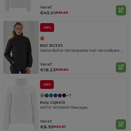
Vanaf:
€45.01
€81.20
-69%
B&C BC333
Waterdichte Winterparka met Verstelbare Manchetten
Vanaf:
€18.23
€59.64
-59%
+7
Roly CQ6413
ARTIC WOMAN Fleecejas
Vanaf:
€8.95
€22.01