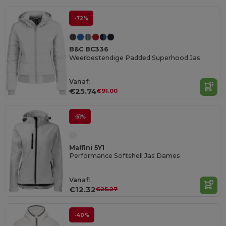
-72%
B&C BC336
Weerbestendige Padded Superhood Jas
Vanaf:
€25.74
€91.00
-51%
Malfini 5Y1
Performance Softshell Jas Dames
Vanaf:
€12.32
€25.27
-40%