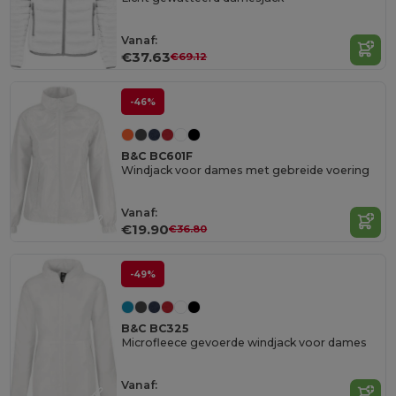
Vanaf:
€37.63
€69.12
-46%
B&C BC601F
Windjack voor dames met gebreide voering
Vanaf:
€19.90
€36.80
-49%
B&C BC325
Microfleece gevoerde windjack voor dames
Vanaf: