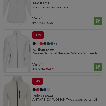
B&C B601F
Sirocco dames windjack
Vanaf:
€9.73
€14.40
-37%
+6
Kariban K400
Dames Softshell Jas met Waterafstotende Eigenschappen
Vanaf:
€25.94
€41.01
-51%
Roly SS6433
ANTARTIDA WOMAN Tweelaags softshell