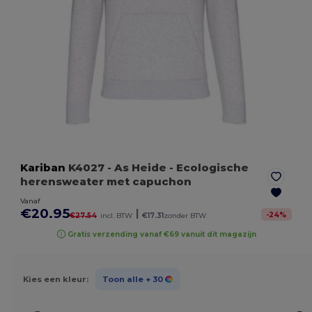
Kariban
K4027
- As Heide
- Ecologische
herensweater met capuchon
Vanaf
€20.95
|
-
24
%
€27.54
incl. BTW
€17.31
zonder BTW
Gratis verzending vanaf €69 vanuit dit magazijn
Kies een kleur:
Toon alle
+ 30