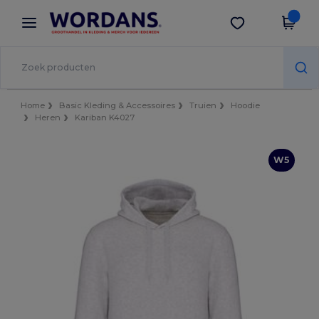
×
Wordans-app
Download app
Betere prijzen in de app!
Home
Basic Kleding & Accessoires
Truien
Hoodie
Heren
Kariban K4027
W5