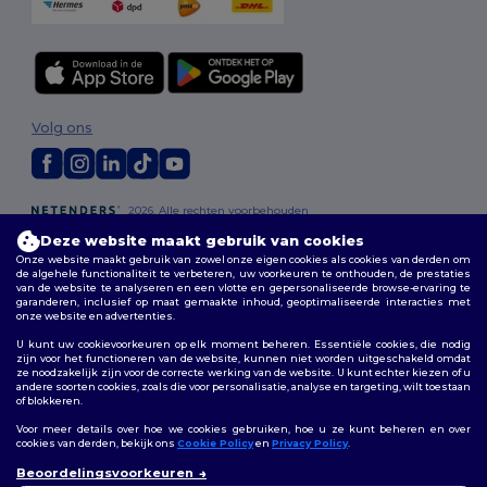
Volg ons
2026. Alle rechten voorbehouden
Algemene voorwaarden
|
Aanpassingsbeleid
|
Privacybeleid
|
Deze website maakt gebruik van cookies
Cookiebeleid
|
Sitemap
Onze website maakt gebruik van zowel onze eigen cookies als cookies van derden om
de algehele functionaliteit te verbeteren, uw voorkeuren te onthouden, de prestaties
van de website te analyseren en een vlotte en gepersonaliseerde browse-ervaring te
Bruxelles
|
Anvers
|
Mortsel
|
Malines
|
Lierre
|
Turnhout
|
Geel
|
garanderen, inclusief op maat gemaakte inhoud, geoptimaliseerde interacties met
Herentals
|
Hoogstraten
|
Bruges
onze website en advertenties.
U kunt uw cookievoorkeuren op elk moment beheren. Essentiële cookies, die nodig
zijn voor het functioneren van de website, kunnen niet worden uitgeschakeld omdat
ze noodzakelijk zijn voor de correcte werking van de website. U kunt echter kiezen of u
andere soorten cookies, zoals die voor personalisatie, analyse en targeting, wilt toestaan
of blokkeren.
Voor meer details over hoe we cookies gebruiken, hoe u ze kunt beheren en over
cookies van derden, bekijk ons
Cookie Policy
en
Privacy Policy
.
👋
Hallo
Beoordelingsvoorkeuren
Als u vragen of opmerkingen