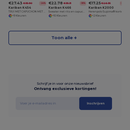
€27.43
€22.78
€17.25
€35.90
€35.31
€26.35
-24%
-35%
-35%
Kariban K454
Kariban K466
Kariban K2000
TRUI MET CAPUCHON MET RITS
Sweater met rits en capuchon in contrasterende kleur
Herenpolo Supima® korte mouwen
+9 Kleuren
+10 Kleuren
+2 Kleuren
Toon alle
Schrijf je in voor onze nieuwsbrief
Ontvang exclusieve kortingen!
Inschrijven