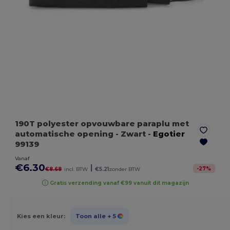
190T polyester opvouwbare paraplu met
automatische opening
- Zwart
-
Egotier
99139
Vanaf
€6.30
|
-
27
%
€8.68
incl. BTW
€5.21
zonder BTW
Gratis verzending vanaf €99 vanuit dit magazijn
Kies een kleur:
Toon alle
+ 5