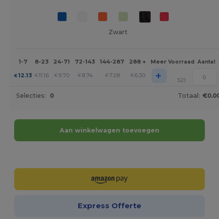
Zwart
1-7
8-23
24-71
72-143
144-287
288 +
Meer
Voorraad
Aantal
+
12.13
11.16
9.70
8.74
7.28
6.30
€
€
€
€
€
€
521
Selecties:
0
Totaal:
€0.0
Aan winkelwagen toevoegen
Personaliseer het!
Express Offerte