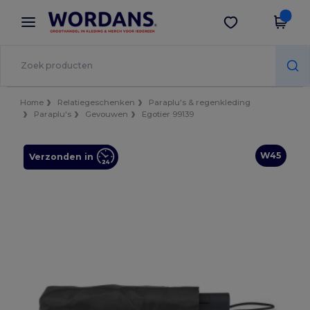
×
Wordans-app
Download app
Betere prijzen in de app!
Home
Relatiegeschenken
Paraplu's & regenkleding
Paraplu's
Gevouwen
Egotier 99139
W45
Verzonden in