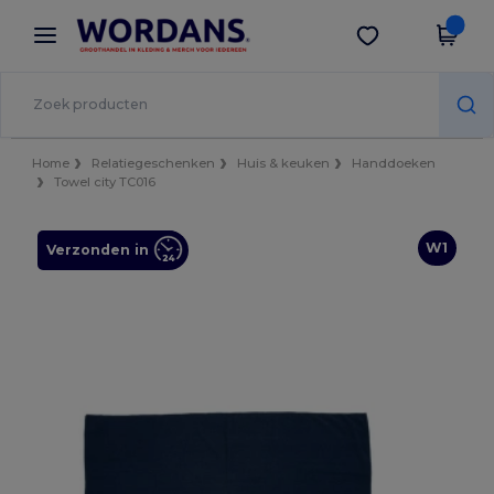
×
Wordans-app
Download app
Betere prijzen in de app!
Home
Relatiegeschenken
Huis & keuken
Handdoeken
Towel city TC016
W1
Verzonden in