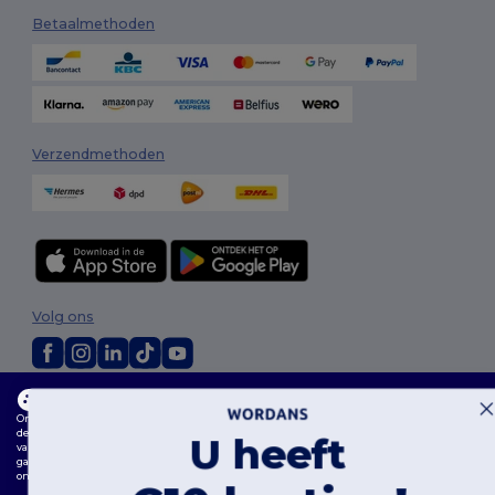
Betaalmethoden
Verzendmethoden
Volg ons
Deze website maakt gebruik van cookies
2026. Alle rechten voorbehouden
Onze website maakt gebruik van zowel onze eigen cookies als cookies van derden om
Algemene voorwaarden
|
Aanpassingsbeleid
|
Privacybeleid
|
de algehele functionaliteit te verbeteren, uw voorkeuren te onthouden, de prestaties
U heeft
Cookiebeleid
|
Sitemap
van de website te analyseren en een vlotte en gepersonaliseerde browse-ervaring te
garanderen, inclusief op maat gemaakte inhoud, geoptimaliseerde interacties met
onze website en advertenties.
Bruxelles
|
Anvers
|
Mortsel
|
Malines
|
Lierre
|
Turnhout
|
Geel
|