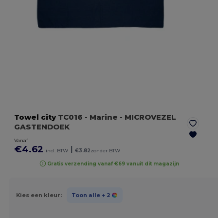
Towel city
TC016
- Marine
- MICROVEZEL
GASTENDOEK
Vanaf
€4.62
|
incl. BTW
€3.82
zonder BTW
Gratis verzending vanaf €69 vanuit dit magazijn
Kies een kleur:
Toon alle
+ 2