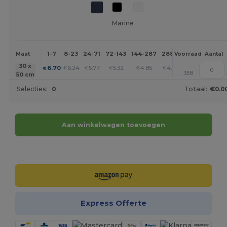
Marine
1-7
8-23
24-71
72-143
144-287
288 +
Meer
Maat
Voorraad
Aantal
+
30 x
6.70
6.24
5.77
5.32
4.85
4.62
€
€
€
€
€
€
358
50 cm
Selecties:
0
Totaal:
€0.0
Aan winkelwagen toevoegen
Personaliseer het!
Express Offerte