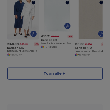
€15.31
€26.15
-41%
Kariban K111
€40.99
€6.06
Luxe Zachte Katoenen Strandhanddoek
€69.45
€10.16
-41%
-40%
+17 Kleuren
Kariban K115
Kariban K112
BADJAS MET KIMONOHALS
Luxe Katoenen Handdoek Collectie
+2 Kleuren
+16 Kleuren
Toon alle