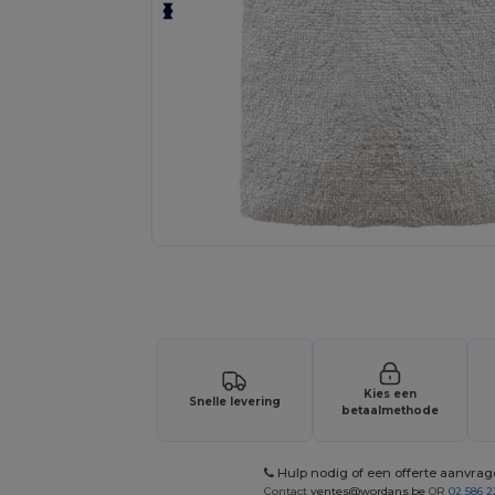
Vraag een offerte op maat aan voor 
Kies een
Snelle levering
betaalmethode
Hulp nodig of een offerte aanvra
Contact
ventes@wordans.be
OR
02 586 2