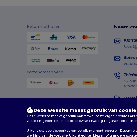
Neem con
Betaalmethoden
Klante
klant
Sales
verko
Verzendmethoden
Telefo
02 586
Maanda
Bestel
Deze website maakt gebruik van cookie
Onze website maakt gebruik van zowel onze eigen cookies als co
vlotte en gepersonaliseerde browse-ervaring te garanderen, inc
U kunt uw cookievoorkeuren op elk moment beheren. Essentiële 
2026. Alle rechten voorbehouden
werking van de website. U kunt echter kiezen of u andere soorten 