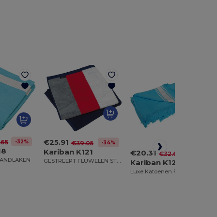
€25.91
-32%
.65
-34%
€39.05
18
Kariban K121
€20.31
-38%
€32.62
RANDLAKEN
GESTREEPT FLUWELEN STRANDLAKEN
Kariban K128
Luxe Katoenen Fouta Strandhanddoek met Franje