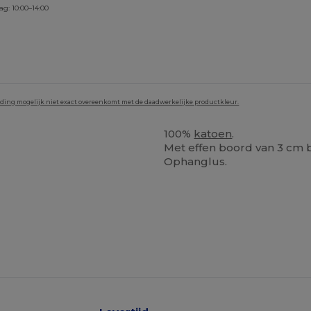
ag: 10:00–14:00
lding mogelijk niet exact overeenkomt met de daadwerkelijke productkleur.
100%
katoen
.
Met effen boord van 3 cm 
Ophanglus.