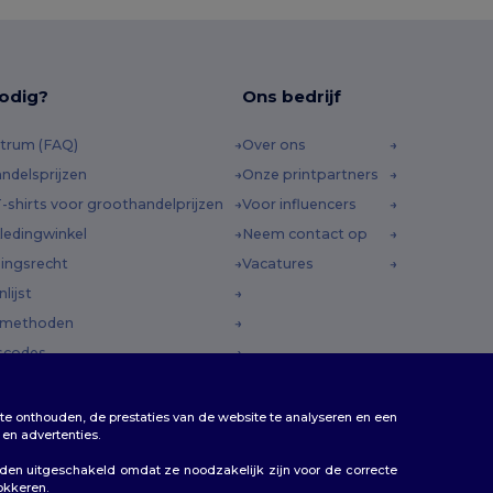
odig?
Ons bedrijf
trum (FAQ)
Over ons
ndelsprijzen
Onze printpartners
-shirts voor groothandelprijzen
Voor influencers
ledingwinkel
Neem contact op
ingsrecht
Vacatures
lijst
dmethoden
scodes
te onthouden, de prestaties van de website te analyseren en een
en advertenties.
rden uitgeschakeld omdat ze noodzakelijk zijn voor de correcte
lokkeren.