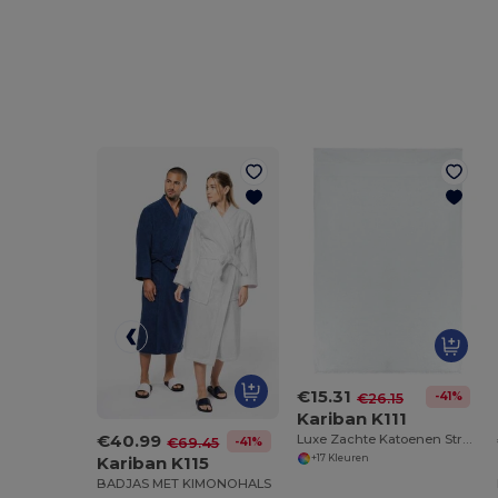
€15.31
-41%
€26.15
Kariban K111
€40.99
Luxe Zachte Katoenen Strandhanddoek
-41%
€69.45
Kariban K115
+17 Kleuren
BADJAS MET KIMONOHALS