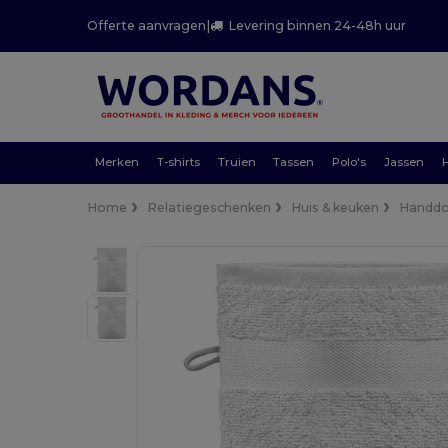
Offerte aanvragen
|
Levering binnen 24-48h uur
Merken
T-shirts
Truien
Tassen
Polo's
Jassen
Home
Relatiegeschenken
Huis & keuken
Handd