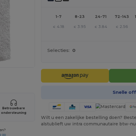
1-7
8-23
24-71
72-143
4.18
3.95
3.84
2.56
€
€
€
€
Selecties:
0
je producten
Snelle of
Betrouwbare
ondersteuning
Wilt u een zakelijke bestelling doen? Bestel
alstublieft uw intra communautaire btw-n
gen?
2 00