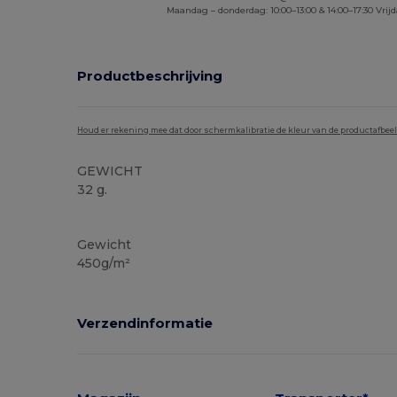
Maandag – donderdag: 10:00–13:00 & 14:00–17:30 Vrijd
Productbeschrijving
Houd er rekening mee dat door schermkalibratie de kleur van de productafbee
GEWICHT
32 g.
Ruime voorraad
Gewicht
450g/m²
Verzendinformatie