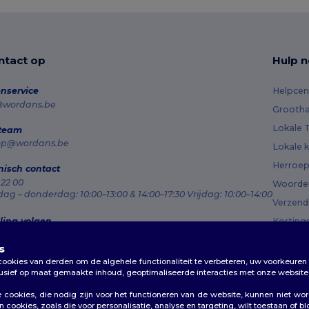
tact op
Hulp n
nservice
Helpcen
@wordans.be
Grootha
Lokale T
 team
op@wordans.be
Lokale k
Herroep
nisch contact
 22 00
Woorden
g – donderdag: 10:00–13:00 & 14:00–17:30 Vrijdag: 10:00–14:00
Verzen
ling volgen
Korting
s
okies van derden om de algehele functionaliteit te verbeteren, uw voorkeuren 
lusief op maat gemaakte inhoud, geoptimaliseerde interacties met onze website 
cookies, die nodig zijn voor het functioneren van de website, kunnen niet wo
cookies, zoals die voor personalisatie, analyse en targeting, wilt toestaan of b