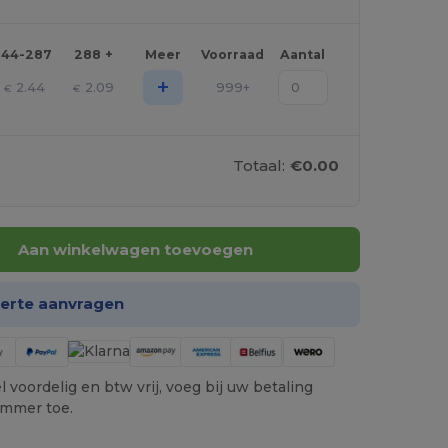
144-287
288 +
Meer
Voorraad
Aantal
+
2.44
2.09
999+
€
€
Totaal:
€0.00
Aan winkelwagen toevoegen
ferte aanvragen
 voordelig en btw vrij, voeg bij uw betaling
ummer toe.