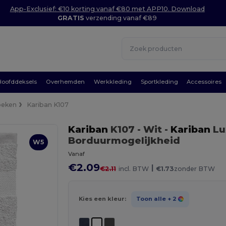
App-Exclusief: €10 korting vanaf €80 met APP10. Download
GRATIS
verzending vanaf €89
Hoofddeksels
Overhemden
Werkkleding
Sportkleding
Accessoires
oeken
Kariban K107
Kariban
K107
- Wit
-
Kariban
Lu
Borduurmogelijkheid
W5
Vanaf
€2.09
|
€2.11
incl. BTW
€1.73
zonder BTW
Kies een kleur:
Toon alle
+ 2