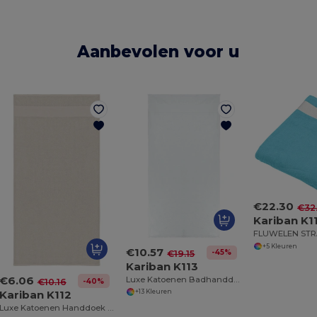
Aanbevolen voor u
€22.30
€32
Kariban K1
FLUWELEN ST
+5 Kleuren
€10.57
-45%
€19.15
Kariban K113
€6.06
Luxe Katoenen Badhanddoek Collectie
-40%
€10.16
Kariban K112
+13 Kleuren
Luxe Katoenen Handdoek Collectie