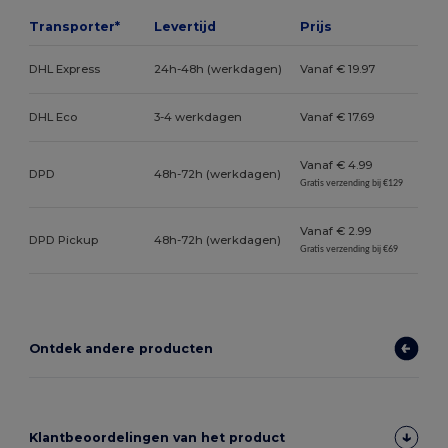
Transporter*
Levertijd
Prijs
DHL Express
24h-48h (werkdagen)
Vanaf € 19.97
DHL Eco
3-4 werkdagen
Vanaf € 17.69
Vanaf € 4.99
DPD
48h-72h (werkdagen)
Gratis verzending bij €129
Vanaf € 2.99
DPD Pickup
48h-72h (werkdagen)
Gratis verzending bij €69
Ontdek andere producten
Klantbeoordelingen van het product