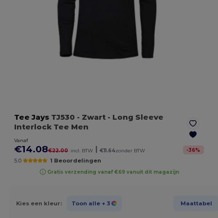
Tee Jays
TJ530
- Zwart
- Long Sleeve
Interlock Tee Men
Vanaf
€14.08
|
-
36
%
€22.00
incl. BTW
€11.64
zonder BTW
5.0
1 Beoordelingen
Gratis verzending vanaf €69 vanuit dit magazijn
Kies een kleur:
Toon alle
+ 3
Maattabel