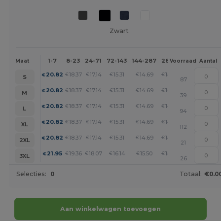
Zwart
1-7
8-23
24-71
72-143
144-287
288 +
Meer
Maat
Voorraad
Aantal
+
20.82
18.37
17.14
15.31
14.69
14.08
€
€
€
€
€
€
S
87
+
20.82
18.37
17.14
15.31
14.69
14.08
€
€
€
€
€
€
M
39
+
20.82
18.37
17.14
15.31
14.69
14.08
€
€
€
€
€
€
L
94
+
20.82
18.37
17.14
15.31
14.69
14.08
€
€
€
€
€
€
XL
112
+
20.82
18.37
17.14
15.31
14.69
14.08
€
€
€
€
€
€
2XL
21
+
21.95
19.36
18.07
16.14
15.50
14.85
€
€
€
€
€
€
3XL
26
Selecties:
0
Totaal:
€0.0
Aan winkelwagen toevoegen