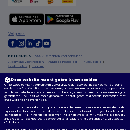
Volg ons
2026. Alle rechten voorbehouden
Algemene voorwaarden
|
Aanpassingsbeleid
|
Privacybeleid
|
Cookiebeleid
|
Sitemap
Bruxelles
|
Anvers
|
Mortsel
|
Malines
|
Lierre
|
Turnhout
|
Geel
|
Deze website maakt gebruik van cookies
Herentals
|
Hoogstraten
|
Bruges
Onze website maakt gebruik van zowel onze eigen cookies als cookies van derden om
de algehele functionaliteit te verbeteren, uw voorkeuren te onthouden, de prestaties
van de website te analyseren en een vlotte en gepersonaliseerde browse-ervaring te
garanderen, inclusief op maat gemaakte inhoud, geoptimaliseerde interacties met
onze website en advertenties.
U kunt uw cookievoorkeuren op elk moment beheren. Essentiële cookies, die nodig
zijn voor het functioneren van de website, kunnen niet worden uitgeschakeld omdat
ze noodzakelijk zijn voor de correcte werking van de website. U kunt echter kiezen of u
andere soorten cookies, zoals die voor personalisatie, analyse en targeting, wilt toestaan
of blokkeren.
Voor meer details over hoe we cookies gebruiken, hoe u ze kunt beheren en over