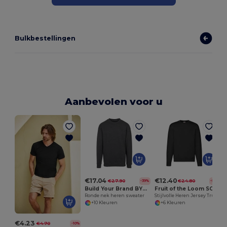
Bulkbestellingen
Aanbevolen voor u
€17.04
€12.40
€27.90
€24.80
-39%
-50%
Build Your Brand BY075
Fruit of the Loom SC2154
Ronde nek heren sweater
Stijlvolle Heren Jersey Trui voor Alle Seizoenen
+10 Kleuren
+6 Kleuren
€4.23
€4.70
-10%