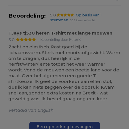
Beoordeling:
5.0
Op basis van 1
stemmen
355 items verkocht
TJays tj530 heren T-shirt met lange mouwen
5.0
Beoordeling door PeterB
Zacht en elastisch. Past goed bij de
lichaamsvorm. Sterk met mooi stofgewicht. Warm
om te dragen, dus heerlijk in de
herfst/winter/lente totdat het weer warmer
wordt. Vond de mouwen een beetje lang voor de
maat. Over het algemeen een goede T-
shirtkeuze. Ik geef de voorkeur aan effen stof,
dus ik kan niets zeggen over de opdruk. Kwam
snel aan, zonder extra kosten na Brexit - wat
geweldig was. Ik bestel graag nog een keer.
Vertaald van English
Een opmerking toevoegen