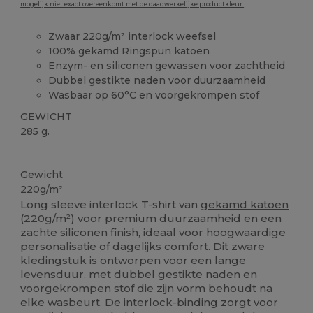
mogelijk niet exact overeenkomt met de daadwerkelijke productkleur.
Zwaar 220g/m² interlock weefsel
100% gekamd Ringspun katoen
Enzym- en siliconen gewassen voor zachtheid
Dubbel gestikte naden voor duurzaamheid
Wasbaar op 60°C en voorgekrompen stof
GEWICHT
285 g.
Wasbaar op 60°C
Gewicht
220g/m²
Long sleeve interlock T-shirt van
gekamd katoen
(220g/m²) voor premium duurzaamheid en een
zachte siliconen finish, ideaal voor hoogwaardige
personalisatie of dagelijks comfort. Dit zware
kledingstuk is ontworpen voor een lange
levensduur, met dubbel gestikte naden en
voorgekrompen stof die zijn vorm behoudt na
elke wasbeurt. De interlock-binding zorgt voor