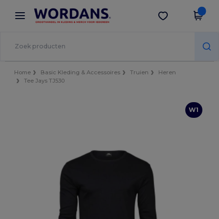
×
Wordans-app
Download app
Betere prijzen in de app!
Home
Basic Kleding & Accessoires
Truien
Heren
Tee Jays TJ530
W1