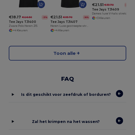
€21.51
€33.70
-36%
Tee Jays TJ1409
Dames luxe V-hals stretch polo
€18.17
€21.51
€26.50
€33.70
-31%
-36%
+3 Kleuren
Tee Jays TJ1400
Tee Jays TJ1407
Zware Polo Heren 215
Heren Luxe gestreepte stretch polo
+4 Kleuren
+4 Kleuren
Toon alle
FAQ
Is dit geschikt voor zeefdruk of borduren?
Zal het krimpen na het wassen?