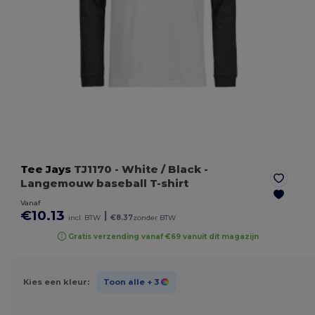
Tee Jays
TJ1170
- White / Black
-
Langemouw baseball T-shirt
Vanaf
€10.13
|
incl. BTW
€8.37
zonder BTW
Gratis verzending vanaf €69 vanuit dit magazijn
Kies een kleur:
Toon alle
+ 3