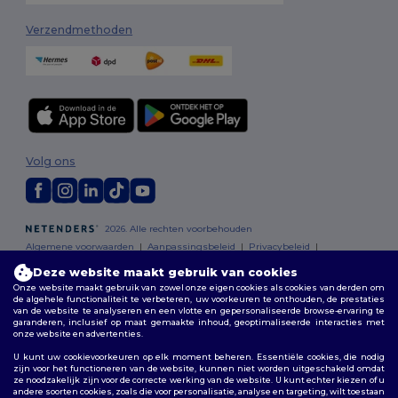
Verzendmethoden
Volg ons
2026. Alle rechten voorbehouden
Algemene voorwaarden
|
Aanpassingsbeleid
|
Privacybeleid
|
Cookiebeleid
|
Sitemap
Deze website maakt gebruik van cookies
Onze website maakt gebruik van zowel onze eigen cookies als cookies van derden om
de algehele functionaliteit te verbeteren, uw voorkeuren te onthouden, de prestaties
Bruxelles
|
Anvers
|
Mortsel
|
Malines
|
Lierre
|
Turnhout
|
Geel
|
van de website te analyseren en een vlotte en gepersonaliseerde browse-ervaring te
Herentals
|
Hoogstraten
|
Bruges
garanderen, inclusief op maat gemaakte inhoud, geoptimaliseerde interacties met
onze website en advertenties.
U kunt uw cookievoorkeuren op elk moment beheren. Essentiële cookies, die nodig
zijn voor het functioneren van de website, kunnen niet worden uitgeschakeld omdat
ze noodzakelijk zijn voor de correcte werking van de website. U kunt echter kiezen of u
andere soorten cookies, zoals die voor personalisatie, analyse en targeting, wilt toestaan