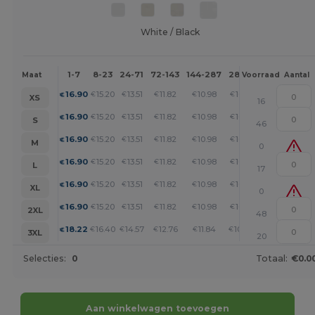
White / Black
1-7
8-23
24-71
72-143
144-287
288 +
Meer
Maat
Voorraad
Aantal
+
16.90
15.20
13.51
11.82
10.98
10.13
€
€
€
€
€
€
XS
16
+
16.90
15.20
13.51
11.82
10.98
10.13
€
€
€
€
€
€
S
46
+
16.90
15.20
13.51
11.82
10.98
10.13
€
€
€
€
€
€
M
0
+
16.90
15.20
13.51
11.82
10.98
10.13
€
€
€
€
€
€
L
17
+
16.90
15.20
13.51
11.82
10.98
10.13
€
€
€
€
€
€
XL
0
+
16.90
15.20
13.51
11.82
10.98
10.13
€
€
€
€
€
€
2XL
48
+
18.22
16.40
14.57
12.76
11.84
10.94
€
€
€
€
€
€
3XL
20
Selecties:
0
Totaal:
€0.0
Aan winkelwagen toevoegen