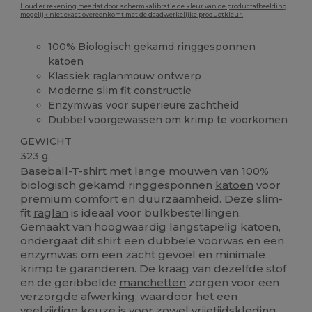
Houd er rekening mee dat door schermkalibratie de kleur van de productafbeelding
mogelijk niet exact overeenkomt met de daadwerkelijke productkleur.
100% Biologisch gekamd ringgesponnen
katoen
Klassiek raglanmouw ontwerp
Moderne slim fit constructie
Enzymwas voor superieure zachtheid
Dubbel voorgewassen om krimp te voorkomen
GEWICHT
323 g.
Baseball-T-shirt met lange mouwen van 100%
biologisch gekamd ringgesponnen
katoen
voor
premium comfort en duurzaamheid. Deze slim-
fit
raglan
is ideaal voor bulkbestellingen.
Gemaakt van hoogwaardig langstapelig katoen,
ondergaat dit shirt een dubbele voorwas en een
enzymwas om een zacht gevoel en minimale
krimp te garanderen. De kraag van dezelfde stof
en de geribbelde
manchetten
zorgen voor een
verzorgde afwerking, waardoor het een
veelzijdige keuze is voor zowel vrijetijdskleding