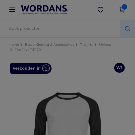
×
Wordans-app
Download app
Betere prijzen in de app!
Home
Basic Kleding & Accessoires
T-shirts
Unisex
Tee Jays TJ1170
W1
Verzonden in