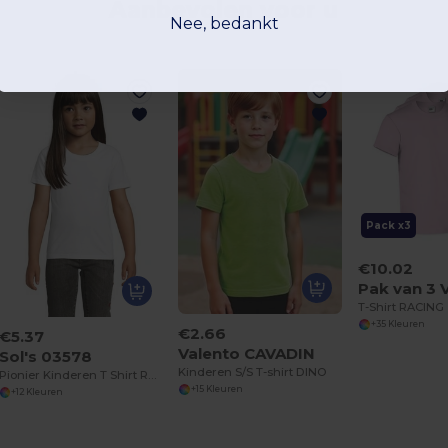
Aanbevolen voor u
Nee, bedankt
Pack x3
€10.02
T-Shirt RACING
+35 Kleuren
€2.66
€5.37
Valento CAVADIN
Sol's 03578
Kinderen S/S T-shirt DINO
Pionier Kinderen T Shirt Ronde Hals Getailleerd
+15 Kleuren
+12 Kleuren