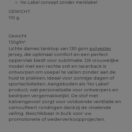
No Label concept zonder merklabel
GEWICHT
110 g.
Sublimatie
Ruime voorraad
Gewicht
130g/m²
Lichte dames tanktop van 130 gsm
polyester
jersey, die optimaal comfort en een perfect
oppervlak biedt voor sublimatie. Dit vrouwelijke
model met een rechte snit en racerback is
ontworpen om soepel te vallen zonder aan de
huid te plakken, ideaal voor zonnige dagen of
sportactiviteiten. Aangeboden als 'No Label'
product, wat personalisatie voor ontwerpers en
bedrijven vergemakkelijkt. De stof met
katoengevoel zorgt voor voldoende ventilatie en
camoufleert rondingen dankzij de vloeiende
valling. Beschikbaar in bulk voor uw
promotionele of wederverkoopprojecten.