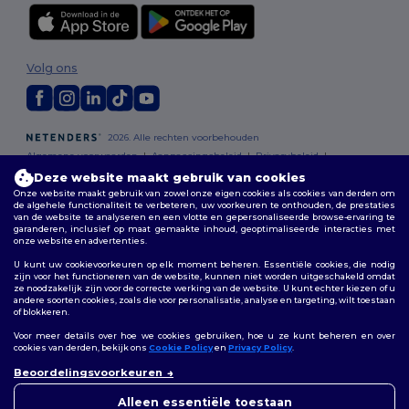
Volg ons
2026. Alle rechten voorbehouden
Algemene voorwaarden
|
Aanpassingsbeleid
|
Privacybeleid
|
Cookiebeleid
|
Sitemap
Deze website maakt gebruik van cookies
Onze website maakt gebruik van zowel onze eigen cookies als cookies van derden om
de algehele functionaliteit te verbeteren, uw voorkeuren te onthouden, de prestaties
Bruxelles
|
Anvers
|
Mortsel
|
Malines
|
Lierre
|
Turnhout
|
Geel
|
van de website te analyseren en een vlotte en gepersonaliseerde browse-ervaring te
Herentals
|
Hoogstraten
|
Bruges
garanderen, inclusief op maat gemaakte inhoud, geoptimaliseerde interacties met
onze website en advertenties.
U kunt uw cookievoorkeuren op elk moment beheren. Essentiële cookies, die nodig
zijn voor het functioneren van de website, kunnen niet worden uitgeschakeld omdat
ze noodzakelijk zijn voor de correcte werking van de website. U kunt echter kiezen of u
andere soorten cookies, zoals die voor personalisatie, analyse en targeting, wilt toestaan
of blokkeren.
Voor meer details over hoe we cookies gebruiken, hoe u ze kunt beheren en over
cookies van derden, bekijk ons
Cookie Policy
en
Privacy Policy
.
👋
Hallo
Beoordelingsvoorkeuren
Als u vragen of opmerkingen
heeft, kunt u op elk gewenst
Alleen essentiële toestaan
moment contact met ons