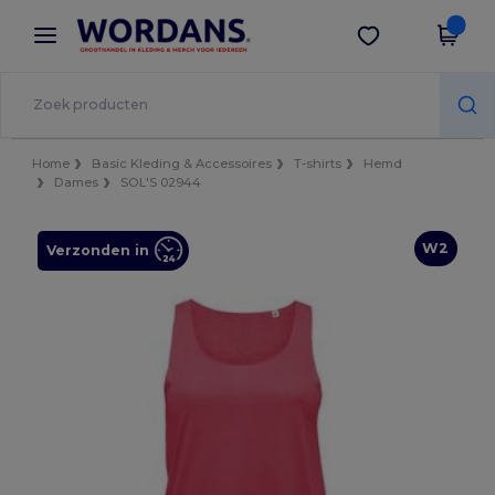
×
Wordans-app
Download app
Betere prijzen in de app!
Home
Basic Kleding & Accessoires
T-shirts
Hemd
Dames
SOL'S 02944
W2
Verzonden in