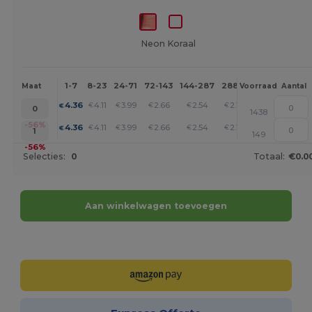
Neon Koraal
1-7
8-23
24-71
72-143
144-287
288 +
Meer
Maat
Voorraad
Aantal
+
4.36
4.11
3.99
2.66
2.54
2.17
€
€
€
€
€
€
0
1438
+
-56%
4.36
4.11
3.99
2.66
2.54
2.17
€
€
€
€
€
€
1
149
-56%
Selecties:
0
Totaal:
€0.0
Aan winkelwagen toevoegen
Personaliseer het!