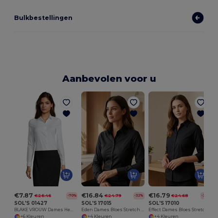
Bulkbestellingen
Aanbevolen voor u
€7.87
€16.84
€16.79
€26.46
€24.79
€24.68
-70%
-32%
-32%
SOL'S 01427
SOL'S 17015
SOL'S 17010
BLAKE VROUW Dames Hemd Stretch Lange Mouwen
Eden Dames Bloes Stretch Lange Mouwen
Effect Dames Bloes Stretch ¾ Mouwen
+6 Kleuren
+4 Kleuren
+4 Kleuren