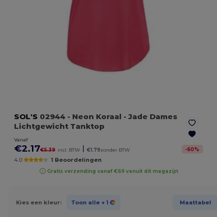
SOL'S
02944
- Neon Koraal
- Jade Dames
Lichtgewicht Tanktop
Vanaf
€2.17
|
-
60
%
€5.39
incl. BTW
€1.79
zonder BTW
4.0
1 Beoordelingen
Gratis verzending vanaf €69 vanuit dit magazijn
Kies een kleur:
Toon alle
+ 1
Maattabel