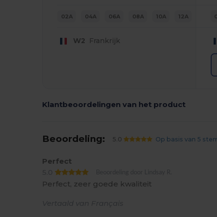
02A
04A
06A
08A
10A
12A
W2
Frankrijk
Klantbeoordelingen van het product
Beoordeling:
5.0
Op basis van 5 st
Perfect
5.0
Beoordeling door Lindsay R.
Perfect, zeer goede kwaliteit
Vertaald van Français