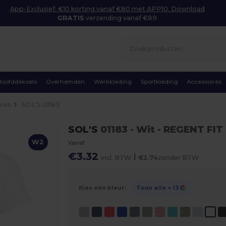
App-Exclusief: €10 korting vanaf €80 met APP10. Download
GRATIS
verzending vanaf €89
Hoofddeksels
Overhemden
Werkkleding
Sportkleding
Accessoires
eren
SOL'S 01183
SOL'S
01183
- Wit
- REGENT FIT 
W2
Vanaf
€3.32
|
incl. BTW
€2.74
zonder BTW
Kies een kleur:
Toon alle
+ 13