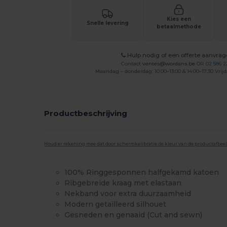
Kies een
Snelle levering
betaalmethode
Hulp nodig of een offerte aanvra
Contact
ventes@wordans.be
OR
02 586 2
Maandag – donderdag: 10:00–13:00 & 14:00–17:30 Vrijd
Productbeschrijving
Houd er rekening mee dat door schermkalibratie de kleur van de productafbee
100% Ringgesponnen halfgekamd katoen
Ribgebreide kraag met elastaan
Nekband voor extra duurzaamheid
Modern getailleerd silhouet
Gesneden en genaaid (Cut and sewn)