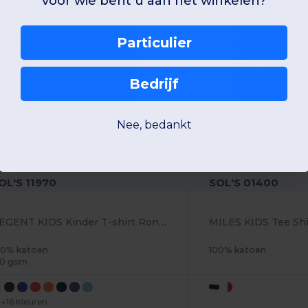
voor wie bent u aan het winkelen?
Particulier
Bedrijf
Nee, bedankt
€2.92
€5.98
-18%
€3.55
€8.81
OL'S 11970
SOL'S 01400
REGENT KIDS Kinder T-shirt Ronde Hals
00% katoen
100% katoen
50 gsm
+16 Kleuren