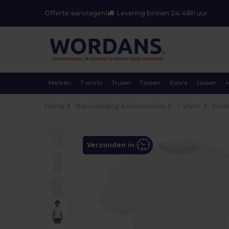
Offerte aanvragen
|
Levering binnen 24-48h uur
Merken
T-shirts
Truien
Tassen
Polo's
Jassen
Home
Basic Kleding & Accessoires
T-shirts
Kind
Verzonden in