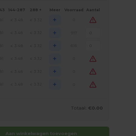
143
144-287
288 +
Meer
Voorraad
Aantal
+
81
3.48
3.32
0
€
€
+
81
3.48
3.32
917
€
€
+
81
3.48
3.32
616
€
€
+
81
3.48
3.32
0
€
€
+
81
3.48
3.32
0
€
€
+
81
3.48
3.32
0
€
€
Totaal:
€0.00
Aan winkelwagen toevoegen