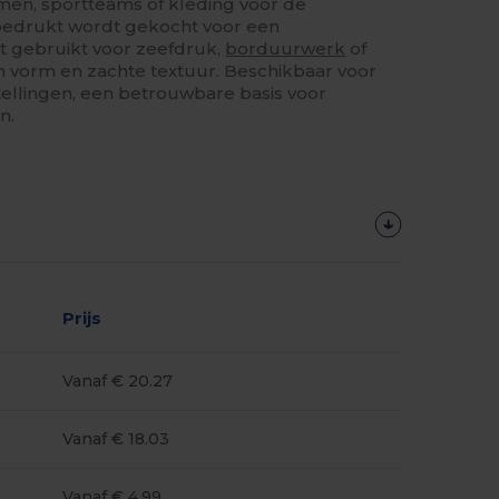
men, sportteams of kleding voor de
nbedrukt wordt gekocht voor een
rdt gebruikt voor zeefdruk,
borduurwerk
of
ijn vorm en zachte textuur. Beschikbaar voor
ellingen, een betrouwbare basis voor
n.
Prijs
Vanaf € 20.27
Vanaf € 18.03
Vanaf € 4.99