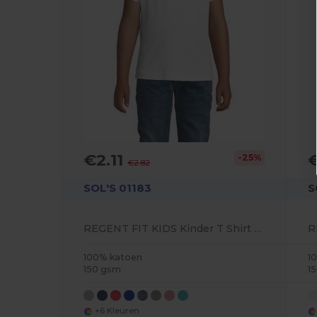
€2.11
-25%
€2.82
SOL'S 01183
S
REGENT FIT KIDS Kinder T Shirt Ronde Hals
100% katoen
1
150 gsm
1
+6 Kleuren