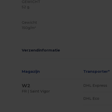
GEWICHT
52 g.
Ruime voorraad
Personaliseren
Gewicht
150g/m²
Verzendinformatie
Magazijn
Transporter*
W2
DHL Express
FR | Saint Vigor
DHL Eco