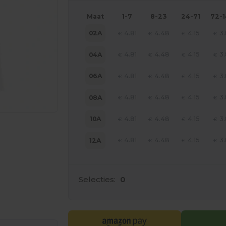
Maat
1-7
8-23
24-71
72-
4.81
4.48
4.15
3.
02A
€
€
€
€
4.81
4.48
4.15
3.
04A
€
€
€
€
4.81
4.48
4.15
3.
06A
€
€
€
€
4.81
4.48
4.15
3.
08A
€
€
€
€
4.81
4.48
4.15
3.
10A
€
€
€
€
4.81
4.48
4.15
3.
12A
€
€
€
€
Selecties:
0
e HIER!