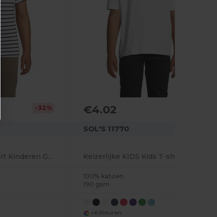
€4.02
-32%
SOL'S 11770
MILES KIDS Tee Shirt Kinderen Gestreept Met Ronde Hals
Keizerlijke KIDS Kids T-shirt Ronde Hals
100% katoen
190 gsm
+6 Kleuren