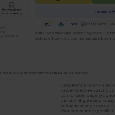
Betrouwbare
Snelle of
ondersteuning
gen?
2 00
Wilt u een zakelijke bestelling doen? Bestel
ag: 10:00–14:00
alstublieft uw intra communautaire btw-n
lding mogelijk niet exact overeenkomt met de daadwerkelijke productkleur.
Getailleerd kinder-T-shirt
katoen
biedt een zacht, du
comfortabel dagelijks gebr
van een ribgebreide kraa
nekband voor extra duurza
voor een modern getaillee