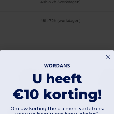
48h-72h (werkdagen)
48h-72h (werkdagen)
ersonaliseer
Het!
U heeft
€10 korting!
Om uw korting the claimen, vertel ons: