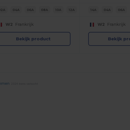
02A
04A
06A
08A
10A
12A
14A
04A
06A
W2
Frankrijk
W2
Frankrijk
Bekijk product
Bekijk p
emmen
2324 items verkocht