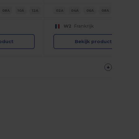
08A
10A
12A
02A
04A
06A
08A
10A
12A
W2
Frankrijk
roduct
Bekijk product