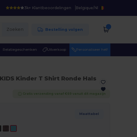
3k+ Klantbeoordelingen
Belgique
/
Nl
Zoeken
Bestelling volgen
Relatiegeschenken
Uitverkoop
Personaliseer het!
KIDS Kinder T Shirt Ronde Hals
Gratis verzending vanaf €69 vanuit dit magazijn
Maattabel