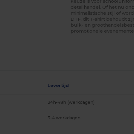
keuze is voor schoolunifor
detailhandel. Of het nu o
minimalistische stijl of wo
DTF, dit T-shirt behoudt z
bulk- en groothandelsbest
promotionele evenemente
Levertijd
24h-48h (werkdagen)
3-4 werkdagen