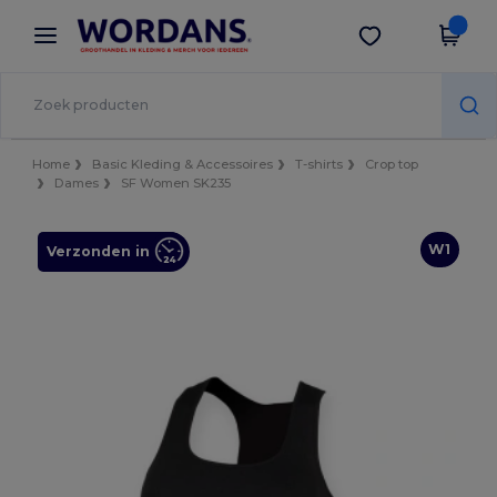
×
Wordans-app
Download app
Betere prijzen in de app!
Home
Basic Kleding & Accessoires
T-shirts
Crop top
Dames
SF Women SK235
W1
Verzonden in