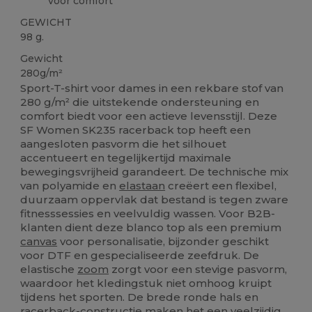
voor comfort
GEWICHT
98 g.
Gewicht
280g/m²
Sport-T-shirt voor dames in een rekbare stof van
280 g/m² die uitstekende ondersteuning en
comfort biedt voor een actieve levensstijl. Deze
SF Women SK235 racerback top heeft een
aangesloten pasvorm die het silhouet
accentueert en tegelijkertijd maximale
bewegingsvrijheid garandeert. De technische mix
van polyamide en
elastaan
creëert een flexibel,
duurzaam oppervlak dat bestand is tegen zware
fitnesssessies en veelvuldig wassen. Voor B2B-
klanten dient deze blanco top als een premium
canvas
voor personalisatie, bijzonder geschikt
voor DTF en gespecialiseerde zeefdruk. De
elastische
zoom
zorgt voor een stevige pasvorm,
waardoor het kledingstuk niet omhoog kruipt
tijdens het sporten. De brede ronde hals en
racerback-constructie maken het een veelzijdig