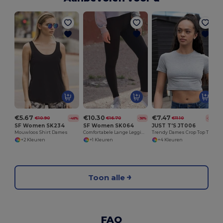
€5.67
€10.30
€7.47
€10.90
€16.70
€11.10
-48%
-38%
-33%
SF Women SK234
SF Women SK064
JUST T'S JT006
Mouwloos Shirt Dames
Comfortabele Lange Leggings voor Dames van SF Women
Trendy Dames Crop Top T-shirt
+2 Kleuren
+1 Kleuren
+4 Kleuren
Toon alle
FAQ