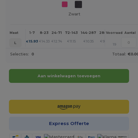
Zwart
1-7
8-23
24-71
72-143
144-287
288 +
Meer
Maat
Voorraad
Aantal
+
15.93
14.33
12.74
11.15
10.35
9.56
€
€
€
€
€
€
L
19
Selecties:
0
Totaal:
€0.0
Aan winkelwagen toevoegen
Personaliseer het!
Express Offerte