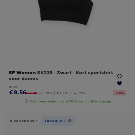
SF Women
SK235
- Zwart
- Kort sportshirt
voor dames
Vanaf
€9.56
|
-
44
%
€17.00
incl. BTW
€7.90
zonder BTW
Gratis verzending vanaf €69 vanuit dit magazijn
Kies een kleur:
Toon alle
+ 1