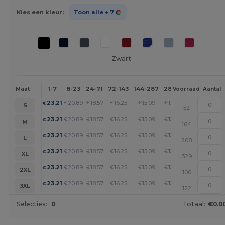
Kies een kleur:
Toon alle
+ 7
Zwart
1-7
8-23
24-71
72-143
144-287
288 +
Meer
Maat
Voorraad
Aantal
+
23.21
20.89
18.57
16.25
15.09
13.93
€
€
€
€
€
€
S
52
+
23.21
20.89
18.57
16.25
15.09
13.93
€
€
€
€
€
€
M
164
+
23.21
20.89
18.57
16.25
15.09
13.93
€
€
€
€
€
€
L
208
+
23.21
20.89
18.57
16.25
15.09
13.93
€
€
€
€
€
€
XL
329
+
23.21
20.89
18.57
16.25
15.09
13.93
€
€
€
€
€
€
2XL
106
+
23.21
20.89
18.57
16.25
15.09
13.93
€
€
€
€
€
€
3XL
122
Selecties:
0
Totaal:
€0.0