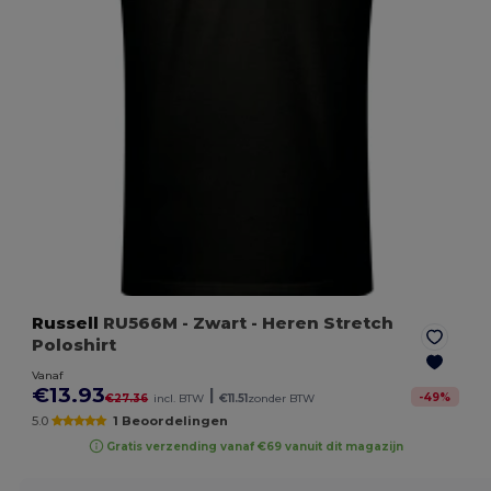
Russell
RU566M
- Zwart
- Heren Stretch
Poloshirt
Vanaf
€13.93
|
-
49
%
€27.36
incl. BTW
€11.51
zonder BTW
5.0
1 Beoordelingen
Gratis verzending vanaf €69 vanuit dit magazijn