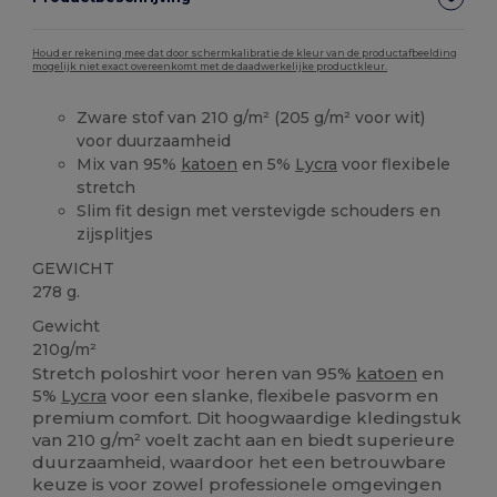
Houd er rekening mee dat door schermkalibratie de kleur van de productafbeelding
mogelijk niet exact overeenkomt met de daadwerkelijke productkleur.
Zware stof van 210 g/m² (205 g/m² voor wit)
voor duurzaamheid
Mix van 95%
katoen
en 5%
Lycra
voor flexibele
stretch
Slim fit design met verstevigde schouders en
zijsplitjes
GEWICHT
278 g.
Gewicht
210g/m²
Stretch poloshirt voor heren van 95%
katoen
en
5%
Lycra
voor een slanke, flexibele pasvorm en
premium comfort. Dit hoogwaardige kledingstuk
van 210 g/m² voelt zacht aan en biedt superieure
duurzaamheid, waardoor het een betrouwbare
keuze is voor zowel professionele omgevingen