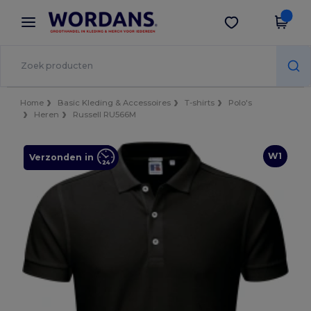
×
Wordans-app
Download app
Betere prijzen in de app!
Home
Basic Kleding & Accessoires
T-shirts
Polo's
Heren
Russell RU566M
W1
Verzonden in