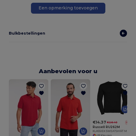
Een opmerking toevoegen
Bulkbestellingen
Aanbevolen voor u
G
€14.37
€26.40
-46%
Russell RU262M
KLASSIEK SWEATSHIRT MET INGEZETTE MOUWEN
+18 Kleuren