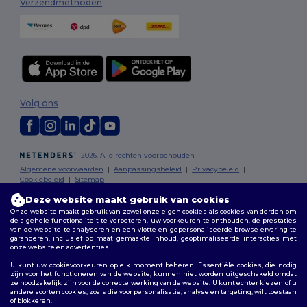
Verzendmethoden
Volg ons
2026. Alle rechten voorbehouden
Algemene voorwaarden
|
Aanpassingsbeleid
|
Privacybeleid
|
Cookiebeleid
|
Sitemap
Deze website maakt gebruik van cookies
Bruxelles
|
Anvers
|
Mortsel
|
Malines
|
Lierre
|
Turnhout
|
Geel
|
Onze website maakt gebruik van zowel onze eigen cookies als cookies van derden om
de algehele functionaliteit te verbeteren, uw voorkeuren te onthouden, de prestaties
Herentals
|
Hoogstraten
|
Bruges
van de website te analyseren en een vlotte en gepersonaliseerde browse-ervaring te
garanderen, inclusief op maat gemaakte inhoud, geoptimaliseerde interacties met
onze website en advertenties.
U kunt uw cookievoorkeuren op elk moment beheren. Essentiële cookies, die nodig
zijn voor het functioneren van de website, kunnen niet worden uitgeschakeld omdat
ze noodzakelijk zijn voor de correcte werking van de website. U kunt echter kiezen of u
andere soorten cookies, zoals die voor personalisatie, analyse en targeting, wilt toestaan
of blokkeren.