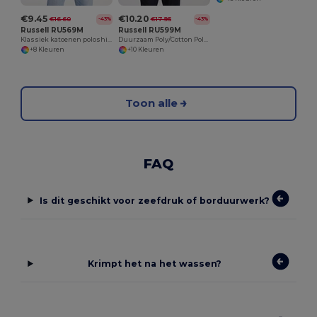
€9.45
€10.20
€16.60
€17.95
-43%
-43%
Russell RU569M
Russell RU599M
Klassiek katoenen poloshirt
Duurzaam Poly/Cotton Polo-Shirt
+8 Kleuren
+10 Kleuren
Toon alle
FAQ
Is dit geschikt voor zeefdruk of borduurwerk?
Krimpt het na het wassen?