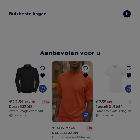
Bulkbestellingen
Aanbevolen voor u
€22.59
€7.55
€42.30
€19.00
-47%
-60%
Russell JZ012
Russell RU508F
Zware Kraag Sweatshirt
Damespolo van Biologisch Katoen
+7 Kleuren
+6 Kleuren
€9.06
€16.00
-43%
RUSSELL JZ010
Duurzame Werk T-Shirt met Versterkte Stiksels