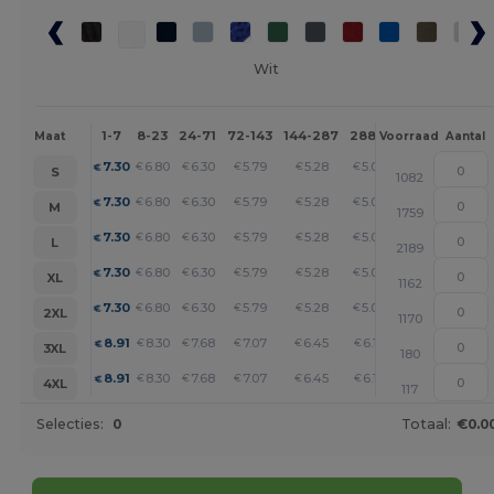
Wit
1-7
8-23
24-71
72-143
144-287
288 +
Meer
Maat
Voorraad
Aantal
+
7.30
6.80
6.30
5.79
5.28
5.03
€
€
€
€
€
€
S
1082
+
7.30
6.80
6.30
5.79
5.28
5.03
€
€
€
€
€
€
M
1759
+
7.30
6.80
6.30
5.79
5.28
5.03
€
€
€
€
€
€
L
2189
+
7.30
6.80
6.30
5.79
5.28
5.03
€
€
€
€
€
€
XL
1162
+
7.30
6.80
6.30
5.79
5.28
5.03
€
€
€
€
€
€
2XL
1170
+
8.91
8.30
7.68
7.07
6.45
6.15
€
€
€
€
€
€
3XL
180
+
8.91
8.30
7.68
7.07
6.45
6.15
€
€
€
€
€
€
4XL
117
Selecties:
0
Totaal:
€0.0