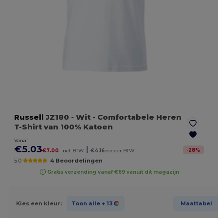
Russell
JZ180
- Wit
- Comfortabele Heren
T-Shirt van 100% Katoen
Vanaf
€5.03
|
-
28
%
€7.00
incl. BTW
€4.16
zonder BTW
5.0
4 Beoordelingen
Gratis verzending vanaf €69 vanuit dit magazijn
Kies een kleur:
Toon alle
+ 13
Maattabel