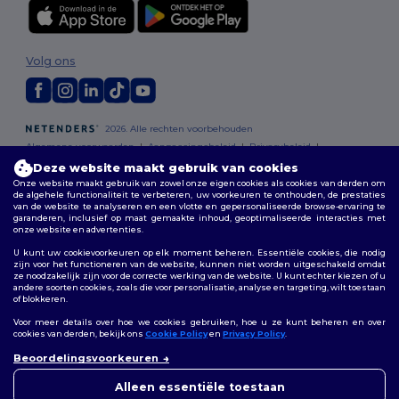
Volg ons
2026. Alle rechten voorbehouden
Algemene voorwaarden
|
Aanpassingsbeleid
|
Privacybeleid
|
Cookiebeleid
|
Sitemap
Deze website maakt gebruik van cookies
Onze website maakt gebruik van zowel onze eigen cookies als cookies van derden om
de algehele functionaliteit te verbeteren, uw voorkeuren te onthouden, de prestaties
Bruxelles
|
Anvers
|
Mortsel
|
Malines
|
Lierre
|
Turnhout
|
Geel
|
van de website te analyseren en een vlotte en gepersonaliseerde browse-ervaring te
Herentals
|
Hoogstraten
|
Bruges
garanderen, inclusief op maat gemaakte inhoud, geoptimaliseerde interacties met
onze website en advertenties.
U kunt uw cookievoorkeuren op elk moment beheren. Essentiële cookies, die nodig
zijn voor het functioneren van de website, kunnen niet worden uitgeschakeld omdat
ze noodzakelijk zijn voor de correcte werking van de website. U kunt echter kiezen of u
andere soorten cookies, zoals die voor personalisatie, analyse en targeting, wilt toestaan
of blokkeren.
Voor meer details over hoe we cookies gebruiken, hoe u ze kunt beheren en over
cookies van derden, bekijk ons
Cookie Policy
en
Privacy Policy
.
👋
Hallo
Beoordelingsvoorkeuren
Als u vragen of opmerkingen
heeft, kunt u op elk gewenst
Alleen essentiële toestaan
moment contact met ons