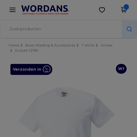
×
Wordans-app
Download app
Betere prijzen in de app!
Home
Basic Kleding & Accessoires
T-shirts
Unisex
Russell JZ180
W1
Verzonden in