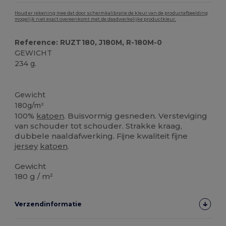
Houd er rekening mee dat door schermkalibratie de kleur van de productafbeelding
mogelijk niet exact overeenkomt met de daadwerkelijke productkleur.
Reference: RUZT180, J180M, R-180M-0
GEWICHT
234 g.
Ruime voorraad
Gewicht
180g/m²
100%
katoen
. Buisvormig gesneden. Versteviging
van schouder tot schouder. Strakke kraag,
dubbele naaldafwerking. Fijne kwaliteit fijne
jersey
katoen
.
Gewicht
180 g / m²
Verzendinformatie