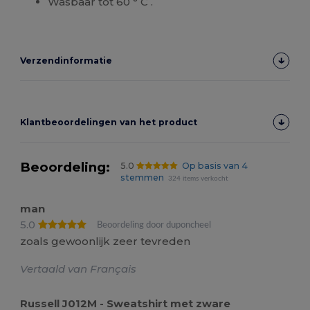
Wasbaar tot 60 ° C .
Verzendinformatie
Klantbeoordelingen van het product
Beoordeling:
5.0
Op basis van 4
stemmen
324 items verkocht
man
5.0
Beoordeling door duponcheel
zoals gewoonlijk zeer tevreden
Vertaald van Français
Russell J012M - Sweatshirt met zware