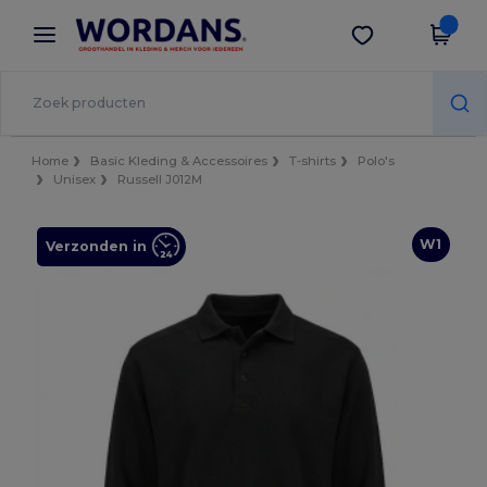
×
Wordans-app
Download app
Betere prijzen in de app!
Home
Basic Kleding & Accessoires
T-shirts
Polo's
Unisex
Russell J012M
W1
Verzonden in