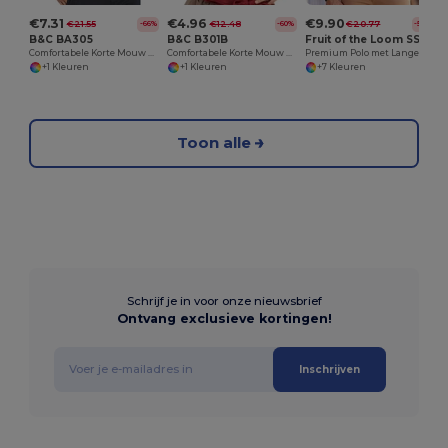
€7.31
€4.96
€9.90
€21.55
€12.48
€20.77
-66%
-60%
-52%
B&C BA305
B&C B301B
Fruit of the Loom SS258
Comfortabele Korte Mouw Polo Shirt
Comfortabele Korte Mouw Polo Shirt
Premium Polo met Lange Mouwen
+1 Kleuren
+1 Kleuren
+7 Kleuren
Toon alle
Schrijf je in voor onze nieuwsbrief
Ontvang exclusieve kortingen!
Inschrijven