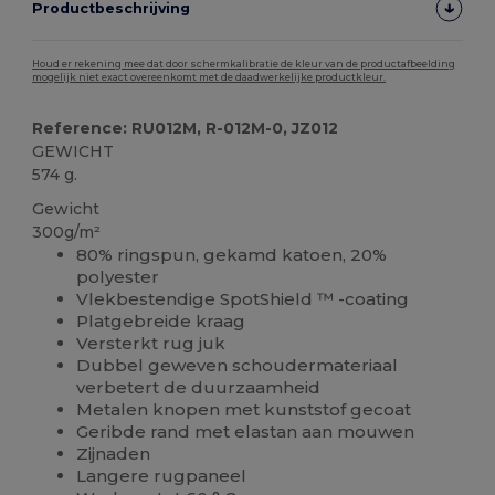
Productbeschrijving
Houd er rekening mee dat door schermkalibratie de kleur van de productafbeelding
mogelijk niet exact overeenkomt met de daadwerkelijke productkleur.
Reference: RU012M, R-012M-0, JZ012
GEWICHT
574 g.
Gewicht
300g/m²
80% ringspun, gekamd katoen, 20%
polyester
Vlekbestendige SpotShield ™ -coating
Platgebreide kraag
Versterkt rug juk
Dubbel geweven schoudermateriaal
verbetert de duurzaamheid
Metalen knopen met kunststof gecoat
Geribde rand met elastan aan mouwen
Zijnaden
Langere rugpaneel