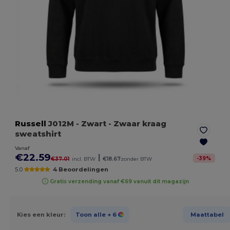
Russell
J012M
- Zwart
- Zwaar kraag
sweatshirt
Vanaf
€22.59
|
-
39
%
€37.01
incl. BTW
€18.67
zonder BTW
5.0
4 Beoordelingen
Gratis verzending vanaf €69 vanuit dit magazijn
Kies een kleur:
Toon alle
+ 6
Maattabel