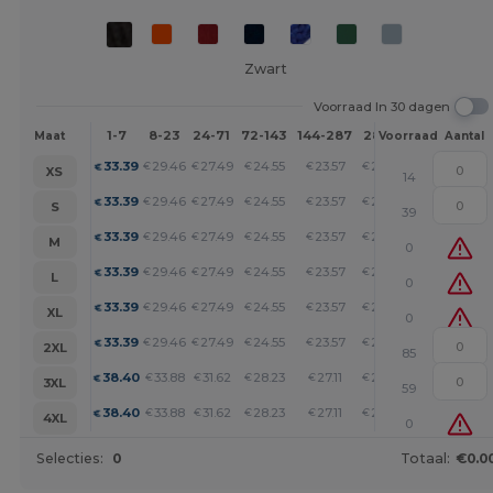
Zwart
Voorraad In 30 dagen
1-7
8-23
24-71
72-143
144-287
288 +
Meer
Maat
Voorraad
Aantal
+
33.39
29.46
27.49
24.55
23.57
22.59
€
€
€
€
€
€
XS
14
+
33.39
29.46
27.49
24.55
23.57
22.59
€
€
€
€
€
€
S
39
+
33.39
29.46
27.49
24.55
23.57
22.59
€
€
€
€
€
€
M
0
+
33.39
29.46
27.49
24.55
23.57
22.59
€
€
€
€
€
€
L
0
+
33.39
29.46
27.49
24.55
23.57
22.59
€
€
€
€
€
€
XL
0
+
33.39
29.46
27.49
24.55
23.57
22.59
€
€
€
€
€
€
2XL
85
+
38.40
33.88
31.62
28.23
27.11
25.98
€
€
€
€
€
€
3XL
59
+
38.40
33.88
31.62
28.23
27.11
25.98
€
€
€
€
€
€
4XL
0
Selecties:
0
Totaal:
€0.0