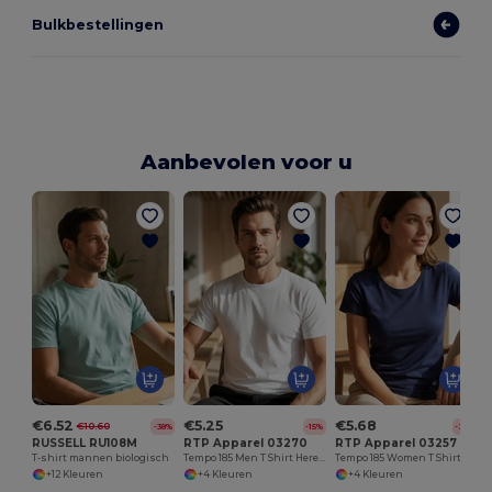
Bulkbestellingen
Aanbevolen voor u
€6.52
€5.25
€5.68
€10.60
-38%
-15%
-25%
RUSSELL RU108M
RTP Apparel 03270
RTP Apparel 03257
T-shirt mannen biologisch
Tempo 185 Men T Shirt Heren Korte Mouwen
Tempo 185 Women T Shirt Dames Gesneden Genaaid Korte Mouwen
+12 Kleuren
+4 Kleuren
+4 Kleuren