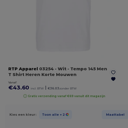
RTP Apparel
03254
- Wit
- Tempo 145 Men
T Shirt Heren Korte Mouwen
Vanaf
€43.60
|
incl. BTW
€36.03
zonder BTW
Gratis verzending vanaf €69 vanuit dit magazijn
Kies een kleur:
Toon alle
+ 2
Maattabel