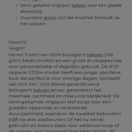
Semi-gekamd ringspun
katoen
voor een gladde
afwerking
Duurzame
jersey
stof die kwaliteit behoudt na
het wassen
Biologisch
Ruime voorraad
Biologisch
Biologisch
Gewicht
145g/m²
Heren T-shirt van 100% biologisch
katoen
(145
g/m²) biedt comfort en een groot drukoppervlak
voor personalisatie of dagelijks gebruik. Dit RTP
Apparel 03254-model heeft een jonge, sportieve
look die perfect is voor zonnige dagen. Gemaakt
van OCS 100 / OCS Blend gecertificeerd
biologisch
katoen
jersey, garandeert het
maximale zachtheid en milieuvriendelijkheid. De
semi-gekamde ringspun stof zorgt voor een
gladder oppervlak en verbeterde
duurzaamheid, waardoor de kwaliteit behouden
blijft na vele wasbeurten. Of het nu wordt
gebruikt als blanco basis voor wederverkoop of
als
canvas
voor hoogwaardige bedrukking, dit