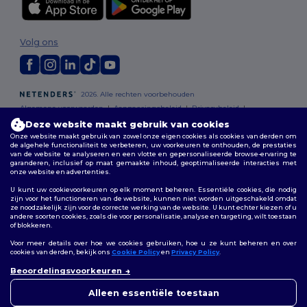
Volg ons
2026. Alle rechten voorbehouden
Algemene voorwaarden
|
Aanpassingsbeleid
|
Privacybeleid
|
Cookiebeleid
|
Sitemap
Deze website maakt gebruik van cookies
Onze website maakt gebruik van zowel onze eigen cookies als cookies van derden om
de algehele functionaliteit te verbeteren, uw voorkeuren te onthouden, de prestaties
Bruxelles
|
Anvers
|
Mortsel
|
Malines
|
Lierre
|
Turnhout
|
Geel
|
van de website te analyseren en een vlotte en gepersonaliseerde browse-ervaring te
Herentals
|
Hoogstraten
|
Bruges
garanderen, inclusief op maat gemaakte inhoud, geoptimaliseerde interacties met
onze website en advertenties.
U kunt uw cookievoorkeuren op elk moment beheren. Essentiële cookies, die nodig
zijn voor het functioneren van de website, kunnen niet worden uitgeschakeld omdat
ze noodzakelijk zijn voor de correcte werking van de website. U kunt echter kiezen of u
andere soorten cookies, zoals die voor personalisatie, analyse en targeting, wilt toestaan
of blokkeren.
Voor meer details over hoe we cookies gebruiken, hoe u ze kunt beheren en over
cookies van derden, bekijk ons
Cookie Policy
en
Privacy Policy
.
👋
Hallo
Beoordelingsvoorkeuren
Als u vragen of opmerkingen
heeft, kunt u op elk gewenst
Alleen essentiële toestaan
moment contact met ons