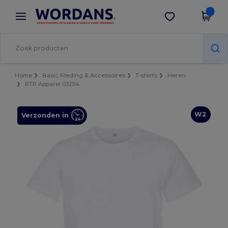
×
Wordans-app
Download app
Betere prijzen in de app!
Home
Basic Kleding & Accessoires
T-shirts
Heren
RTP Apparel 03254
W2
Verzonden in