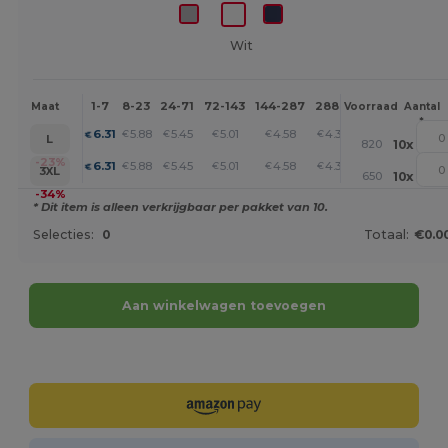
Wit
1-7
8-23
24-71
72-143
144-287
288 +
Meer
Maat
Voorraad
Aantal
*
+
6.31
5.88
5.45
5.01
4.58
4.36
€
€
€
€
€
€
L
820
10
x
+
-23%
6.31
5.88
5.45
5.01
4.58
4.36
€
€
€
€
€
€
3XL
650
10
x
-34%
* Dit item is alleen verkrijgbaar per pakket van 10.
Selecties:
0
Totaal:
€0.0
Aan winkelwagen toevoegen
Personaliseer het!