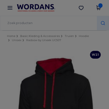
×
Wordans-app
Download app
Betere prijzen in de app!
Home
Basic Kleding & Accessoires
Truien
Hoodie
Unisex
Radsow by Uneek UC507
W21