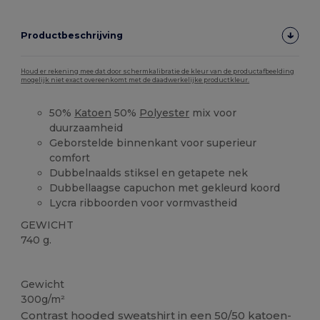
Productbeschrijving
Houd er rekening mee dat door schermkalibratie de kleur van de productafbeelding
mogelijk niet exact overeenkomt met de daadwerkelijke productkleur.
50%
Katoen
50%
Polyester
mix voor
duurzaamheid
Geborstelde binnenkant voor superieur
comfort
Dubbelnaalds stiksel en getapete nek
Dubbellaagse capuchon met gekleurd koord
Lycra ribboorden voor vormvastheid
GEWICHT
740 g.
Personaliseren
Gewicht
300g/m²
Contrast hooded sweatshirt in een
50/50
katoen-