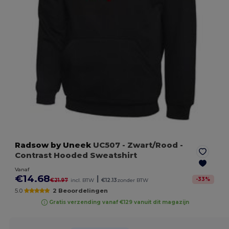
Radsow by Uneek
UC507
- Zwart/Rood
-
Contrast Hooded Sweatshirt
Vanaf
€14.68
|
-
33
%
€21.97
incl. BTW
€12.13
zonder BTW
5.0
2 Beoordelingen
Gratis verzending vanaf €129 vanuit dit magazijn