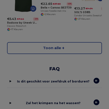
€22.65
€37.60
-40%
Bella + Canvas BE3739
€13.27
€14.34
-7%
Unisex hoodie met rits
SOL'S 03815
+2 Kleuren
Condor Uniseks Sweatshirt Met Capuchon
€5.43
€7.22
-25%
+27 Kleuren
Radsow by Uneek UC101
Classic Poloshirt
+17 Kleuren
Toon alle
FAQ
Is dit geschikt voor zeefdruk of borduren?
Zal het krimpen na het wassen?