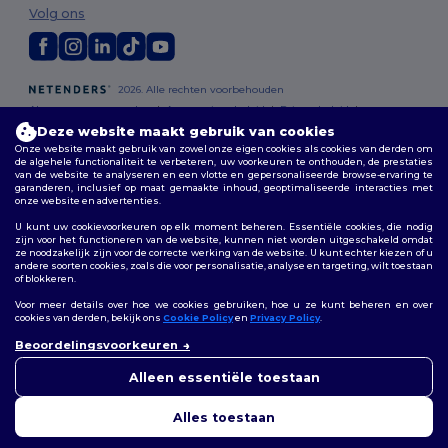
Volg ons
2026. Alle rechten voorbehouden
Algemene voorwaarden
|
Aanpassingsbeleid
|
Privacybeleid
|
Cookiebeleid
|
Sitemap
Deze website maakt gebruik van cookies
Onze website maakt gebruik van zowel onze eigen cookies als cookies van derden om
de algehele functionaliteit te verbeteren, uw voorkeuren te onthouden, de prestaties
Bruxelles
|
Anvers
|
Mortsel
|
Malines
|
Lierre
|
Turnhout
|
Geel
|
van de website te analyseren en een vlotte en gepersonaliseerde browse-ervaring te
Herentals
|
Hoogstraten
|
Bruges
garanderen, inclusief op maat gemaakte inhoud, geoptimaliseerde interacties met
onze website en advertenties.
U kunt uw cookievoorkeuren op elk moment beheren. Essentiële cookies, die nodig
zijn voor het functioneren van de website, kunnen niet worden uitgeschakeld omdat
ze noodzakelijk zijn voor de correcte werking van de website. U kunt echter kiezen of u
andere soorten cookies, zoals die voor personalisatie, analyse en targeting, wilt toestaan
of blokkeren.
Voor meer details over hoe we cookies gebruiken, hoe u ze kunt beheren en over
cookies van derden, bekijk ons
Cookie Policy
en
Privacy Policy
.
👋
Hallo
Beoordelingsvoorkeuren
Als u vragen of opmerkingen
heeft, kunt u op elk gewenst
Alleen essentiële toestaan
moment contact met ons
opnemen. Onze chatbot staat
Alles toestaan
voor u klaar.