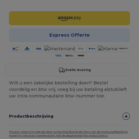
Personaliseer het!
Express Offerte
Snelle levering
Wilt u een zakelijke bestelling doen? Bestel
voordelig en btw vrij, voeg bij uw betaling alstublieft
uw intra communautaire btw-nummer toe.
Productbeschrijving
Houd er rekening mee dat door schermkalibratie de kleur van de productafbeelding
mogelijk niet exact overeenkomt met de daadwerkelijke productkleur.