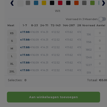
Wit
Voorraad In 3 Maanden
1-7
8-23
24-71
72-143
144-287
288 +
Meer
Maat
Voorraad
Aantal
+
17.88
16.09
14.31
12.52
11.62
10.73
€
€
€
€
€
€
XS
156
+
17.88
16.09
14.31
12.52
11.62
10.73
€
€
€
€
€
€
S
1156
+
17.88
16.09
14.31
12.52
11.62
10.73
€
€
€
€
€
€
M
1802
+
17.88
16.09
14.31
12.52
11.62
10.73
€
€
€
€
€
€
L
1346
+
17.88
16.09
14.31
12.52
11.62
10.73
€
€
€
€
€
€
XL
1227
+
17.88
16.09
14.31
12.52
11.62
10.73
€
€
€
€
€
€
2XL
519
Selecties:
0
Totaal:
€0.0
Aan winkelwagen toevoegen