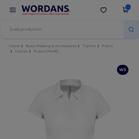
×
Wordans-app
Download app
Betere prijzen in de app!
Home
Basic Kleding & Accessoires
T-shirts
Polo's
Dames
Proact PA483
W5