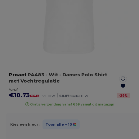
Proact
PA483
- Wit
- Dames Polo Shirt
met Vochtregulatie
Vanaf
€10.73
|
-
29
%
€15.17
incl. BTW
€8.87
zonder BTW
Gratis verzending vanaf €69 vanuit dit magazijn
Kies een kleur:
Toon alle
+ 10