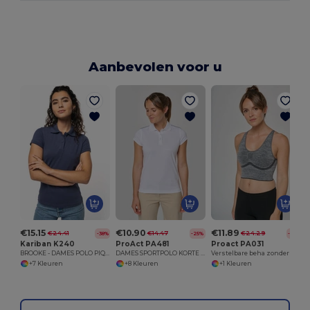
Aanbevolen voor u
D
€15.15
€10.90
€11.89
€24.41
€14.47
€24.29
-38%
-25%
-51%
Kariban K240
ProAct PA481
Proact PA031
BROOKE - DAMES POLO PIQUÉ
DAMES SPORTPOLO KORTE MOUWEN
Verstelbare beha zonder naad
+7 Kleuren
+8 Kleuren
+1 Kleuren