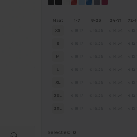
Maat
1-7
8-23
24-71
72-
18.17
16.36
14.54
12
XS
€
€
€
€
18.17
16.36
14.54
12
S
€
€
€
€
18.17
16.36
14.54
12
M
€
€
€
€
18.17
16.36
14.54
12
L
€
€
€
€
18.17
16.36
14.54
12
XL
€
€
€
€
18.17
16.36
14.54
12
2XL
€
€
€
€
18.17
16.36
14.54
12
3XL
€
€
€
€
je producten
Selecties:
0