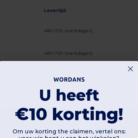
Levertijd
48h-72h (werkdagen)
48h-72h (werkdagen)
U heeft
€10 korting!
Om uw korting the claimen, vertel ons: