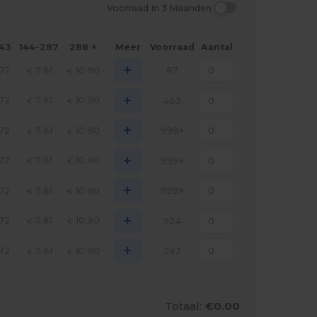
Voorraad In 3 Maanden
143
144-287
288 +
Meer
Voorraad
Aantal
+
.72
11.81
10.90
87
€
€
+
.72
11.81
10.90
463
€
€
+
.72
11.81
10.90
999+
€
€
+
.72
11.81
10.90
999+
€
€
+
.72
11.81
10.90
999+
€
€
+
.72
11.81
10.90
524
€
€
+
.72
11.81
10.90
243
€
€
Totaal:
€0.00