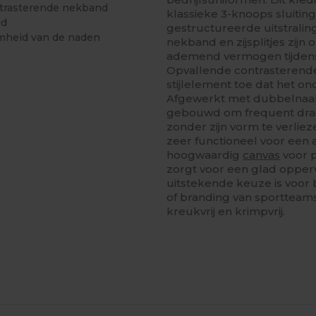
ntrasterende nekband
klassieke 3-knoops sluitin
id
gestructureerde uitstrali
amheid van de naden
nekband en zijsplitjes zij
ademend vermogen tijdens f
Opvallende contrasterend
stijlelement toe dat het on
Afgewerkt met dubbelnaald
gebouwd om frequent drag
zonder zijn vorm te verlie
zeer functioneel voor een a
hoogwaardig
canvas
voor p
zorgt voor een glad opper
uitstekende keuze is voor
of branding van sportteam
kreukvrij en krimpvrij.