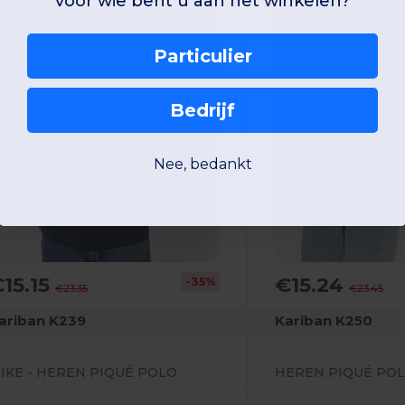
voor wie bent u aan het winkelen?
Particulier
Bedrijf
Nee, bedankt
15.15
€15.24
-35%
€23.35
€23.45
ariban K239
Kariban K250
IKE - HEREN PIQUÉ POLO