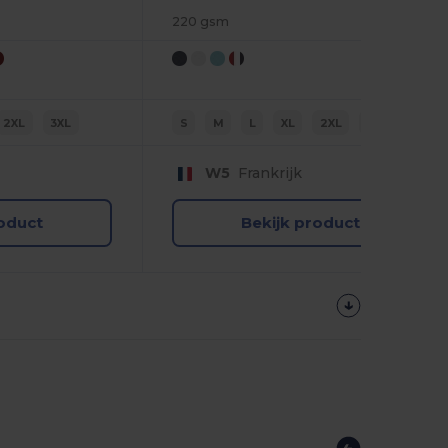
220 gsm
2XL
3XL
S
M
L
XL
2XL
3XL
W5
Frankrijk
roduct
Bekijk product