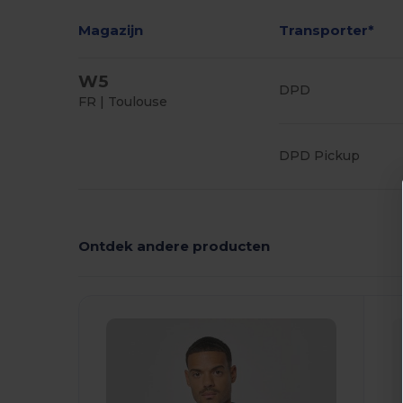
Magazijn
Transporter*
W5
DPD
FR | Toulouse
DPD Pickup
Ontdek andere producten