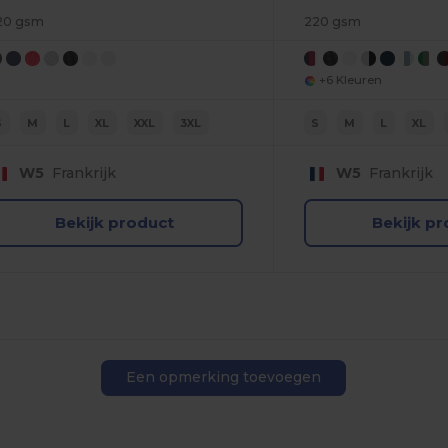
20 gsm
220 gsm
+6 Kleuren
S
M
L
XL
XXL
3XL
S
M
L
XL
W5
Frankrijk
W5
Frankrijk
Bekijk product
Bekijk p
Een opmerking toevoegen