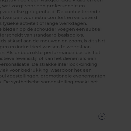
g, wat zorgt voor een professionele en
ng voor elke gelegenheid. De contrasterende
n ontworpen voor extra comfort en verbeterd
ysieke activiteit of lange werkdagen.
e biezen op de schouder voegen een subtiel
derscheidt van standaard basispolo's.
s stiksel aan de mouwen en zoom, is dit shirt
en en industrieel wassen te weerstaan
zen. Als onbedrukte performance basic is het
ctieve levensstijl of kan het dienen als een
ersonalisatie. De strakke interlock-binding
vlak voor bedrukking, waardoor het een
 bulkbestellingen, promotionele evenementen
s. De synthetische samenstelling maakt het