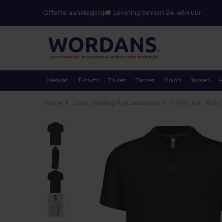
Offerte aanvragen
|
Levering binnen 24-48h uur
Merken
T-shirts
Truien
Tassen
Polo's
Jassen
Home
Basic Kleding & Accessoires
T-shirts
Polo