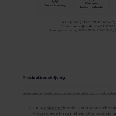
Kies een
Snelle levering
betaalmethode
Hulp nodig of een offerte aanvra
Contact
ventes@wordans.be
OR
02 586 2
Maandag – donderdag: 10:00–13:00 & 14:00–17:30 Vrijd
Productbeschrijving
Houd er rekening mee dat door schermkalibratie de kleur van de productafbee
100%
polyester
interlock stof voor vochtreg
Vlakgebreide kraag met een 3-knoops sluit