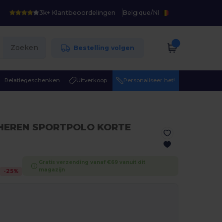
3k+ Klantbeoordelingen
Belgique
/
Nl
Zoeken
Bestelling volgen
Relatiegeschenken
Uitverkoop
Personaliseer het!
 HEREN SPORTPOLO KORTE
Gratis verzending vanaf €69 vanuit dit
magazijn
-
25
%