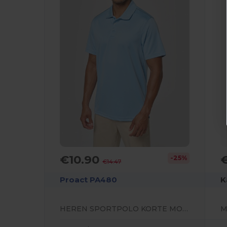
€10.90
€
-25%
€14.47
Proact PA480
K
HEREN SPORTPOLO KORTE MOUWEN
M