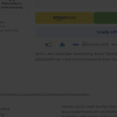
Betrouwbare
ondersteuning
gen?
2 00
ag: 10:00–14:00
Snelle of
Wilt u een zakelijke bestelling doen? Bestel
alstublieft uw intra communautaire btw-n
lding mogelijk niet exact overeenkomt met de daadwerkelijke productkleur.
Heren polo met korte mo
ulatie
duurzaamheid en vochtafvo
ing
bedrijfsuniformen. Dit kle