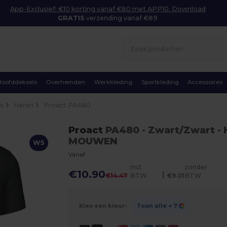
App-Exclusief: €10 korting vanaf €80 met APP10. Download
GRATIS
verzending vanaf €89
Hoofddeksels
Overhemden
Werkkleding
Sportkleding
Accessoires
's
Heren
Proact PA480
Proact
PA480
- Zwart/Zwart
-
MOUWEN
W5
Vanaf
incl.
zonder
€10.90
|
€14.47
BTW
€9.01
BTW
Kies een kleur:
Toon alle
+ 7