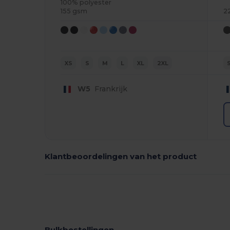
100% polyester
155 gsm
2
XS
S
M
L
XL
2XL
W5
Frankrijk
Klantbeoordelingen van het product
Bulkbestellingen