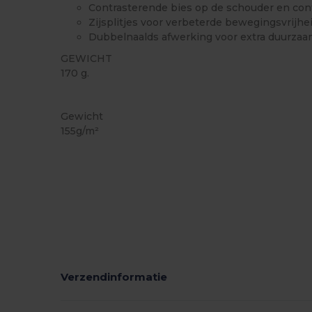
Contrasterende bies op de schouder en co
Zijsplitjes voor verbeterde bewegingsvrijhe
Dubbelnaalds afwerking voor extra duurza
GEWICHT
170 g.
Sublimatie
Ruime voorraad
Gewicht
155g/m²
Verzendinformatie