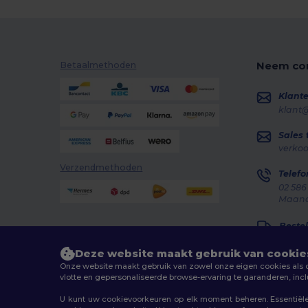
Neem con
Betaalmethoden
Klante
klant
Sales
verko
Verzendmethoden
Telefo
02 586
Maanda
Bestel
Deze website maakt gebruik van cookie
Onze website maakt gebruik van zowel onze eigen cookies als co
vlotte en gepersonaliseerde browse-ervaring te garanderen, inc
U kunt uw cookievoorkeuren op elk moment beheren. Essentiële 
2026. Alle rechten voorbehouden