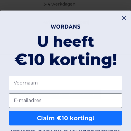
3-4 werkdagen
48h-72h (werkdagen)
U heeft
48h-72h (werkdagen)
€10 korting!
Voornaam
Een opmerking toevoegen
Email
Claim €10 korting!
Door dit formulier in te dienen, ga je akkoord met het ontvangen