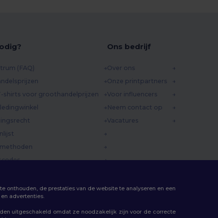
odig?
Ons bedrijf
trum (FAQ)
Over ons
ndelsprijzen
Onze printpartners
-shirts voor groothandelprijzen
Voor influencers
ledingwinkel
Neem contact op
ingsrecht
Vacatures
lijst
dmethoden
scodes
te onthouden, de prestaties van de website te analyseren en een
en advertenties.
rden uitgeschakeld omdat ze noodzakelijk zijn voor de correcte