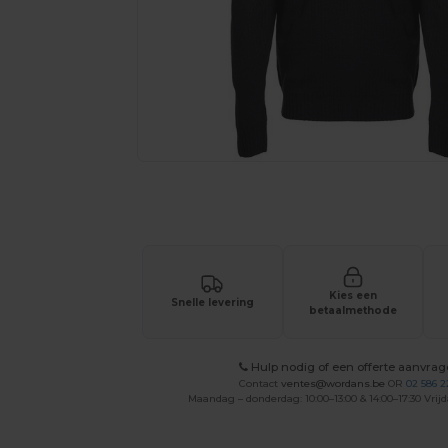
Vraag een offerte op maat aan voor 
Kies een
Snelle levering
betaalmethode
Hulp nodig of een offerte aanvra
Contact
ventes@wordans.be
OR
02 586 2
Maandag – donderdag: 10:00–13:00 & 14:00–17:30 Vrijd