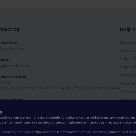
tact op
Hulp n
nservice
Helpcen
@wordans.be
Grootha
Lokale T
 team
op@wordans.be
Lokale k
Herroep
nisch contact
 22 00
Woorden
g – donderdag: 10:00–13:00 & 14:00–17:30 Vrijdag: 10:00–14:00
Verzen
ling volgen
Korting
s
okies van derden om de algehele functionaliteit te verbeteren, uw voorkeuren 
lusief op maat gemaakte inhoud, geoptimaliseerde interacties met onze website 
cookies, die nodig zijn voor het functioneren van de website, kunnen niet wo