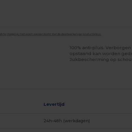
lding mogelijk niet exact overeenkomt met de daadwerkelijke productkleur.
100% anti-pluis. Verborgen 
opstaand kan worden gedr
Jukbescherming op schoud
Levertijd
24h-48h (werkdagen)