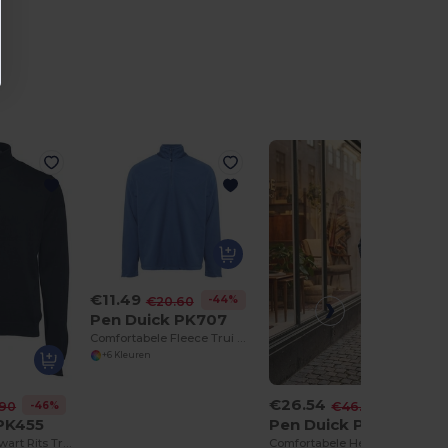
€11.49
-44%
€20.60
Pen Duick PK707
Comfortabele Fleece Trui met Ritskraag
+6 Kleuren
€26.54
-46%
-43%
.90
€46.90
PK455
Pen Duick PK410
Comfortabele Kwart Rits Trui voor Elke Dag
Comfortabele Heren Fleece Jas met Zakken