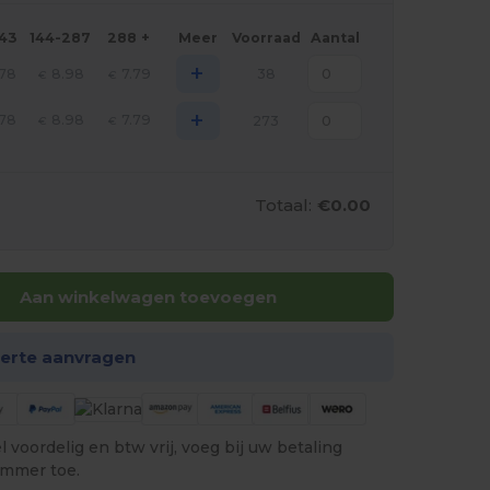
143
144-287
288 +
Meer
Voorraad
Aantal
+
.78
8.98
7.79
38
€
€
+
.78
8.98
7.79
273
€
€
Totaal:
€0.00
Aan winkelwagen toevoegen
ferte aanvragen
 voordelig en btw vrij, voeg bij uw betaling
ummer toe.