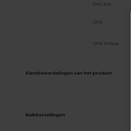
DHL Eco
DPD
DPD Pickup
Klantbeoordelingen van het product
Bulkbestellingen