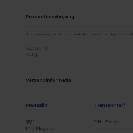
Productbeschrijving
Houd er rekening mee dat door schermkalibratie de kleur van de productafbee
GEWICHT
701 g.
Verzendinformatie
Magazijn
Transporter*
W1
DHL Express
FR | Pluguffan