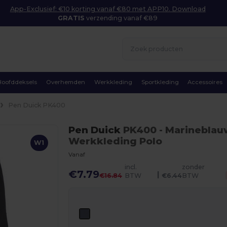
App-Exclusief: €10 korting vanaf €80 met APP10. Download
GRATIS
verzending vanaf €89
Hoofddeksels
Overhemden
Werkkleding
Sportkleding
Accessoires
Pen Duick PK400
Pen Duick
PK400
- Marineblau
Werkkleding Polo
W1
Vanaf
incl.
zonder
€7.79
|
€16.84
BTW
€6.44
BTW