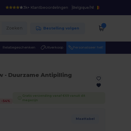
3k+ Klantbeoordelingen
Belgique
/
Nl
Zoeken
Bestelling volgen
Relatiegeschenken
Uitverkoop
Personaliseer het!
w
- Duurzame Antipilling
Gratis verzending vanaf €69 vanuit dit
magazijn
-
54
%
Maattabel