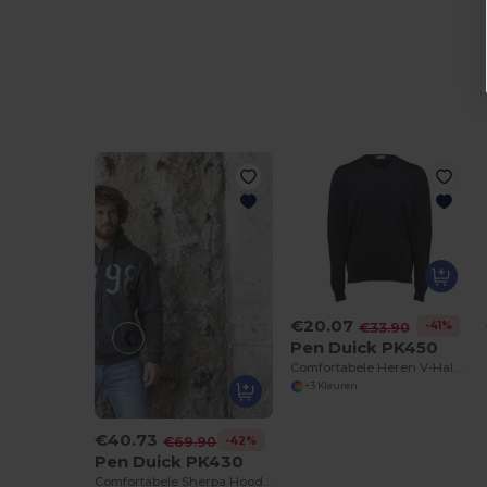
€20.07
-41%
€33.90
Pen Duick PK450
Comfortabele Heren V-Hals Trui van Katoenmix
+3 Kleuren
€40.73
-42%
€69.90
Pen Duick PK430
Comfortabele Sherpa Hoodie met Rits en Zakken