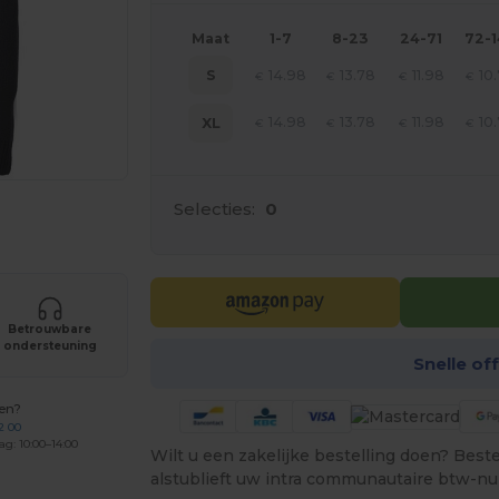
Maat
1-7
8-23
24-71
72-
14.98
13.78
11.98
10
S
€
€
€
€
14.98
13.78
11.98
10
XL
€
€
€
€
Selecties:
0
je producten
Betrouwbare
ondersteuning
Snelle of
gen?
2 00
ag: 10:00–14:00
Wilt u een zakelijke bestelling doen? Bestel
alstublieft uw intra communautaire btw-n