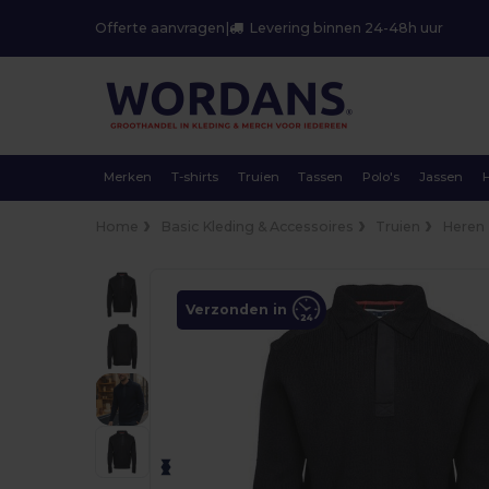
Offerte aanvragen
|
Levering binnen 24-48h uur
Merken
T-shirts
Truien
Tassen
Polo's
Jassen
Home
Basic Kleding & Accessoires
Truien
Heren
Verzonden in