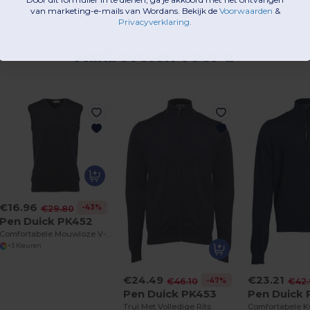
van marketing-e-mails van Wordans. Bekijk de
Voorwaarden
​
&
Privacyverklaring
.
Aanbevolen voor u
€16.96
-43%
€29.80
Pen Duick PK452
Comfortabele Mouwloze V-Hals Trui
+3 Kleuren
€24.49
€23.21
-47%
€46.10
€42
Pen Duick PK453
Pen Duick 
Trui Met Volledige Rits