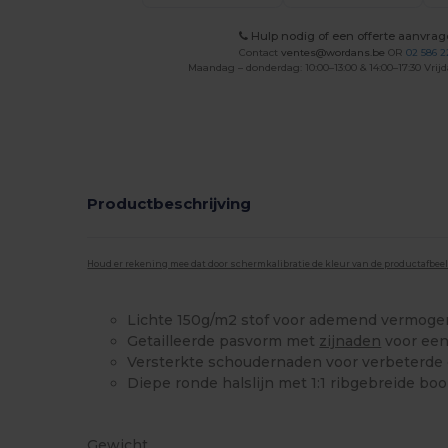
Hulp nodig of een offerte aanvra
Contact
ventes@wordans.be
OR
02 586 2
Maandag – donderdag: 10:00–13:00 & 14:00–17:30 Vrijd
Productbeschrijving
Houd er rekening mee dat door schermkalibratie de kleur van de productafbee
Lichte 150g/m2 stof voor ademend vermoge
Getailleerde pasvorm met
zijnaden
voor een
Versterkte schoudernaden voor verbeterde
Diepe ronde halslijn met 1:1 ribgebreide boo
Ruime voorraad
Gewicht