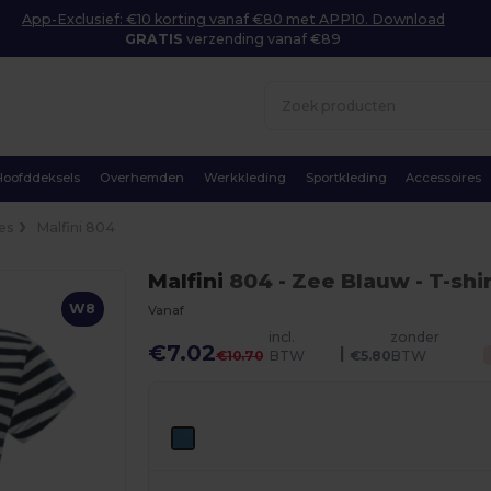
App-Exclusief: €10 korting vanaf €80 met APP10. Download
GRATIS
verzending vanaf €89
Hoofddeksels
Overhemden
Werkkleding
Sportkleding
Accessoires
es
Malfini 804
Malfini
804
- Zee Blauw
- T-shi
W8
Vanaf
incl.
zonder
€7.02
|
€10.70
BTW
€5.80
BTW