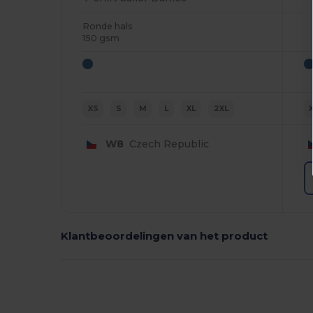
Ronde hals
150 gsm
XS
S
M
L
XL
2XL
W8
Czech Republic
Klantbeoordelingen van het product