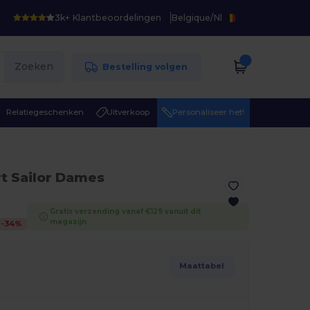
3k+ Klantbeoordelingen
Belgique
/
Nl
Zoeken
Bestelling volgen
Relatiegeschenken
Uitverkoop
Personaliseer het!
rt Sailor Dames
Gratis verzending vanaf €129 vanuit dit
magazijn
-
34
%
Maattabel