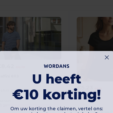
€8.42
-34%
€12.78
U heeft
alfini 803
€5.23
€10 korting!
€8.10
-shirt Zeeman Uniseks
Malfini F61
lastaan
50 gsm
Om uw korting the claimen, vertel ons:
T-shirt Viper Free