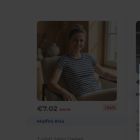
M
€7.02
-34%
€10.70
T
Malfini 804
E
1
T-shirt Sailor Dames