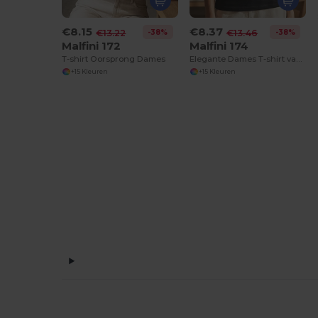
€8.15
€8.37
-38%
-38%
€13.22
€13.46
Malfini 172
Malfini 174
T-shirt Oorsprong Dames
Elegante Dames T-shirt van Biologisch Katoen
+15 Kleuren
+15 Kleuren