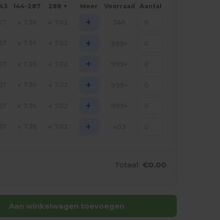
143
144-287
288 +
Meer
Voorraad
Aantal
+
07
7.36
7.02
346
€
€
+
07
7.36
7.02
999+
€
€
+
07
7.36
7.02
999+
€
€
+
07
7.36
7.02
999+
€
€
+
07
7.36
7.02
999+
€
€
+
07
7.36
7.02
403
€
€
Totaal:
€0.00
Aan winkelwagen toevoegen