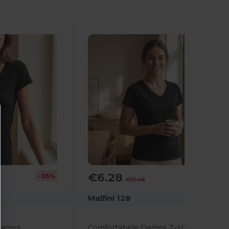
€6.28
-35%
-50%
€12.48
Malfini 128
 Dames
Comfortabele Dames T-shirt voor Sport en Vrije Tijd