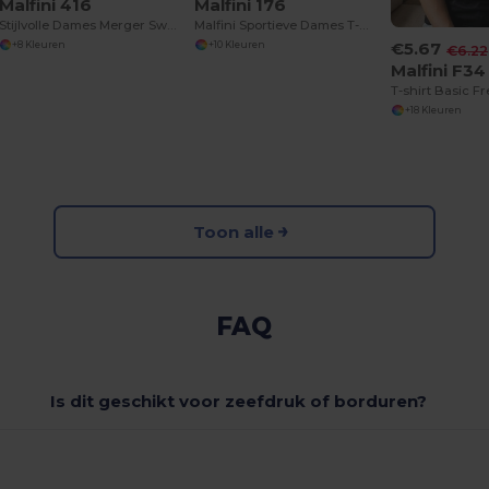
Malfini 416
Malfini 176
Stijlvolle Dames Merger Sweatshirt
Malfini Sportieve Dames T-shirt voor Activiteiten
€5.67
+8 Kleuren
+10 Kleuren
€6.22
Malfini F34
T-shirt Basic 
+18 Kleuren
Toon alle
FAQ
Is dit geschikt voor zeefdruk of borduren?