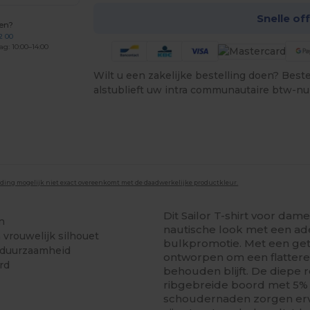
Snelle of
gen?
2 00
ag: 10:00–14:00
Wilt u een zakelijke bestelling doen? Bestel
alstublieft uw intra communautaire btw-n
lding mogelijk niet exact overeenkomt met de daadwerkelijke productkleur.
Dit Sailor T-shirt voor dame
n
nautische look met een ad
 vrouwelijk silhouet
bulkpromotie. Met een ge
 duurzaamheid
ontworpen om een flatteren
rd
behouden blijft. De diepe r
ribgebreide boord met 5
schoudernaden zorgen ervo