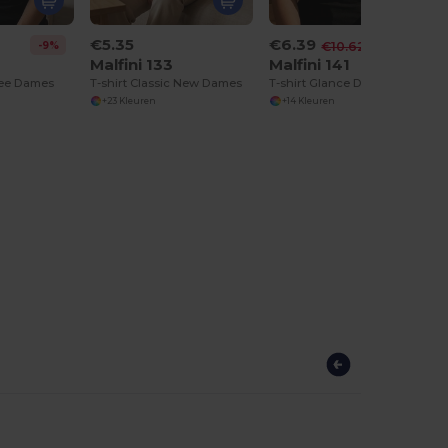
€5.35
€6.39
-9%
-40%
€10.62
Malfini 133
Malfini 141
Free Dames
T-shirt Classic New Dames
T-shirt Glance Dames
+23 Kleuren
+14 Kleuren