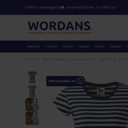
Offerte aanvragen
|
Levering binnen 24-48h uur
Merken
T-shirts
Truien
Tassen
Polo's
Jassen
Home
Basic Kleding & Accessoires
T-shirts
Dam
Verzonden in