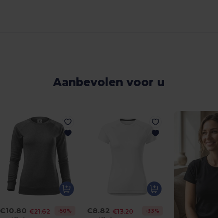
Aanbevolen voor u
€10.80
€8.82
-50%
-33%
€21.62
€13.20