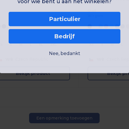
voor wie bent u aan het winkelen?
Shell
180 gsm
Particulier
Bedrijf
XS
S
M
L
XL
2XL
XS
S
M
L
Nee, bedankt
W8
Czech Republic
W8
Czech Rep
Bekijk product
Bekijk p
Een opmerking toevoegen