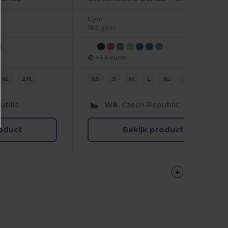
Gym
180 gsm
+6 Kleuren
XL
2XL
XS
S
M
L
XL
2XL
ublic
W8
Czech Republic
roduct
Bekijk product