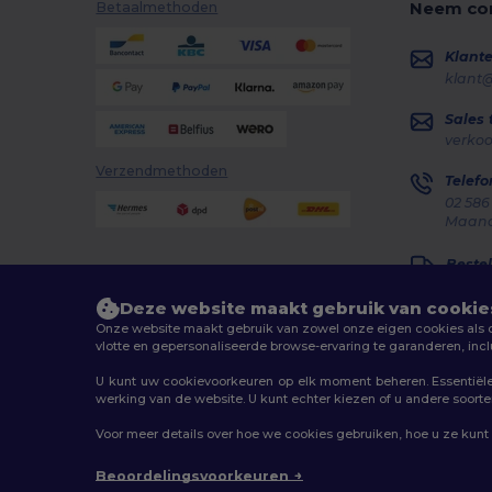
Neem con
Betaalmethoden
Klante
klant
Sales
verko
Verzendmethoden
Telefo
02 586
Maanda
Bestel
Deze website maakt gebruik van cookie
Onze website maakt gebruik van zowel onze eigen cookies als co
vlotte en gepersonaliseerde browse-ervaring te garanderen, inc
U kunt uw cookievoorkeuren op elk moment beheren. Essentiële 
2026. Alle rechten voorbehouden
werking van de website. U kunt echter kiezen of u andere soorten 
Algemene voorwaarden
|
Aanpassingsbeleid
|
Privacy
Voor meer details over hoe we cookies gebruiken, hoe u ze kunt
Beoordelingsvoorkeuren