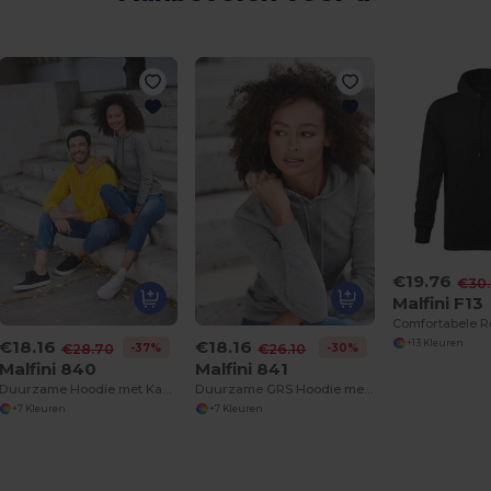
€19.76
€30
Malfini F13
€18.16
€18.16
+13 Kleuren
-37%
-30%
€28.70
€26.10
Malfini 840
Malfini 841
Duurzame Hoodie met Kangoeroezak
Duurzame GRS Hoodie met Rebranding Opties
+7 Kleuren
+7 Kleuren