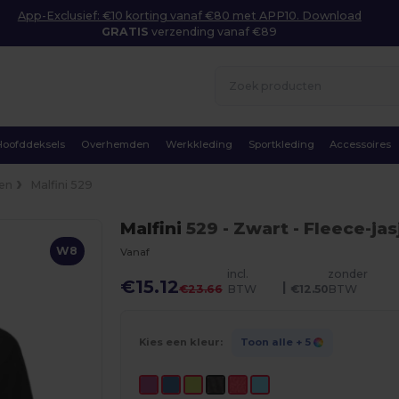
App-Exclusief: €10 korting vanaf €80 met APP10. Download
GRATIS
verzending vanaf €89
Hoofddeksels
Overhemden
Werkkleding
Sportkleding
Accessoires
ren
Malfini 529
Malfini
529
- Zwart
- Fleece-ja
W8
Vanaf
incl.
zonder
€15.12
|
€23.66
BTW
€12.50
BTW
Kies een kleur:
Toon alle
+ 5