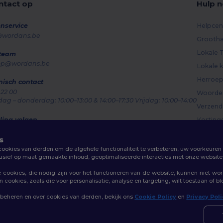
tact op
Hulp n
nservice
Helpcen
@wordans.be
Grootha
Lokale T
 team
op@wordans.be
Lokale k
Herroep
nisch contact
 22 00
Woorden
g – donderdag: 10:00–13:00 & 14:00–17:30 Vrijdag: 10:00–14:00
Verzen
ling volgen
Korting
s
okies van derden om de algehele functionaliteit te verbeteren, uw voorkeuren 
lusief op maat gemaakte inhoud, geoptimaliseerde interacties met onze website 
cookies, die nodig zijn voor het functioneren van de website, kunnen niet wo
cookies, zoals die voor personalisatie, analyse en targeting, wilt toestaan of b
beleid
|
Cookiebeleid
|
Sitemap
 beheren en over cookies van derden, bekijk ons
Cookie Policy
en
Privacy Pol
👋
Ha
Als u
conta