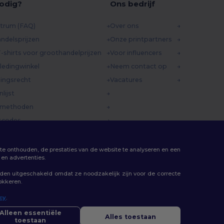
odig?
Ons bedrijf
trum (FAQ)
Over ons
ndelsprijzen
Onze printpartners
-shirts voor groothandelprijzen
Voor influencers
ledingwinkel
Neem contact op
ingsrecht
Vacatures
lijst
dmethoden
scodes
te onthouden, de prestaties van de website te analyseren en een
en advertenties.
rden uitgeschakeld omdat ze noodzakelijk zijn voor de correcte
lokkeren.
icy
.
llo
 vragen of opmerkingen heeft, kunt u op elk gewenst moment
Alleen essentiële
Alles toestaan
ct met ons opnemen. Onze chatbot staat voor u klaar.
toestaan