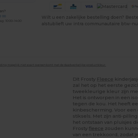
gen?
2 00
Wilt u een zakelijke bestelling doen? Bestel
ag: 10:00–14:00
alstublieft uw intra communautaire btw-n
lding mogelijk niet exact overeenkomt met de daadwerkelijke productkleur.
Dit Frosty
Fleece
kinderjasj
zal het op het eerste gezich
tweekleurige kleur zijn me
Het is ontworpen in een i
tegen de kou. Het heeft ee
kinbescherming. Voor een e
stiksels. Met zijn anti-pilli
het ontstaan van pluisjes 
Frosty
fleece
zouden kunnen
van een trekkoord, zodat j