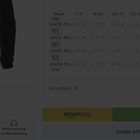
Maat
1-7
8-23
24-71
72-
158
22.36
19.73
18.41
16
cm/12
-11%
€
€
€
€
ans
122
22.36
19.73
18.41
16
cm/6
-11%
€
€
€
€
ans
134
22.36
19.73
18.41
16
cm/8
-11%
€
€
€
€
ans
146
22.36
19.73
18.41
16
cm/10
-11%
€
€
€
€
ans
Selecties:
0
je producten
Betrouwbare
Snelle of
ondersteuning