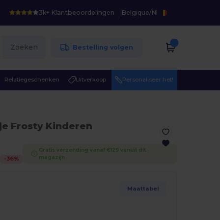
3k+ Klantbeoordelingen
Belgique
/
Nl
Zoeken
Bestelling volgen
Relatiegeschenken
Uitverkoop
Personaliseer het!
sje Frosty Kinderen
Gratis verzending vanaf €129 vanuit dit
magazijn
-
36
%
Maattabel