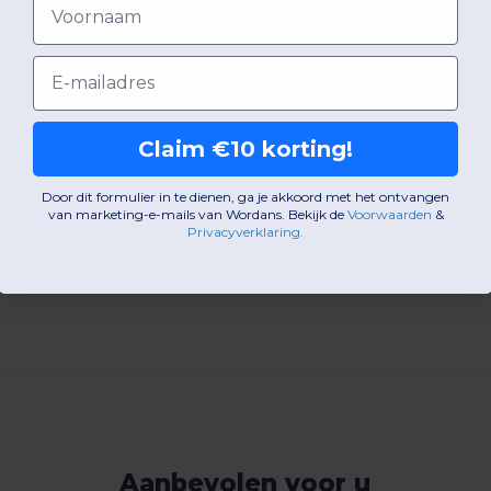
Email
48h-72h (werkdagen)
Claim €10 korting!
Door dit formulier in te dienen, ga je akkoord met het ontvangen
van marketing-e-mails van Wordans. Bekijk de
Voorwaarden
​
&
Privacyverklaring
.
Een opmerking toevoegen
Aanbevolen voor u