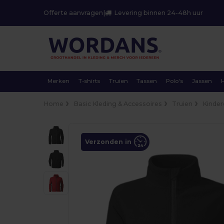
Offerte aanvragen
|
Levering binnen 24-48h uur
Merken
T-shirts
Truien
Tassen
Polo's
Jassen
Home
Basic Kleding & Accessoires
Truien
Kinde
Verzonden in