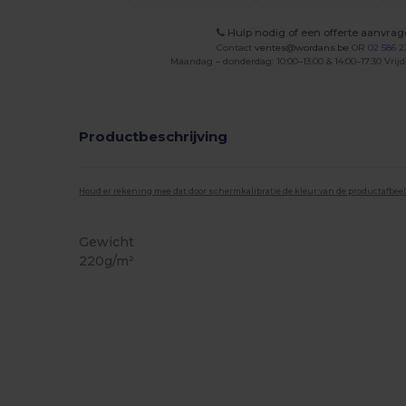
Hulp nodig of een offerte aanvra
Contact
ventes@wordans.be
OR
02 586 2
Maandag – donderdag: 10:00–13:00 & 14:00–17:30 Vrijd
Productbeschrijving
Houd er rekening mee dat door schermkalibratie de kleur van de productafbee
Gewicht
220g/m²