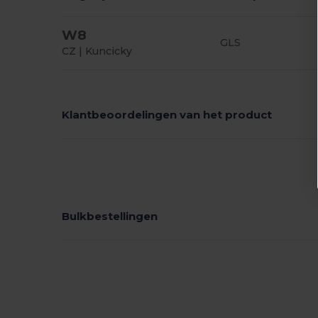
W8
GLS
CZ | Kuncicky
Klantbeoordelingen van het product
Bulkbestellingen