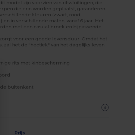
t model zijn voorzien van ritssluitingen, die
erpen die erin worden geplaatst, garanderen.
 verschillende kleuren (zwart, rood,
 en in verschillende maten, vanaf 6 jaar. Het
den met een casual broek en bijpassende
 zorgt voor een goede levensduur. Omdat het
, zal het de "hectiek" van het dagelijks leven
.
rmige rits met kinbescherming
koord
n de buitenkant
Prijs