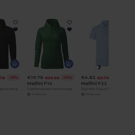
€19.76
€4.82
-36%
-34%
-51%
.78
€29.98
€9.76
Malfini F14
Malfini F22
Comfortabele Rebranding Hoodie met Kangoeroezak
Comfortabele Herensweater met Kangoeroezak en Capuchon
Stijlvolle Pique Polo voor Rebranding
+14 Kleuren
+10 Kleuren