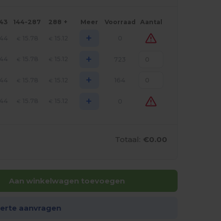
143
144-287
288 +
Meer
Voorraad
Aantal
+
.44
15.78
15.12
0
€
€
+
.44
15.78
15.12
723
€
€
+
.44
15.78
15.12
164
€
€
+
.44
15.78
15.12
0
€
€
Totaal:
€0.00
Aan winkelwagen toevoegen
ferte aanvragen