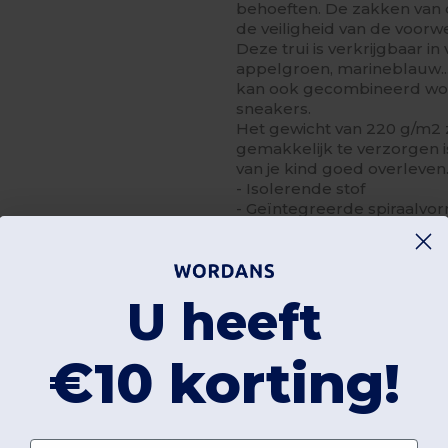
behoeften. De zakken van di
de veiligheid van de voorw
Deze trui is verkrijgbaar in
appelgroen, marineblauw...)
kan ook gecombineerd wor
sneakers.
Het gewicht van 220 g/m2
gemakkelijk te verzorgen is
van je kind goed overleven
- Isolerende stof
- Geïntegreerde spiraalvo
- Zakken met ritssluiting
- Onderste rand met trek
- Decoratieve stiksels
- Anti-pilling afwerking aa
U heeft
€10 korting!
Levertijd
Voornaam