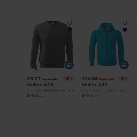
€9.27
€14.35
-61%
-51%
€24.04
€28.98
Malfini 406
Malfini 412
Trui Essential Heren/Kinderen
Trui Trendy Zipper Kinderen
+15 Kleuren
+9 Kleuren