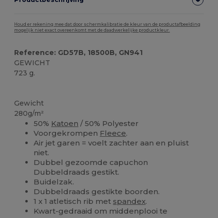
Houd er rekening mee dat door schermkalibratie de kleur van de productafbeelding
mogelijk niet exact overeenkomt met de daadwerkelijke productkleur.
Reference: GD57B, 18500B, GN941
GEWICHT
723 g.
Personaliseren
Gewicht
280g/m²
50%
Katoen
/ 50% Polyester
Voorgekrompen
Fleece
.
Air jet garen = voelt zachter aan en pluist
niet.
Dubbel gezoomde capuchon
Dubbeldraads gestikt.
Buidelzak.
Dubbeldraads gestikte boorden.
1 x 1 atletisch rib met
spandex
.
Kwart-gedraaid om middenplooi te