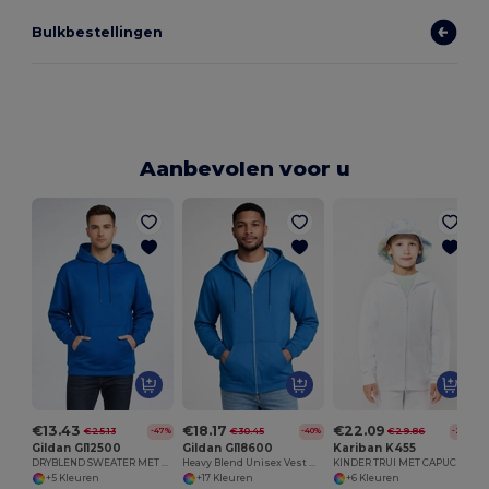
Bulkbestellingen
Aanbevolen voor u
€13.43
€18.17
€22.09
€25.13
€30.45
€29.86
-47%
-40%
-26%
Gildan GI12500
Gildan GI18600
Kariban K455
DRYBLEND SWEATER MET CAPUCHON VOOR VOLWASSENEN
Heavy Blend Unisex Vest Met Rits
KINDER TRUI MET CAPUCHON MET RITS
+5 Kleuren
+17 Kleuren
+6 Kleuren