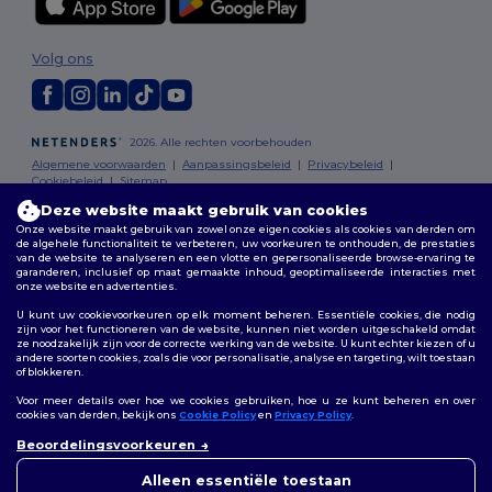
Volg ons
2026. Alle rechten voorbehouden
Algemene voorwaarden
|
Aanpassingsbeleid
|
Privacybeleid
|
Cookiebeleid
|
Sitemap
Deze website maakt gebruik van cookies
Onze website maakt gebruik van zowel onze eigen cookies als cookies van derden om
Bruxelles
|
Anvers
|
Mortsel
|
Malines
|
Lierre
|
Turnhout
|
Geel
|
de algehele functionaliteit te verbeteren, uw voorkeuren te onthouden, de prestaties
Herentals
|
Hoogstraten
|
Bruges
van de website te analyseren en een vlotte en gepersonaliseerde browse-ervaring te
garanderen, inclusief op maat gemaakte inhoud, geoptimaliseerde interacties met
onze website en advertenties.
U kunt uw cookievoorkeuren op elk moment beheren. Essentiële cookies, die nodig
zijn voor het functioneren van de website, kunnen niet worden uitgeschakeld omdat
ze noodzakelijk zijn voor de correcte werking van de website. U kunt echter kiezen of u
andere soorten cookies, zoals die voor personalisatie, analyse en targeting, wilt toestaan
of blokkeren.
Voor meer details over hoe we cookies gebruiken, hoe u ze kunt beheren en over
cookies van derden, bekijk ons
Cookie Policy
en
Privacy Policy
.
👋
Hallo
Beoordelingsvoorkeuren
Als u vragen of opmerkingen
heeft, kunt u op elk gewenst
Alleen essentiële toestaan
moment contact met ons