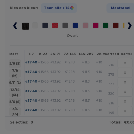
Kies een kleur:
Toon alle
+ 14
Maattabel
Zwart
1-7
8-23
24-71
72-143
144-287
288 +
Meer
Maat
Voorraad
Aantal
+
17.40
15.66
13.92
12.18
11.31
10.44
€
€
€
€
€
€
5/6 (S)
216
+
7/8
17.40
15.66
13.92
12.18
11.31
10.44
€
€
€
€
€
€
375
(M)
+
17.40
15.66
13.92
12.18
11.31
10.44
€
€
€
€
€
€
9/11 (L)
333
+
12/14
17.40
15.66
13.92
12.18
11.31
10.44
€
€
€
€
€
€
320
(XL)
+
17.40
15.66
13.92
12.18
11.31
10.44
€
€
€
€
€
€
5/6 (S)
216
+
3/4
17.40
15.66
13.92
12.18
11.31
10.44
€
€
€
€
€
€
145
(XS)
Selecties:
0
Totaal:
€0.0