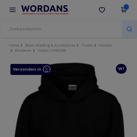
×
Wordans-app
Download app
Betere prijzen in de app!
Home
Basic Kleding & Accessoires
Truien
Hoodie
Kinderen
Gildan GI18500B
W1
Verzonden in