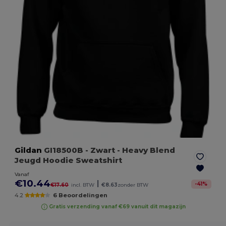
Gildan
GI18500B
- Zwart
- Heavy Blend
Jeugd Hoodie Sweatshirt
Vanaf
€10.44
|
-
41
%
€17.60
incl. BTW
€8.63
zonder BTW
4.2
6 Beoordelingen
Gratis verzending vanaf €69 vanuit dit magazijn