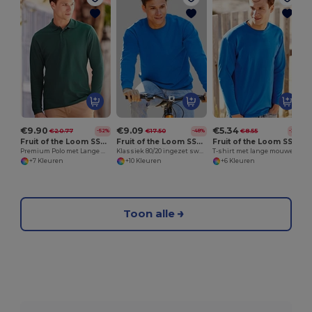
€9.90
€9.09
€5.34
€20.77
€17.50
€8.55
-52%
-48%
-38%
Fruit of the Loom SS258
Fruit of the Loom SS200
Fruit of the Loom SS032
Premium Polo met Lange Mouwen
Klassiek 80/20 ingezet sweatshirt
T-shirt met lange mouwen
+7 Kleuren
+10 Kleuren
+6 Kleuren
Toon alle