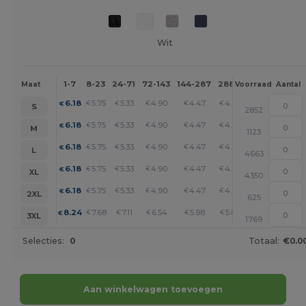
Wit
1-7
8-23
24-71
72-143
144-287
288 +
Meer
Maat
Voorraad
Aantal
+
6.18
5.75
5.33
4.90
4.47
4.26
€
€
€
€
€
€
S
2852
+
6.18
5.75
5.33
4.90
4.47
4.26
€
€
€
€
€
€
M
1123
+
6.18
5.75
5.33
4.90
4.47
4.26
€
€
€
€
€
€
L
4663
+
6.18
5.75
5.33
4.90
4.47
4.26
€
€
€
€
€
€
XL
4350
+
6.18
5.75
5.33
4.90
4.47
4.26
€
€
€
€
€
€
2XL
625
+
8.24
7.68
7.11
6.54
5.98
5.68
€
€
€
€
€
€
3XL
1769
Selecties:
0
Totaal:
€0.0
Aan winkelwagen toevoegen