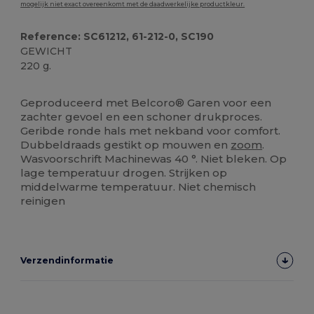
mogelijk niet exact overeenkomt met de daadwerkelijke productkleur.
Reference: SC61212, 61-212-0, SC190
GEWICHT
220 g.
Personaliseren
Ruime voorraad
Geproduceerd met Belcoro® Garen voor een
zachter gevoel en een schoner drukproces.
Geribde ronde hals met nekband voor comfort.
Dubbeldraads gestikt op mouwen en
zoom
.
Wasvoorschrift Machinewas 40 °. Niet bleken. Op
lage temperatuur drogen. Strijken op
middelwarme temperatuur. Niet chemisch
reinigen
Verzendinformatie