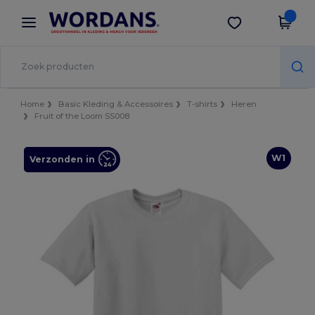
×
Wordans-app
Download app
Betere prijzen in de app!
Home
Basic Kleding & Accessoires
T-shirts
Heren
Fruit of the Loom SS008
W1
Verzonden in