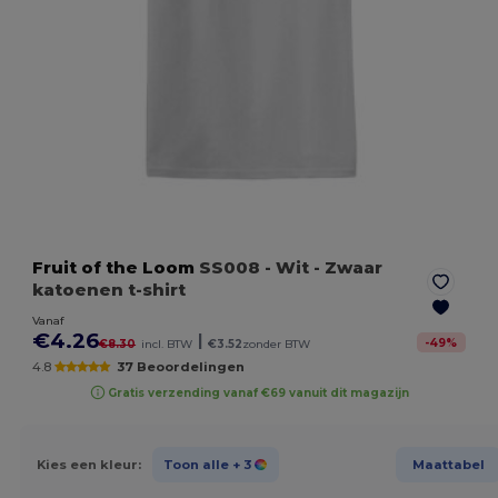
Fruit of the Loom
SS008
- Wit
- Zwaar
katoenen t-shirt
Vanaf
€4.26
|
-
49
%
€8.30
incl. BTW
€3.52
zonder BTW
4.8
37 Beoordelingen
Gratis verzending vanaf €69 vanuit dit magazijn
Kies een kleur:
Toon alle
+ 3
Maattabel