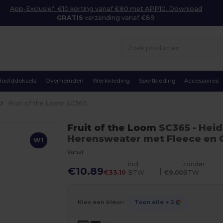
App-Exclusief: €10 korting vanaf €80 met APP10. Download
GRATIS
verzending vanaf €89
Hoofddeksels
Overhemden
Werkkleding
Sportkleding
Accessoires
Fruit of the Loom SC365
Fruit of the Loom
SC365
- Heid
Herensweater met Fleece en O
W1
Vanaf
incl.
zonder
€10.89
|
€33.10
BTW
€9.00
BTW
Kies een kleur:
Toon alle
+ 2