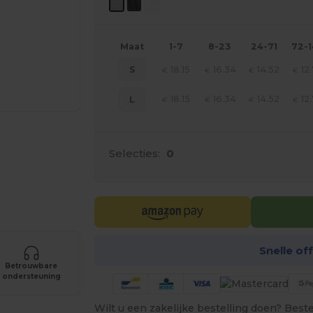
Maat
1-7
8-23
24-71
72-
18.15
16.34
14.52
12
S
€
€
€
€
18.15
16.34
14.52
12
L
€
€
€
€
Selecties:
0
je producten
Snelle of
Betrouwbare
ondersteuning
Wilt u een zakelijke bestelling doen? Bestel