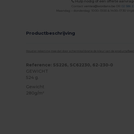
Hulp nodig of een offerte aanvra
Contact
ventes@wordans.be
OR
02 586 2
Maandag – donderdag: 10:00–13:00 & 14:00–17:30 Vrijd
Productbeschrijving
Houd er rekening mee dat door schermkalibratie de kleur van de productafbee
Reference: SS226, SC62230, 62-230-0
GEWICHT
524 g.
Gewicht
280g/m²