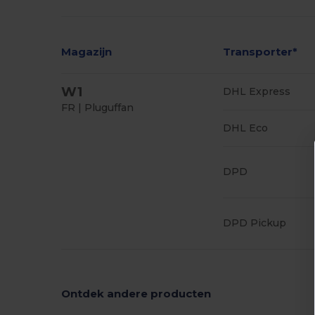
Magazijn
Transporter*
W1
DHL Express
FR | Pluguffan
DHL Eco
DPD
DPD Pickup
Ontdek andere producten
P