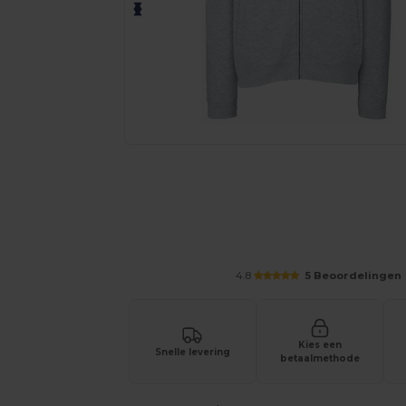
Vraag een offerte op maat aan voor 
4.8
5 Beoordelingen
Kies een
Snelle levering
betaalmethode