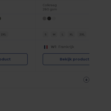
Colkraag
280 gsm
2XL
S
M
L
XL
2XL
W1
Frankrijk
roduct
Bekijk product