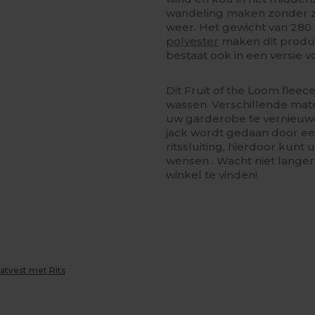
wandeling maken zonder zie
weer. Het gewicht van 280
polyester
maken dit produc
bestaat ook in een versie 
Dit Fruit of the Loom fleece
wassen. Verschillende ma
uw garderobe te vernieuw
jack wordt gedaan door een
ritssluiting, hierdoor kun
wensen . Wacht niet langer
winkel te vinden!
atvest met Rits