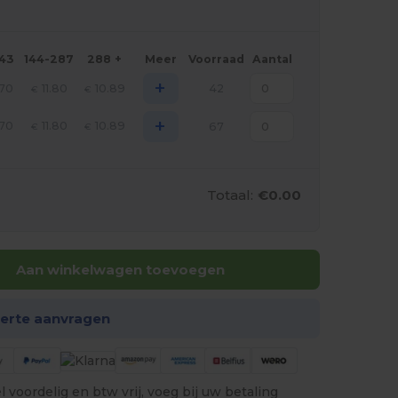
143
144-287
288 +
Meer
Voorraad
Aantal
+
.70
11.80
10.89
42
€
€
+
.70
11.80
10.89
67
€
€
Totaal:
€0.00
Aan winkelwagen toevoegen
ferte aanvragen
 voordelig en btw vrij, voeg bij uw betaling