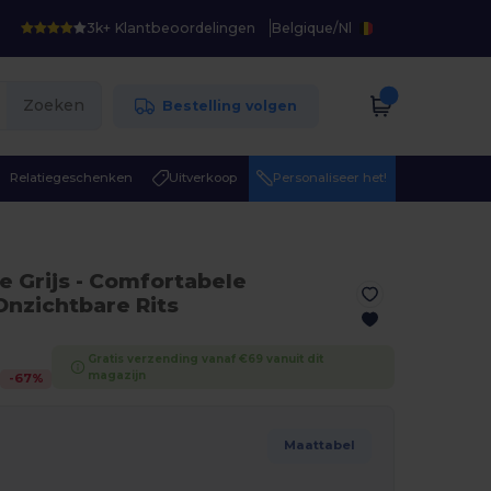
3k+ Klantbeoordelingen
Belgique
/
Nl
Zoeken
Bestelling volgen
Relatiegeschenken
Uitverkoop
Personaliseer het!
e Grijs
- Comfortabele
nzichtbare Rits
Gratis verzending vanaf €69 vanuit dit
magazijn
-
67
%
Maattabel