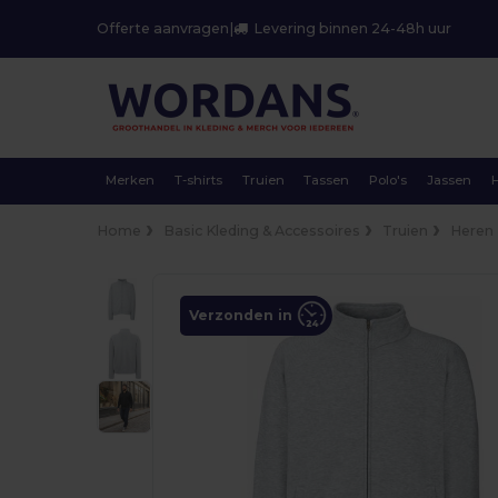
Offerte aanvragen
|
Levering binnen 24-48h uur
Merken
T-shirts
Truien
Tassen
Polo's
Jassen
Home
Basic Kleding & Accessoires
Truien
Heren
Verzonden in