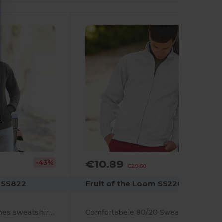
€10.89
-43%
-63%
€29.60
m SS822
Fruit of the Loom SS226
Premium 70/30 dames sweatshirt jack met capuchon
Comfortabele 80/20 Sweatshirt Jas voor Elke Dag