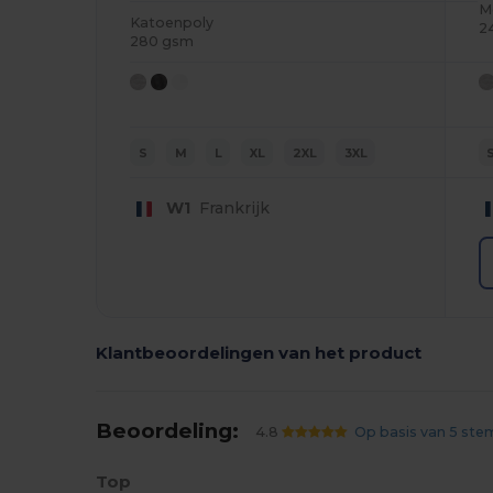
M
Katoenpoly
2
280 gsm
S
M
L
XL
2XL
3XL
W1
Frankrijk
Klantbeoordelingen van het product
Beoordeling:
4.8
Op basis van 5 st
Top