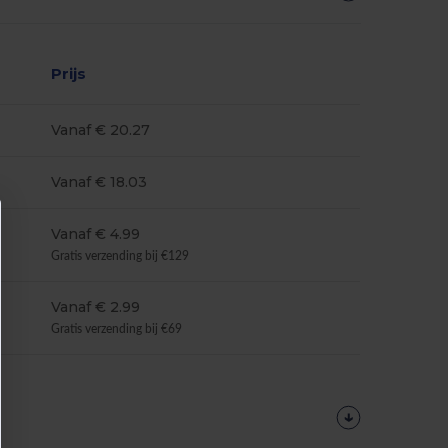
Prijs
Vanaf € 20.27
Vanaf € 18.03
Vanaf € 4.99
Gratis verzending bij €129
Vanaf € 2.99
Gratis verzending bij €69
Personaliseer
Het!