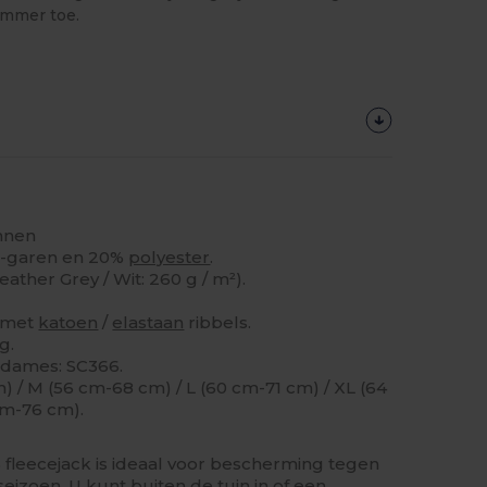
ummer toe.
annen
-garen en 20%
polyester
.
eather Grey / Wit: 260 g / m²).
met
katoen
/
elastaan
​​ribbels.
g.
 dames: SC366.
) / M (56 cm-68 cm) / L (60 cm-71 cm) / XL (64
cm-76 cm).
5 fleecejack is ideaal voor bescherming tegen
eizoen. U kunt buiten de tuin in of een