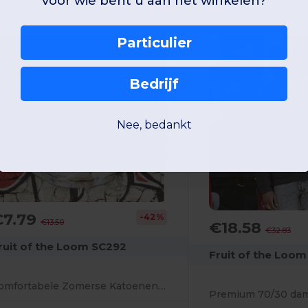
voor wie bent u aan het winkelen?
Particulier
Bedrijf
Nee, bedankt
€7.79
-42%
€13.50
€18.58
€32.83
ruit of the Loom SC292
Fruit of the Loo
Comfortabele Zomerse Katoenen Korte Broek