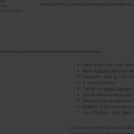
gen?
alstublieft uw intra communautaire btw-n
2 00
ag: 10:00–14:00
lding mogelijk niet exact overeenkomt met de daadwerkelijke productkleur.
Vest met rits voor M
80%
katoen
Belcoro®
Gewicht: 280 g / m² (H
2 voorzakken.
Taille en
manchetten
Onzichtbare ritssluitin
Modelreferentie voor
Maten: S (52 cm-66 cm
cm-73 cm) / XXL (68 
Dit Fruit of the Loom SC36
wind en kou in het middens