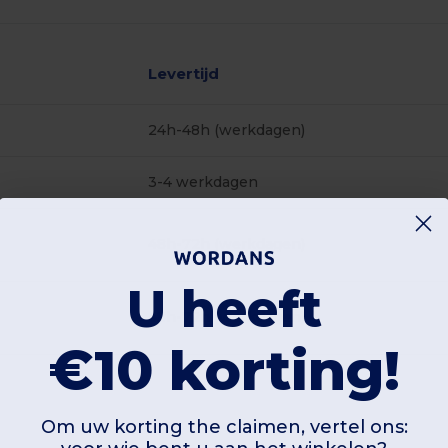
Levertijd
24h-48h (werkdagen)
3-4 werkdagen
48h-72h (werkdagen)
U heeft
48h-72h (werkdagen)
€10 korting!
ersonaliseer
Personaliseer
Om uw korting the claimen, vertel ons:
Het!
Het!