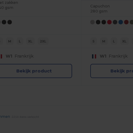
et zakken
Capuchon
40 gsm
280 gsm
S
M
L
XL
2XL
S
M
L
XL
W1
Frankrijk
W1
Frankrijk
Bekijk product
Bekijk p
emmen
2216 items verkocht