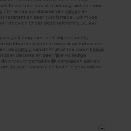
k te worden, ook al is het nog niet zo mooi
 g / m² en de combinatie van
katoen
en
t resistent en zeer comfortabel. Dit model
voor vrouwen onder deze referentie: SC366.
jack gaat lang mee, zelfs bij veelvuldig
ten en kleuren bieden u een ruime keuze om
en. De
sluiting
van dit Fruit of the Loom
fleece
 zeer discrete en zeer fijne volledige
t u dit product gemakkelijk aanpassen aan uw
 om de rest van onze collectie in onze online