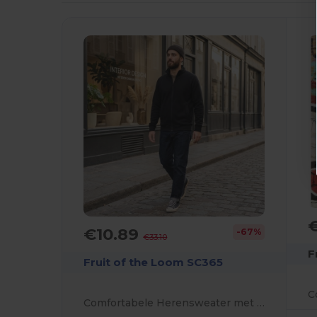
€10.89
-67%
€33.10
F
Fruit of the Loom SC365
Comfortabele Herensweater met Fleece en Onzichtbare Rits