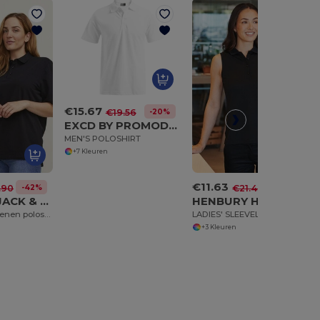
€15.67
-20%
€19.56
EXCD BY PROMODORO EX4400
MEN'S POLOSHIRT
+7 Kleuren
€11.63
-42%
-46%
.90
€21.43
PRODUKT JACK & JONES JJ7556
HENBURY HY477
Biologisch katoenen poloshirt
LADIES' SLEEVELESS COOLPLUS® POLO SHIRT
+3 Kleuren