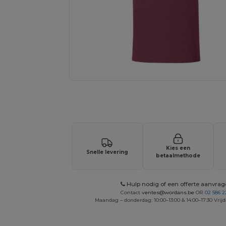
Personaliseer je product onlin
Kies een
Snelle levering
betaalmethode
Hulp nodig of een offerte aanvra
Contact
ventes@wordans.be
OR
02 586 2
Maandag – donderdag: 10:00–13:00 & 14:00–17:30 Vrijd