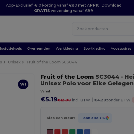
App-Exclusief: €10 korting vanaf €80 met APP10. Download
GRATIS
verzending vanaf €89
Hoofddeksels
Overhemden
Werkkleding
Sportkleding
Accessoires
's
Unisex
Fruit of the Loom SC3044
Fruit of the Loom
SC3044
- H
Unisex Polo voor Elke Gelege
W1
Vanaf
€5.19
|
€12.90
incl. BTW
€4.29
zonder BTW
Kies een kleur:
Toon alle
+ 6