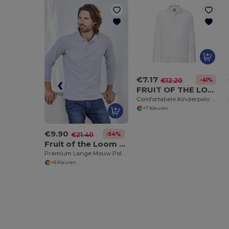
€7.17
-41%
€12.20
FRUIT OF THE LOOM SC3201
Comfortabele Kinderpolo met Lange Mouwen
+7 Kleuren
€9.90
-54%
€21.40
Fruit of the Loom SC384
Premium Lange Mouw Polo (63-310-0)
+8 Kleuren