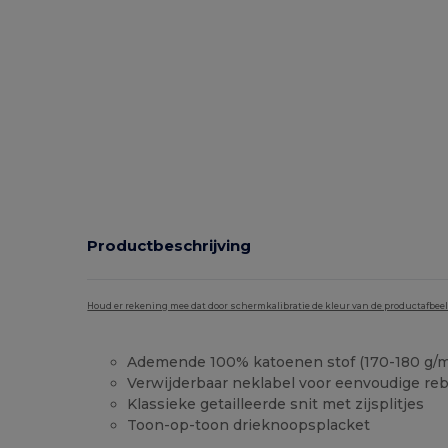
Productbeschrijving
Houd er rekening mee dat door schermkalibratie de kleur van de productafbee
Ademende 100% katoenen stof (170-180 g/m
Verwijderbaar neklabel voor eenvoudige re
Klassieke getailleerde snit met zijsplitjes
Toon-op-toon drieknoopsplacket