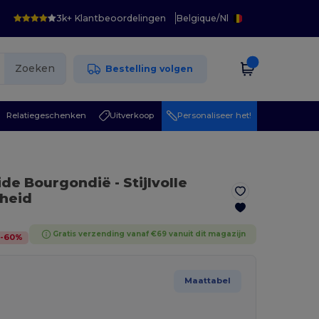
3k+ Klantbeoordelingen
Belgique
/
Nl
Zoeken
Bestelling volgen
Relatiegeschenken
Uitverkoop
Personaliseer het!
eide Bourgondië
- Stijlvolle
nheid
Gratis verzending vanaf €69 vanuit dit magazijn
-
60
%
Maattabel