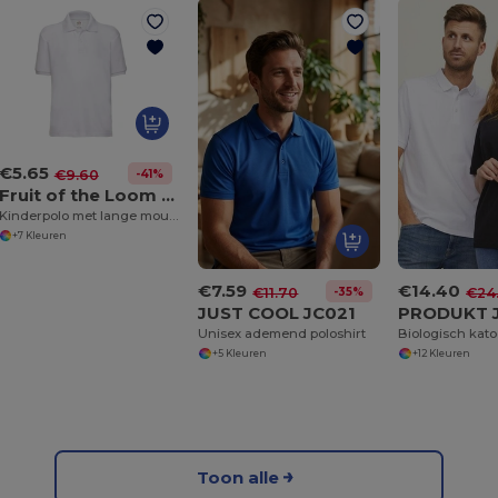
€5.65
-41%
€9.60
Fruit of the Loom SC3417
Kinderpolo met lange mouwen
+7 Kleuren
€7.59
€14.40
-35%
€11.70
€24
JUST COOL JC021
Unisex ademend poloshirt
+5 Kleuren
+12 Kleuren
Toon alle