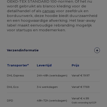
OEKO-TEX STANDARD 100-normen. Of het nu
wordt gebruikt als blanco kleding voor de
detailhandel of als
canvas
voor zeefdruk en
borduurwerk, deze hoodie biedt duurzaamheid
en een hoogwaardige afwerking. Het tear-away
label maakt eenvoudige rebranding mogelijk
voor startups en modemerken.
Verzendinformatie
Transporter*
Levertijd
Prijs
DHL Express
24h-48h (werkdagen)
Vanaf € 19.97
DHL Eco
3-4 werkdagen
Vanaf € 17.69
Vanaf € 4.99
DPD
48h-72h (werkdagen)
Gratis verzending bij €129