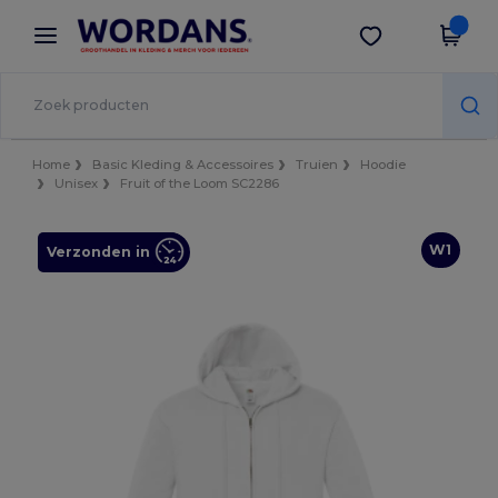
×
Wordans-app
Download app
Betere prijzen in de app!
Home
Basic Kleding & Accessoires
Truien
Hoodie
Unisex
Fruit of the Loom SC2286
W1
Verzonden in