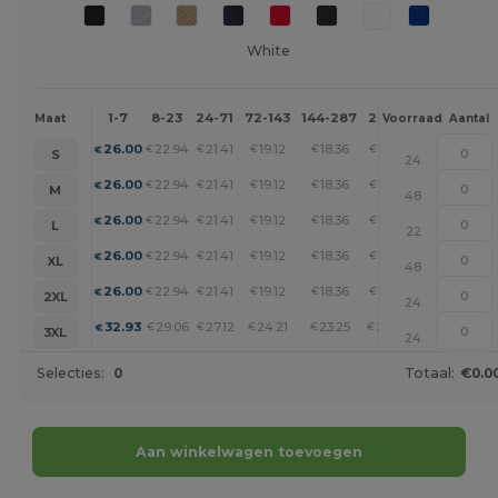
White
1-7
8-23
24-71
72-143
144-287
288 +
Meer
Maat
Voorraad
Aantal
+
26.00
22.94
21.41
19.12
18.36
17.59
€
€
€
€
€
€
S
24
+
26.00
22.94
21.41
19.12
18.36
17.59
€
€
€
€
€
€
M
48
+
26.00
22.94
21.41
19.12
18.36
17.59
€
€
€
€
€
€
L
22
+
26.00
22.94
21.41
19.12
18.36
17.59
€
€
€
€
€
€
XL
48
+
26.00
22.94
21.41
19.12
18.36
17.59
€
€
€
€
€
€
2XL
24
+
32.93
29.06
27.12
24.21
23.25
22.28
€
€
€
€
€
€
3XL
24
Selecties:
0
Totaal:
€0.0
Aan winkelwagen toevoegen