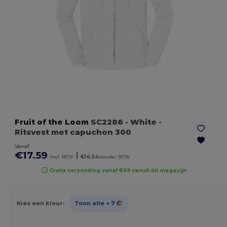
Fruit of the Loom
SC2286
- White
-
Ritsvest met capuchon 300
Vanaf
€17.59
|
incl. BTW
€14.54
zonder BTW
Gratis verzending vanaf €69 vanuit dit magazijn
Kies een kleur:
Toon alle
+ 7