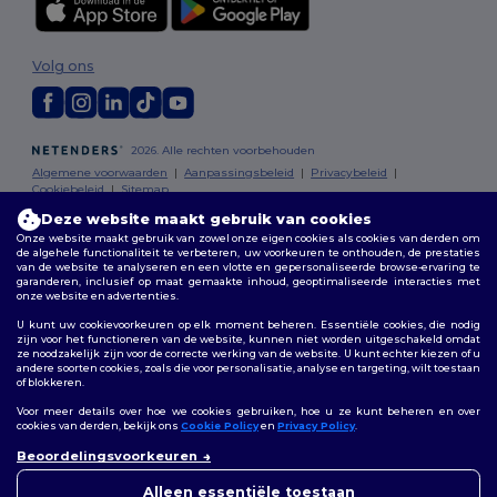
Volg ons
2026. Alle rechten voorbehouden
Algemene voorwaarden
|
Aanpassingsbeleid
|
Privacybeleid
|
Cookiebeleid
|
Sitemap
Deze website maakt gebruik van cookies
Onze website maakt gebruik van zowel onze eigen cookies als cookies van derden om
Bruxelles
|
Anvers
|
Mortsel
|
Malines
|
Lierre
|
Turnhout
|
Geel
|
de algehele functionaliteit te verbeteren, uw voorkeuren te onthouden, de prestaties
Herentals
|
Hoogstraten
|
Bruges
van de website te analyseren en een vlotte en gepersonaliseerde browse-ervaring te
garanderen, inclusief op maat gemaakte inhoud, geoptimaliseerde interacties met
onze website en advertenties.
U kunt uw cookievoorkeuren op elk moment beheren. Essentiële cookies, die nodig
zijn voor het functioneren van de website, kunnen niet worden uitgeschakeld omdat
ze noodzakelijk zijn voor de correcte werking van de website. U kunt echter kiezen of u
andere soorten cookies, zoals die voor personalisatie, analyse en targeting, wilt toestaan
of blokkeren.
Voor meer details over hoe we cookies gebruiken, hoe u ze kunt beheren en over
cookies van derden, bekijk ons
Cookie Policy
en
Privacy Policy
.
👋
Hallo
Beoordelingsvoorkeuren
Als u vragen of opmerkingen
heeft, kunt u op elk gewenst
Alleen essentiële toestaan