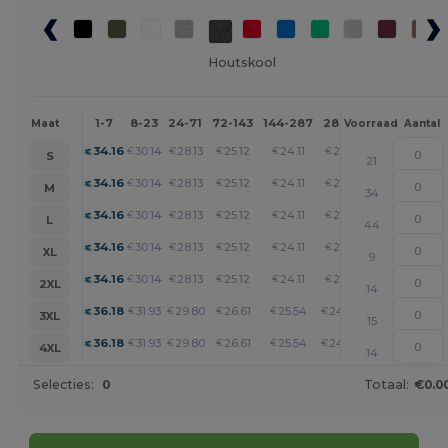
Houtskool
1-7
8-23
24-71
72-143
144-287
288 +
Meer
Maat
Voorraad
Aantal
+
34.16
30.14
28.13
25.12
24.11
23.11
€
€
€
€
€
€
S
21
+
34.16
30.14
28.13
25.12
24.11
23.11
€
€
€
€
€
€
M
34
+
34.16
30.14
28.13
25.12
24.11
23.11
€
€
€
€
€
€
L
44
+
34.16
30.14
28.13
25.12
24.11
23.11
€
€
€
€
€
€
XL
9
+
34.16
30.14
28.13
25.12
24.11
23.11
€
€
€
€
€
€
2XL
14
+
36.18
31.93
29.80
26.61
25.54
24.48
€
€
€
€
€
€
3XL
15
+
36.18
31.93
29.80
26.61
25.54
24.48
€
€
€
€
€
€
4XL
14
Selecties:
0
Totaal:
€0.0