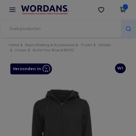
×
Wordans-app
Download app
Betere prijzen in de app!
Home
Basic Kleding & Accessoires
Truien
Hoodie
Unisex
Build Your Brand BY012
W1
Verzonden in