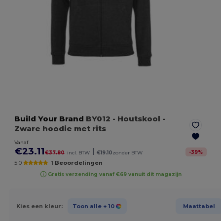
Build Your Brand
BY012
- Houtskool
-
Zware hoodie met rits
Vanaf
€23.11
|
-
39
%
€37.80
incl. BTW
€19.10
zonder BTW
5.0
1 Beoordelingen
Gratis verzending vanaf €69 vanuit dit magazijn
Kies een kleur:
Toon alle
+ 10
Maattabel