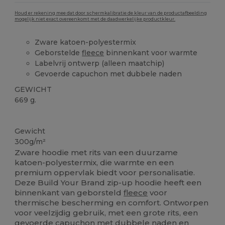
Houd er rekening mee dat door schermkalibratie de kleur van de productafbeelding
mogelijk niet exact overeenkomt met de daadwerkelijke productkleur.
Zware katoen-polyestermix
Geborstelde
fleece
binnenkant voor warmte
Labelvrij ontwerp (alleen maatchip)
Gevoerde capuchon met dubbele naden
GEWICHT
669 g.
Personaliseren
Gewicht
300g/m²
Zware hoodie met rits van een duurzame
katoen-polyestermix, die warmte en een
premium oppervlak biedt voor personalisatie.
Deze Build Your Brand zip-up hoodie heeft een
binnenkant van geborsteld
fleece
voor
thermische bescherming en comfort. Ontworpen
voor veelzijdig gebruik, met een grote rits, een
gevoerde capuchon met dubbele naden en