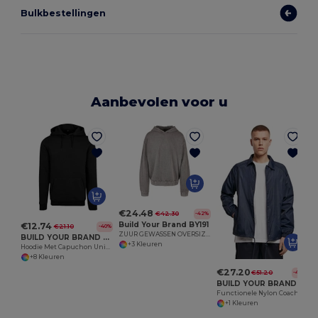
Bulkbestellingen
Aanbevolen voor u
€24.48
€42.30
-42%
Build Your Brand BY191
€12.74
€21.10
-40%
ZUUR GEWASSEN OVERSIZE HOODY
BUILD YOUR BRAND BYB001
+3 Kleuren
Hoodie Met Capuchon Unisex
+8 Kleuren
€27.20
€51.20
-47%
BUILD YOUR BRAND BY128
Functionele Nylon Coach Jas met Raglanmouwen
+1 Kleuren