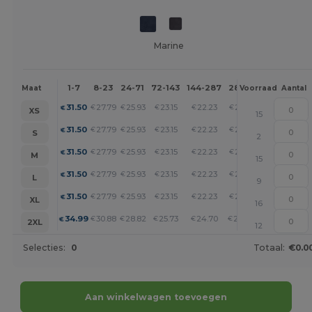
Marine
1-7
8-23
24-71
72-143
144-287
288 +
Meer
Maat
Voorraad
Aantal
+
31.50
27.79
25.93
23.15
22.23
21.30
€
€
€
€
€
€
XS
15
+
31.50
27.79
25.93
23.15
22.23
21.30
€
€
€
€
€
€
S
2
+
31.50
27.79
25.93
23.15
22.23
21.30
€
€
€
€
€
€
M
15
+
31.50
27.79
25.93
23.15
22.23
21.30
€
€
€
€
€
€
L
9
+
31.50
27.79
25.93
23.15
22.23
21.30
€
€
€
€
€
€
XL
16
+
34.99
30.88
28.82
25.73
24.70
23.67
€
€
€
€
€
€
2XL
12
Selecties:
0
Totaal:
€0.0
Aan winkelwagen toevoegen