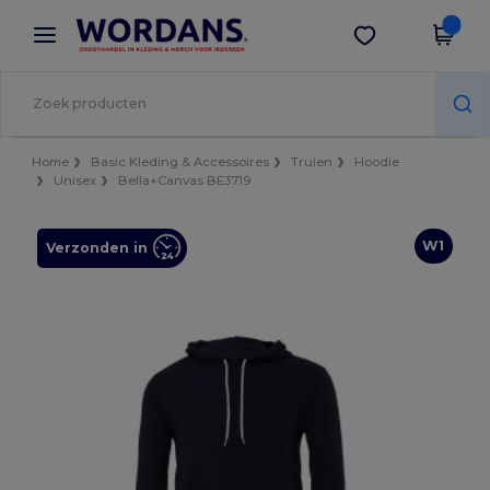
×
Wordans-app
Download app
Betere prijzen in de app!
Home
Basic Kleding & Accessoires
Truien
Hoodie
Unisex
Bella+Canvas BE3719
W1
Verzonden in