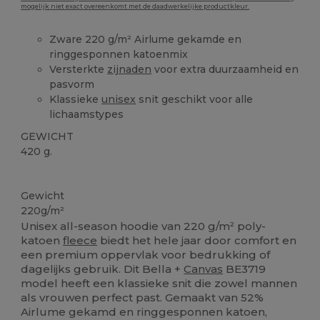
mogelijk niet exact overeenkomt met de daadwerkelijke productkleur.
Zware 220 g/m² Airlume gekamde en
ringgesponnen katoenmix
Versterkte
zijnaden
voor extra duurzaamheid en
pasvorm
Klassieke
unisex
snit geschikt voor alle
lichaamstypes
GEWICHT
420 g.
Personaliseren
Gewicht
220g/m²
Unisex all-season hoodie van 220 g/m² poly-
katoen
fleece
biedt het hele jaar door comfort en
een premium oppervlak voor bedrukking of
dagelijks gebruik. Dit Bella +
Canvas
BE3719
model heeft een klassieke snit die zowel mannen
als vrouwen perfect past. Gemaakt van 52%
Airlume gekamd en ringgesponnen katoen,