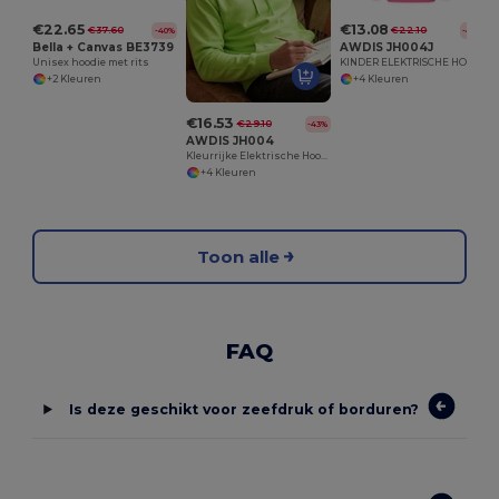
€22.65
€13.08
€37.60
€22.10
-40%
-41%
Bella + Canvas BE3739
AWDIS JH004J
Unisex hoodie met rits
KINDER ELEKTRISCHE HOODIE
+2 Kleuren
+4 Kleuren
€16.53
€29.10
-43%
AWDIS JH004
Kleurrijke Elektrische Hoodie Met Comfort
+4 Kleuren
Toon alle
FAQ
Is deze geschikt voor zeefdruk of borduren?