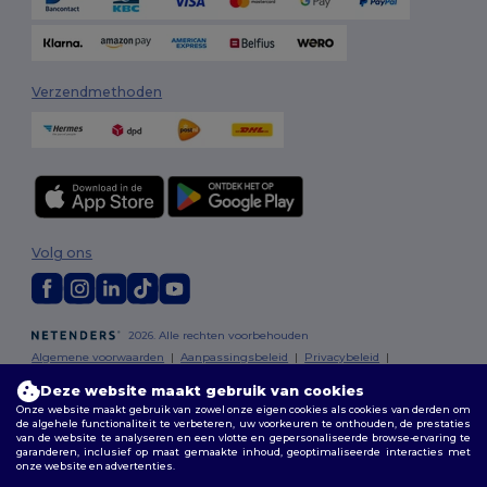
Verzendmethoden
Volg ons
2026. Alle rechten voorbehouden
Algemene voorwaarden
|
Aanpassingsbeleid
|
Privacybeleid
|
Cookiebeleid
|
Sitemap
Deze website maakt gebruik van cookies
Onze website maakt gebruik van zowel onze eigen cookies als cookies van derden om
Bruxelles
|
Anvers
|
Mortsel
|
Malines
|
Lierre
|
Turnhout
|
Geel
|
de algehele functionaliteit te verbeteren, uw voorkeuren te onthouden, de prestaties
van de website te analyseren en een vlotte en gepersonaliseerde browse-ervaring te
Herentals
|
Hoogstraten
|
Bruges
garanderen, inclusief op maat gemaakte inhoud, geoptimaliseerde interacties met
onze website en advertenties.