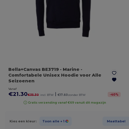
Bella+Canvas BE3719
- Marine
-
Comfortabele Unisex Hoodie voor Alle
Seizoenen
Vanaf
€21.30
|
-
40
%
€35.30
incl. BTW
€17.60
zonder BTW
Gratis verzending vanaf €69 vanuit dit magazijn
Kies een kleur:
Toon alle
+ 1
Maattabel