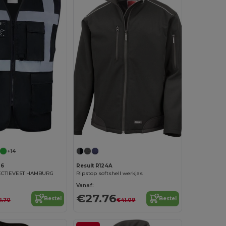
+14
26
Result R124A
ECTIEVEST HAMBURG
Ripstop softshell werkjas
Vanaf:
€27.76
Bestel
Bestel
1.70
€41.09