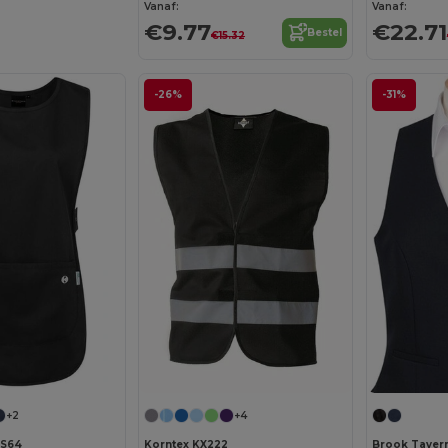
Vanaf:
Vanaf:
€9.77
€22.71
Bestel
€15.32
-26%
-31%
+2
+4
KS64
Korntex KX222
Brook Taver