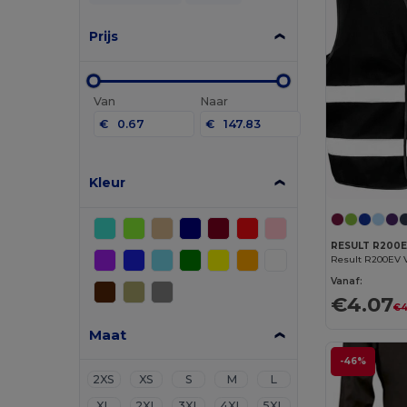
Prijs
Van
Naar
€
€
Kleur
RESULT R200
Vanaf:
€4.07
€4
Maat
-46%
2XS
XS
S
M
L
XL
2XL
3XL
4XL
5XL