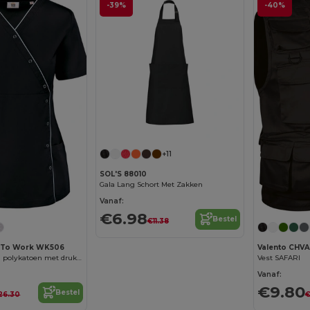
-39%
-40%
+11
SOL'S 88010
Gala Lang Schort Met Zakken
Vanaf:
€6.98
Bestel
€11.38
 To Work WK506
Valento CHV
Damesblouse in polykatoen met drukknopen
Vest SAFARI
Vanaf:
€9.80
Bestel
26.30
€