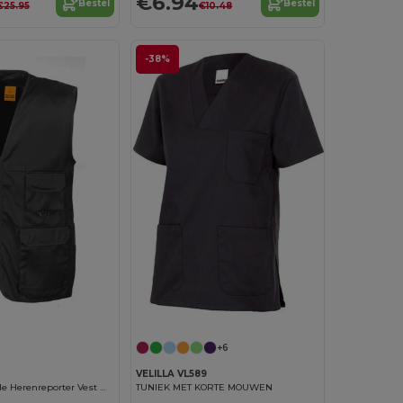
€6.94
Bestel
Bestel
€25.95
€10.48
-38%
+6
VELILLA VL589
Multifunctionele Herenreporter Vest met 8 Vakken
TUNIEK MET KORTE MOUWEN