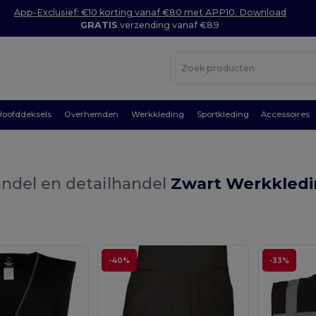
App-Exclusief: €10 korting vanaf €80 met APP10. Download
GRATIS
verzending vanaf €89
Hoofddeksels
Overhemden
Werkkleding
Sportkleding
Accessoires
ndel en detailhandel
Zwart Werkkled
-40%
-33%