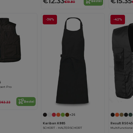
€12.33
€15.35
Bestel
€19.80
-36%
-42%
5
ert Pro
Bestel
€62.22
+26
Kariban K885
Result RS045
SCHORT - HALTERSCHORT