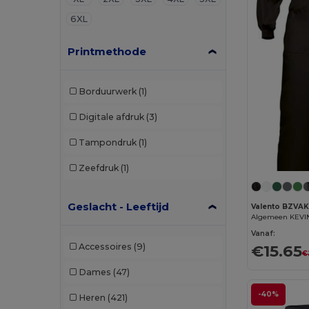
6XL
Printmethode
Borduurwerk
(1)
Digitale afdruk
(3)
Tampondruk
(1)
Zeefdruk
(1)
Geslacht - Leeftijd
Valento BZVA
Algemeen KEVI
Vanaf:
Accessoires
(9)
€15.65
€
Dames
(47)
-40%
Heren
(421)