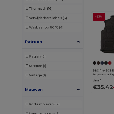
Pen Duick
(1)
Thermisch
(16)
Premier
(18)
-43%
Verwijderbare labels
(3)
PUMA
(3)
Wasbaar op 60°C
(4)
Radsow by Uneek
(8)
Regatta
(3)
Patroon
Result
(34)
Raglan
(3)
Result Work-Guard
(2)
Strepen
(1)
RFX™
(1)
B&C Pro BC83
Bodywarmer Exp
Vintage
(1)
Rimeck
(11)
Vanaf:
€35.42
Roly
(19)
Mouwen
Roly WRK
(9)
Korte mouwen
(12)
Russell
(3)
Lange mouwen
(5)