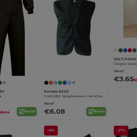
SOL'S 04094
Glasgow Katoe
Vanaf:
€3.65
€
+6
+5
KEV
Korntex KX221
N
CHASUBLE Veiligheidsvest met Klitteband
Vanaf:
€6.08
Bestel
Bestel
29.04
-41%
-27%