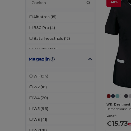
-40%
Albatros
(15)
B&C Pro
(4)
Bata Industrials
(12)
Beechfield
(1)
Magazijn
Brook Taverner
(13)
Build Your Brand
(1)
W1
(194)
Carhartt
(1)
W2
(16)
Cherokee
(1)
W4
(20)
Clubclass
(20)
WK. Designed
W5
(96)
Dickies
(1)
Vanaf:
W8
(41)
€15.73
€
Dickies Medical
(2)
W21
(8)