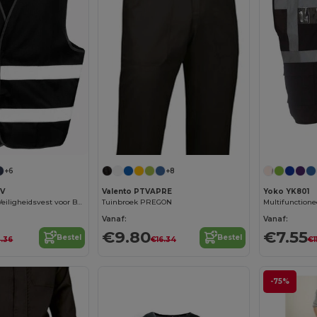
+6
+8
EV
Valento PTVAPRE
Yoko YK801
Result R200EV Veiligheidsvest voor Bouwplaats
Tuinbroek PREGON
Vanaf:
Vanaf:
€9.80
€7.55
Bestel
Bestel
.36
€16.34
€1
-75%