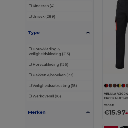
Kinderen
(4)
Unisex
(289)
Type
Bouwkleding &
veiligheidskleding
(213)
Horecakleding
(156)
Pakken & broeken
(73)
Veiligheidsuitrusting
(18)
VELILLA V300
Werkoverall
(16)
BROEK MULTI-P
Vanaf:
€15.97
Merken
€