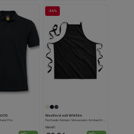
-34%
UC10
Westford mill WM364
heid Pro
Fairtrade Katoen Volwassen Ambacht Schort
Vanaf: