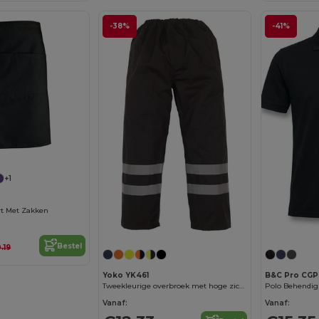
-38%
-41%
+1
rt Met Zakken
Bestel
.19
Yoko YK461
B&C Pro CGP
Tweekleurige overbroek met hoge zichtbaarheid
Polo Behendig
Vanaf:
Vanaf: