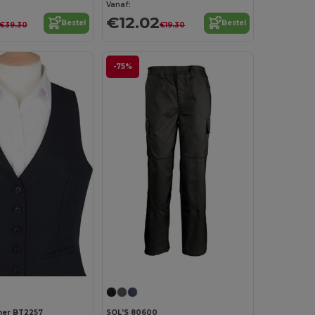
Vanaf:
€12.02
Bestel
Bestel
€39.30
€19.30
-75%
ner BT2257
SOL'S 80600