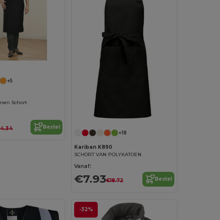
+5
nen Schort
Bestel
14.34
+18
Kariban K890
SCHORT VAN POLYKATOEN
Vanaf:
€7.93
Bestel
€18.72
-32%