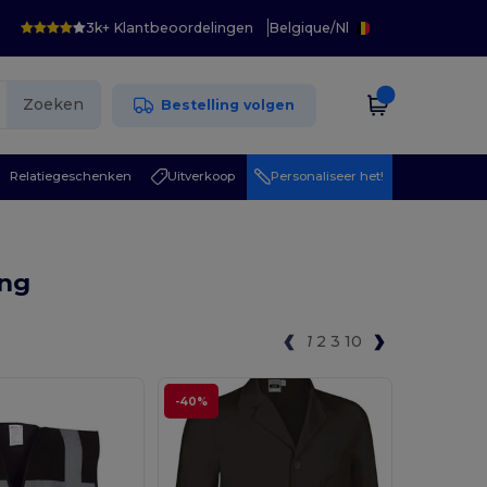
3k+ Klantbeoordelingen
Belgique
/
Nl
Zoeken
Bestelling volgen
Relatiegeschenken
Uitverkoop
Personaliseer het!
ing
1
2
3
10
-40%