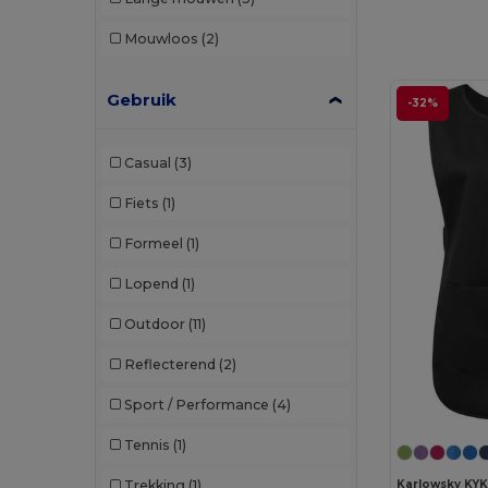
SOL'S
(5)
Mouwloos
(2)
Stamina
(1)
TH Clothes
(3)
Gebruik
-32%
U-Power
(9)
Casual
(3)
Valento
(85)
Fiets
(1)
Velilla
(31)
Formeel
(1)
Westford mill
(1)
Lopend
(1)
WK. Designed To Work
(22)
Outdoor
(11)
Yoko
(20)
Reflecterend
(2)
Sport / Performance
(4)
Tennis
(1)
Karlowsky KY
Trekking
(1)