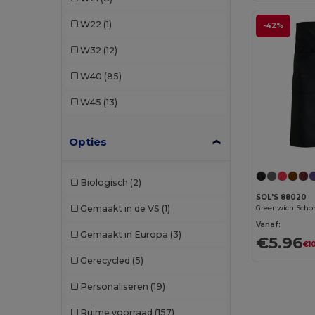
Egotier
(1)
W22
(1)
-42%
EgotierPro
(2)
W32
(12)
GiftRetail
(1)
W40
(85)
Herock
(26)
W45
(13)
JSP
(2)
Opties
Kariban
(23)
Kariban Premium
(4)
Biologisch
(2)
Karlowsky
(28)
SOL'S 88020
Greenwich Scho
Gemaakt in de VS
(1)
Korntex
(7)
Vanaf:
Gemaakt in Europa
(3)
€5.96
€10
Neoblu
(11)
Gerecycled
(5)
NewGen
(9)
Personaliseren
(19)
Paredes
(12)
Ruime voorraad
(157)