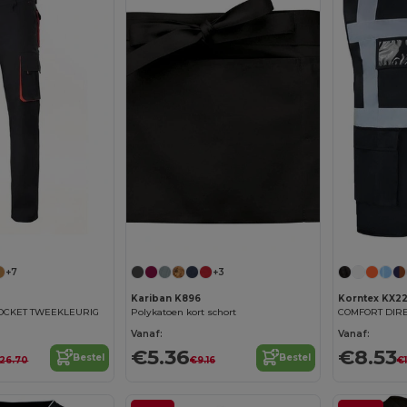
+7
+3
4
Kariban K896
Korntex KX2
OCKET TWEEKLEURIG
Polykatoen kort schort
COMFORT DIR
Vanaf:
Vanaf:
€5.36
€8.53
Bestel
Bestel
26.70
€9.16
€1