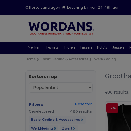
Offerte aanvragen
|
Levering binnen 24-48h uur
Merken
T-shirts
Truien
Tassen
Polo's
Jassen
Home
Basic Kleding & Accessoires
Werkkleding
Grootha
Sorteren op
486 results.
Filters
Resetten
-7%
Geselecteerd
486 results.
Basic Kleding & Accessoires
Werkkleding
Zwart