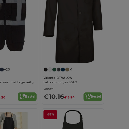
+20
+1
Valento BTVALOA
Multifunctioneel vest met hoge veiligheid
Laboratoriumjas LOAD
Vanaf:
€10.16
Bestel
Bestel
1.20
€16.94
-58%