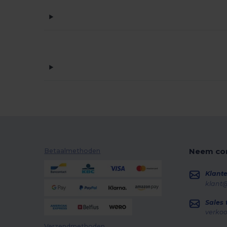
Neem con
Betaalmethoden
Klante
klant
Sales
verko
Verzendmethoden