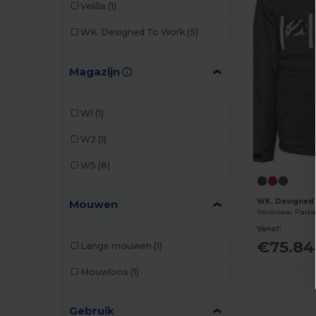
Velilla
(1)
WK. Designed To Work
(5)
Magazijn
W1
(1)
W2
(1)
W5
(8)
WK. Designed
Mouwen
Vanaf:
€75.84
Lange mouwen
(1)
Mouwloos
(1)
Gebruik