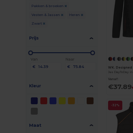
Pakken & broeken
Vesten & Jassen
Heren
Zwart
Prijs
Van
Naar
€
€
WK. Designed
Jas DayToDay in
Vanaf:
€37.89
Kleur
-32%
Maat