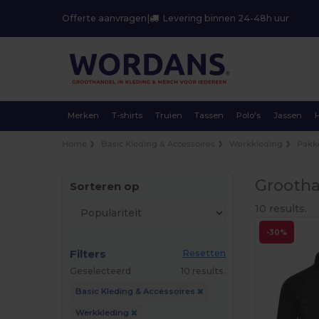
Offerte aanvragen
|
Levering binnen 24-48h uur
Merken
T-shirts
Truien
Tassen
Polo's
Jassen
Home
Basic Kleding & Accessoires
Werkkleding
Pakk
Grootha
Sorteren op
10 results.
-30%
Filters
Resetten
Geselecteerd
10 results.
Basic Kleding & Accessoires
Werkkleding