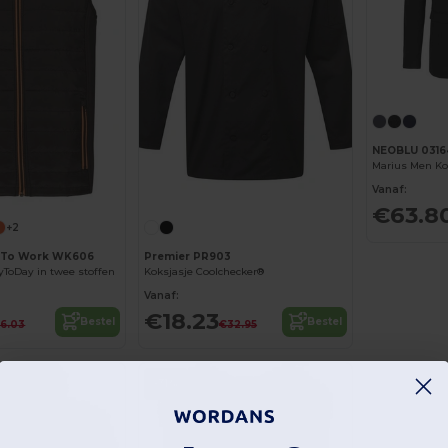
NEOBLU 0316
Marius Men Ko
Vanaf:
€63.8
+2
 To Work WK606
Premier PR903
ToDay in twee stoffen
Koksjasje Coolchecker®
Vanaf:
€18.23
Bestel
Bestel
6.03
€32.95
-31%