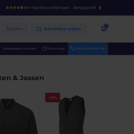
3k+ Klantbeoordelingen
Belgique
/
Nl
Zoeken
Bestelling volgen
Relatiegeschenken
Uitverkoop
Personaliseer het!
ten & Jassen
-40%