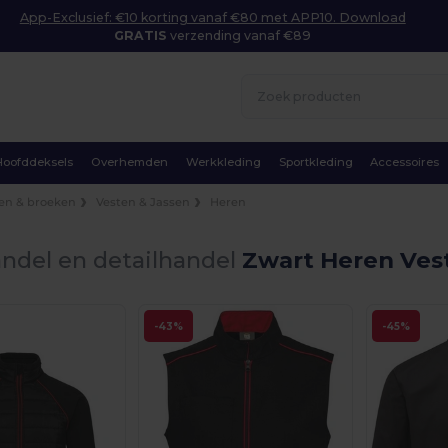
App-Exclusief: €10 korting vanaf €80 met APP10. Download
GRATIS
verzending vanaf €89
Hoofddeksels
Overhemden
Werkkleding
Sportkleding
Accessoires
en & broeken
Vesten & Jassen
Heren
ndel en detailhandel
Zwart Heren Ves
-43%
-45%