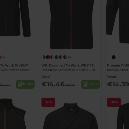
+2
+4
 To Work WK6147
WK. Designed To Work WK6148
Premier PR9
 twee stoffen unisex
Dagelijkse Comfortabele Heren Gilet
Vanaf:
Vanaf:
€14.46
€14.3
Bestel
Bestel
€54.40
€25.56
-45%
-35%