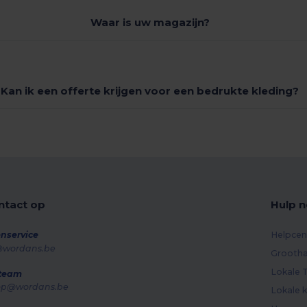
Waar is uw magazijn?
Kan ik een offerte krijgen voor een bedrukte kleding?
tact op
Hulp n
nservice
Helpcen
@wordans.be
Grootha
Lokale T
 team
op@wordans.be
Lokale k