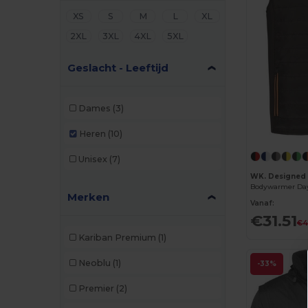
XS
S
M
L
XL
2XL
3XL
4XL
5XL
Geslacht - Leeftijd
Dames
(3)
Heren
(10)
Unisex
(7)
WK. Designed
Bodywarmer Day
Merken
Vanaf:
€31.51
€4
Kariban Premium
(1)
Neoblu
(1)
-33%
Premier
(2)