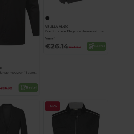
VELILLA VL410
Comfortabele Elegante Herenvest met Praktische Zakken
Vanaf:
€26.14
Bestel
€43.70
01
Koksjasje met lange mouwen “Essential”
9
Bestel
€26.32
-43%