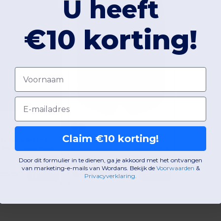
U heeft
€10 korting!
Voornaam
Email
Claim €10 korting!
 To Work WK6106
Kariban Premium PK540
Workwear Parka Met Afritsbare Mouwen
Stijlvolle Herengilet met Verstelbare Rugband
Door dit formulier in te dienen, ga je akkoord met het ontvangen
Vanaf:
van marketing-e-mails van Wordans. Bekijk de
Voorwaarden
​
&
€49.59
Bestel
Bestel
€112.73
€71.44
Privacyverklaring
.