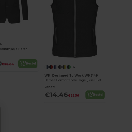
4
stuumjasje Heren
0
Bestel
€98.04
+4
WK. Designed To Work WK6149
Dames Comfortabele Dagelijkse Gilet
Vanaf:
€14.46
Bestel
€25.56