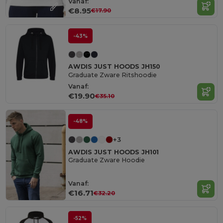
Vanaf:
€8.95
€17.90
-43%
AWDIS JUST HOODS JH150
Graduate Zware Ritshoodie
Vanaf:
€19.90
€35.10
-48%
+3
AWDIS JUST HOODS JH101
Graduate Zware Hoodie
Vanaf:
€16.71
€32.20
-52%