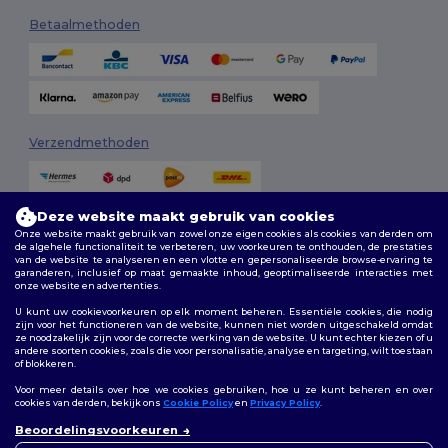
Betaalmethoden
Verzendmethoden
Deze website maakt gebruik van cookies
Onze website maakt gebruik van zowel onze eigen cookies als cookies van derden om
de algehele functionaliteit te verbeteren, uw voorkeuren te onthouden, de prestaties
van de website te analyseren en een vlotte en gepersonaliseerde browse-ervaring te
garanderen, inclusief op maat gemaakte inhoud, geoptimaliseerde interacties met
onze website en advertenties.
Volg ons
U kunt uw cookievoorkeuren op elk moment beheren. Essentiële cookies, die nodig
zijn voor het functioneren van de website, kunnen niet worden uitgeschakeld omdat
ze noodzakelijk zijn voor de correcte werking van de website. U kunt echter kiezen of u
andere soorten cookies, zoals die voor personalisatie, analyse en targeting, wilt toestaan
of blokkeren.
2026. Alle rechten voorbehouden
Algemene voorwaarden
|
Aanpassingsbeleid
|
Privacybeleid
|
Voor meer details over hoe we cookies gebruiken, hoe u ze kunt beheren en over
Cookiebeleid
|
Sitemap
cookies van derden, bekijk ons
Cookie Policy
en
Privacy Policy
.
👋
Hallo
Beoordelingsvoorkeuren
Als u vragen of opmerkingen
Bruxelles
|
Anvers
|
Mortsel
|
Malines
|
Lierre
|
Turnhout
|
Geel
|