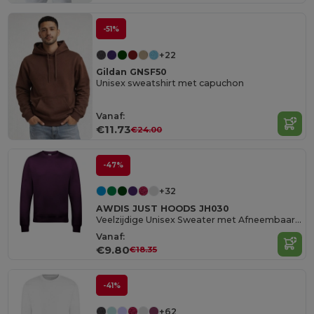
-51%
+22
Gildan GNSF50
Unisex sweatshirt met capuchon
Vanaf:
€11.73
€24.00
-47%
+32
AWDIS JUST HOODS JH030
Veelzijdige Unisex Sweater met Afneembaar Label
Vanaf:
€9.80
€18.35
-41%
+62