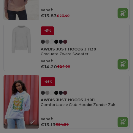
Vanaf:
€13.83
€23.40
-41%
AWDIS JUST HOODS JH130
Graduate Zware Sweater
Vanaf:
€14.20
€24.00
-46%
AWDIS JUST HOODS JH011
Comfortabele Club Hoodie Zonder Zak
Vanaf:
€13.13
€24.20