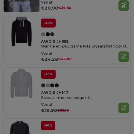
Vanaf:
€20.90
€36.80
-48%
AWDIS JH052
Warme en Duurzame Rits Sweatshirt voor Unisex
Vanaf:
€24.28
€46.80
-43%
AWDIS JH147
Sweater met volledige rits
Vanaf:
€19.90
€35.10
-50%