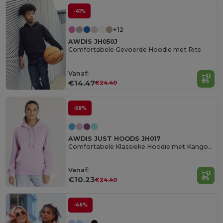
-41%
+12
AWDIS JH050J
Comfortabele Gevoerde Hoodie met Rits
Vanaf:
€14.47
€24.40
-58%
AWDIS JUST HOODS JH017
Comfortabele Klassieke Hoodie met Kangoeroezak
Vanaf:
€10.23
€24.40
-46%