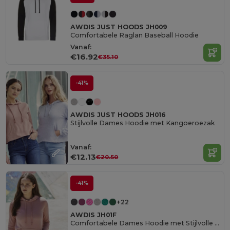
AWDIS JUST HOODS JH009
Comfortabele Raglan Baseball Hoodie
Vanaf:
€16.92
€35.10
-41%
AWDIS JUST HOODS JH016
Stijlvolle Dames Hoodie met Kangoeroezak
Vanaf:
€12.13
€20.50
-41%
+22
AWDIS JH01F
Comfortabele Dames Hoodie met Stijlvolle Details