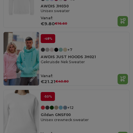
AWDIS JH030
Unisex sweater
Vanaf:
€9.80
€16.60
-48%
+7
AWDIS JUST HOODS JH021
Gekruisde Nek Sweater
Vanaf:
€21.21
€40.80
-50%
+12
Gildan GNSF00
Unisex crewneck sweater