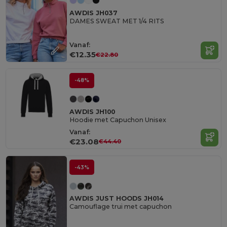
AWDIS JH037
DAMES SWEAT MET 1/4 RITS
Vanaf:
€12.35
€22.80
-48%
AWDIS JH100
Hoodie met Capuchon Unisex
Vanaf:
€23.08
€44.40
-43%
AWDIS JUST HOODS JH014
Camouflage trui met capuchon