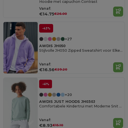
Hoodie met capuchon Contrast
Vanaf:
€14.75
€26.00
-43%
+27
AWDIS JH050
Stijlvolle JH050 Zipped Sweatshirt voor Elke Gelegenheid
Vanaf:
€16.56
€29.20
-41%
+20
AWDIS JUST HOODS JH030J
Comfortabele Kindertrui met Moderne Snit en Fleece
Vanaf:
€8.93
€15.10