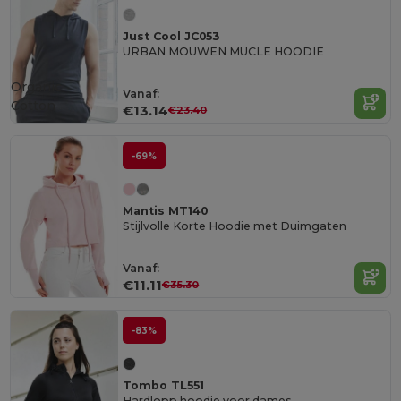
Just Cool JC053
URBAN MOUWEN MUCLE HOODIE
Organic
Vanaf:
Cotton
€13.14
€23.40
-69%
Mantis MT140
Stijlvolle Korte Hoodie met Duimgaten
Vanaf:
€11.11
€35.30
-83%
Tombo TL551
Hardlopp hoodie voor dames