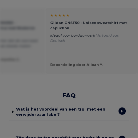
★ ★ ★ ★ ★
H030J -
Gildan GNSF50 - Unisex sweatshirt met
rtrui met Moderne
capuchon
ideaal voor borduurwerk
Vertaald van
ammer dat de voorraad
Deutsch
 we steeds maten
amantha C.
Beoordeling door Alican Y.
FAQ
Wat is het voordeel van een trui met een
verwijderbaar label?
Zijn deze truien geschikt voor bedrukking en