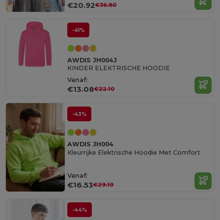
€20.92
€36.80
-41%
AWDIS JH004J
KINDER ELEKTRISCHE HOODIE
Vanaf:
€13.08
€22.10
-43%
AWDIS JH004
Kleurrijke Elektrische Hoodie Met Comfort
Vanaf:
€16.53
€29.10
-44%