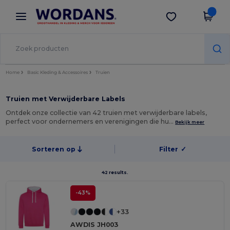
×
Wordans-app
Download app
Betere prijzen in de app!
Home
Basic Kleding & Accessoires
Truien
Truien met Verwijderbare Labels
Ontdek onze collectie van 42 truien met verwijderbare labels,
perfect voor ondernemers en verenigingen die hu…
Bekijk meer
Sorteren op
Filter
✓
42 results.
-43%
+33
AWDIS JH003