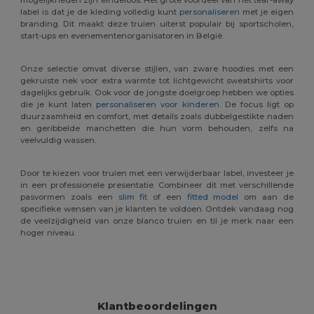
mogelijkheden zijn eindeloos. Het grote voordeel van het tear-away
label is dat je de kleding volledig kunt
personaliseren
met je eigen
branding. Dit maakt deze truien uiterst populair bij sportscholen,
start-ups en evenementenorganisatoren in België.
Onze selectie omvat diverse stijlen, van zware hoodies met een
gekruiste nek voor extra warmte tot lichtgewicht sweatshirts voor
dagelijks gebruik. Ook voor de jongste doelgroep hebben we opties
die je kunt laten
personaliseren voor kinderen
. De focus ligt op
duurzaamheid en comfort, met details zoals dubbelgestikte naden
en geribbelde manchetten die hun vorm behouden, zelfs na
veelvuldig wassen.
Door te kiezen voor truien met een verwijderbaar label, investeer je
in een professionele presentatie. Combineer dit met verschillende
pasvormen zoals een
slim fit
of een
fitted model
om aan de
specifieke wensen van je klanten te voldoen. Ontdek vandaag nog
de veelzijdigheid van onze blanco truien en til je merk naar een
hoger niveau.
Klantbeoordelingen