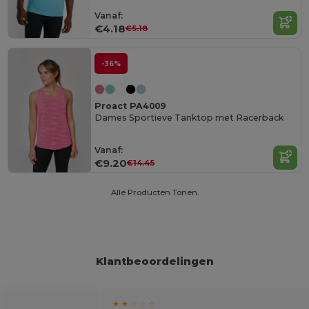
Vanaf:
€4.18
€5.18
-36%
Proact PA4009
Dames Sportieve Tanktop met Racerback
Vanaf:
€9.20
€14.45
Alle Producten Tonen.
Klantbeoordelingen
★ ★ ☆ ☆ ☆