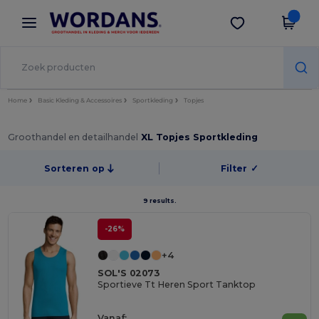
×
Wordans-app
Download app
Betere prijzen in de app!
Home
Basic Kleding & Accessoires
Sportkleding
Topjes
Groothandel en detailhandel
XL Topjes Sportkleding
Sorteren op
Filter
✓
9 results.
-26%
+4
SOL'S 02073
Sportieve Tt Heren Sport Tanktop
Vanaf: