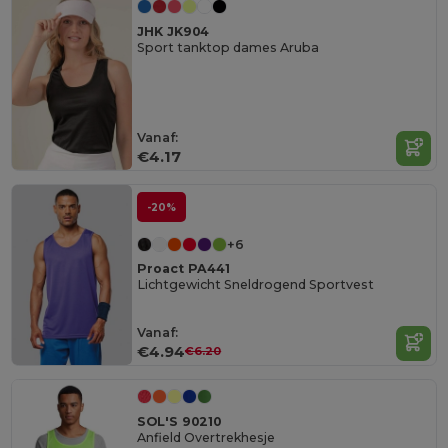
JHK JK904
Sport tanktop dames Aruba
Vanaf:
€4.17
-20%
+6
Proact PA441
Lichtgewicht Sneldrogend Sportvest
Vanaf:
€4.94
€6.20
SOL'S 90210
Anfield Overtrekhesje