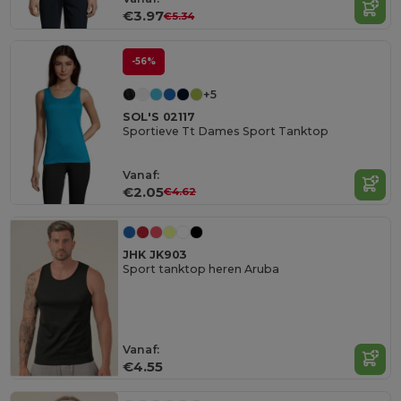
€3.97
€5.34
-56%
+5
SOL'S 02117
Sportieve Tt Dames Sport Tanktop
Vanaf:
€2.05
€4.62
JHK JK903
Sport tanktop heren Aruba
Vanaf:
€4.55