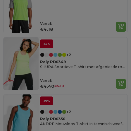
Vanaf:
€4.18
-14%
+2
Roly PD0349
SHURA Sportieve T-shirt met afgebiesde ronde kraag en achterarmnaden
Vanaf:
€4.40
€5.10
-19%
+2
Roly PD0350
ANDRE Mouwloos T-shirt in technisch weefsel