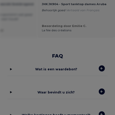
tgewicht Sneldrogend
JHK JK904 - Sport tanktop dames Aruba
Behoorlijk goed
Vertaald van Français
a sportshirt wat goed
 vast houdt!
Beoordeling door Emilie C.
ul
La fée des créations
FAQ
Wat is een waardebon?
Waar bevindt u zich?