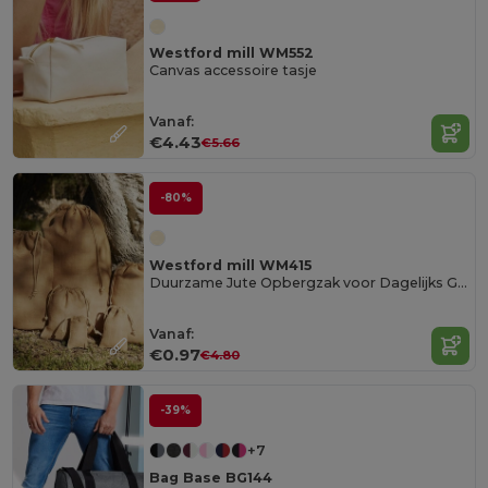
Westford mill WM552
Canvas accessoire tasje
Vanaf:
€4.43
€5.66
-80%
Westford mill WM415
Duurzame Jute Opbergzak voor Dagelijks Gebruik
Vanaf:
€0.97
€4.80
-39%
+7
Bag Base BG144