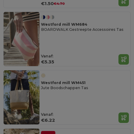
€1.50
€4.70
Westford mill WM684
BOARDWALK Gestreepte Accessoires Tas
Vanaf:
€5.35
Westford mill WM451
Jute Boodschappen Tas
Organic
Vanaf:
Cotton
€6.22