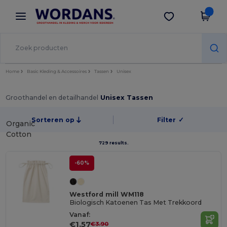
×
Wordans-app
Download app
Betere prijzen in de app!
Home
Basic Kleding & Accessoires
Tassen
Unisex
Groothandel en detailhandel
Unisex Tassen
Sorteren op
Filter
✓
Organic
Cotton
729 results.
-60%
Westford mill WM118
Biologisch Katoenen Tas Met Trekkoord
Vanaf:
€1.57
€3.90