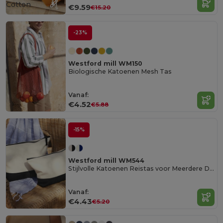
Cotton
€9.59
€15.20
-23%
Westford mill WM150
Biologische Katoenen Mesh Tas
Vanaf:
€4.52
€5.88
-15%
Westford mill WM544
Stijlvolle Katoenen Reistas voor Meerdere Doeleinden
Vanaf:
€4.43
€5.20