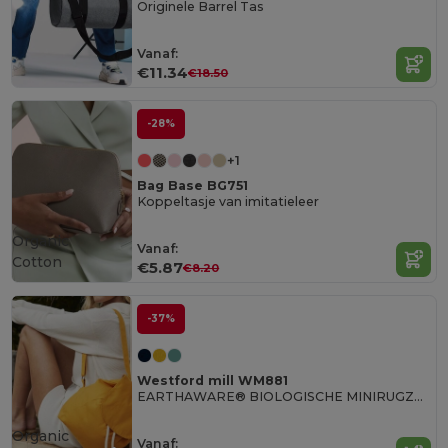
Originele Barrel Tas
Vanaf:
€11.34
€18.50
-28%
+1
Bag Base BG751
Koppeltasje van imitatieleer
Organic
Vanaf:
Cotton
€5.87
€8.20
-37%
Westford mill WM881
EARTHAWARE® BIOLOGISCHE MINIRUGZAK
Organic
Vanaf: