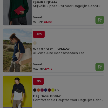
Quadra QD442
Stijlvolle Zipped Etui voor Dagelijks Gebruik
Vanaf:
€1.76
€1.90
-32%
Westford mill WM452
Xl Grote Jute Boodschappen Tas
Vanaf:
€4.86
€7.12
-21%
+6
Bag Base BG042
Comfortabele Heuptas voor Dagelijks Gebruik