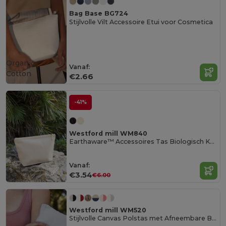
Bag Base BG724
Stijlvolle Vilt Accessoire Etui voor Cosmetica
Organic
Vanaf:
Cotton
€2.66
-41%
Westford mill WM840
Earthaware™ Accessoires Tas Biologisch Katoen
Vanaf:
€3.54
€6.00
Westford mill WM520
Stijlvolle Canvas Polstas met Afneembare Band