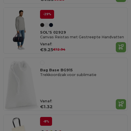
-29%
SOL'S 02929
Canvas Reistas met Gestreepte Handvatten
Vanaf:
€9.25
€12.94
Bag Base BG915
Trekkoordzak voor sublimatie
Vanaf:
€1.32
-8%