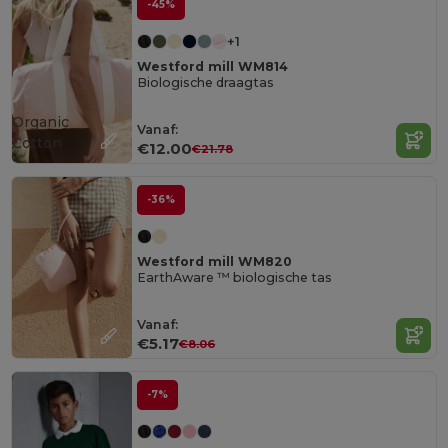
-45%
+1
Westford mill WM814
Biologische draagtas
Organic
Vanaf:
Cotton
€12.00
€21.78
-36%
Westford mill WM820
EarthAware ™ biologische tas
Vanaf:
€5.17
€8.06
-7%