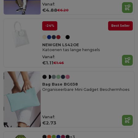
Vanaf:
€4.88
€6.20
-24%
Best Seller
NEWGEN LS42OE
Katoenen tas lange hengsels
Vanaf:
€1.11
€1.46
Bag Base BG038
Organiseerbare Mini Gadget Beschermhoes
Vanaf:
€2.73
+3