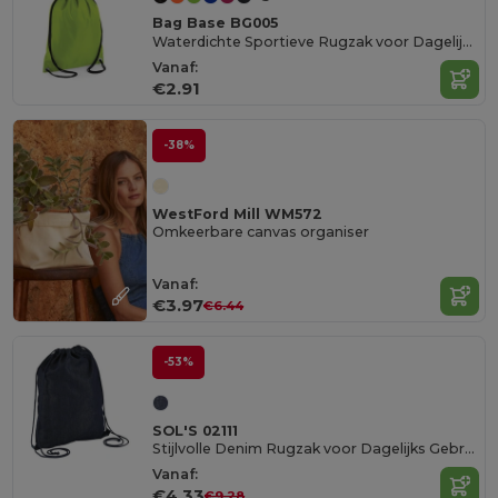
Bag Base BG005
Waterdichte Sportieve Rugzak voor Dagelijks Gebruik
Vanaf:
€2.91
-38%
WestFord Mill WM572
Omkeerbare canvas organiser
Vanaf:
€3.97
€6.44
-53%
SOL'S 02111
Stijlvolle Denim Rugzak voor Dagelijks Gebruik
Vanaf:
€4.33
€9.28