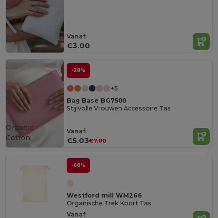
Vanaf:
€3.00
-28%
+5
Bag Base BG7500
Stijlvolle Vrouwen Accessoire Tas
Organic
Vanaf:
Cotton
€5.03
€7.00
-68%
Westford mill WM266
Organische Trek Koort Tas
Vanaf: