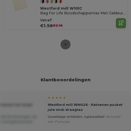
Westford mill W101C
Bag For Life Boodschappentas Met Gekleurde Handvaten
Vanaf:
€1.98
€2.16
Klantbeoordelingen
★ ★ ★ ★ ★
toenen tas lange
Westford mill WM426 - Katoenen pucket
jute midi draagtas
met de leveringen via
Geweldige artikelen, topkwaliteit
Vertaald
het snel geleverd kan
van Français