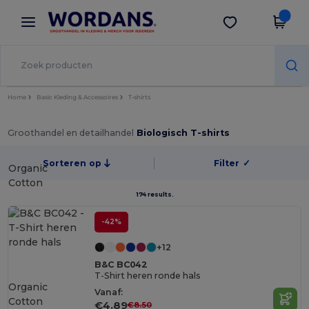
×
Wordans-app
Download app
Betere prijzen in de app!
Home
Basic Kleding & Accessoires
T-shirts
Groothandel en detailhandel
Biologisch T-shirts
Sorteren op
Filter
✓
Organic
Cotton
174 results.
-42%
+12
B&C BC042
T-Shirt heren ronde hals
Organic
Vanaf:
Cotton
€4.89
€8.50