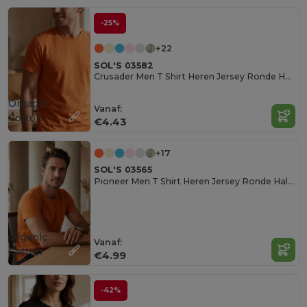
-25%
+22
SOL'S 03582
Crusader Men T Shirt Heren Jersey Ronde Hals Getailleerd
Organic
Vanaf:
Cotton
€4.43
+17
SOL'S 03565
Pioneer Men T Shirt Heren Jersey Ronde Hals Getailleerd
Organic
Vanaf:
Cotton
€4.99
-42%