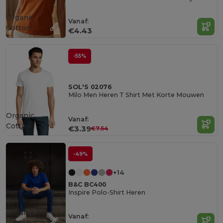
Organic
Vanaf:
Cotton
€4.43
-55%
SOL'S 02076
Milo Men Heren T Shirt Met Korte Mouwen
Organic
Vanaf:
Cotton
€3.39
€7.54
-49%
+14
B&C BC400
Inspire Polo-Shirt Heren
Organic
Vanaf:
Cotton