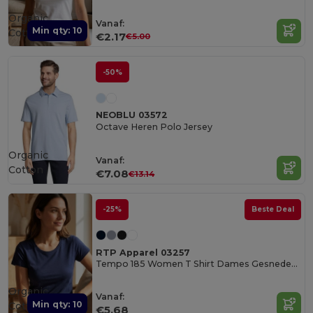
Organic
Vanaf:
Min qty: 10
Cotton
€2.17
€5.00
-50%
NEOBLU 03572
Octave Heren Polo Jersey
Organic
Vanaf:
Cotton
€7.08
€13.14
-25%
Beste Deal
RTP Apparel 03257
Tempo 185 Women T Shirt Dames Gesneden Genaaid Korte Mouwen
Organic
Vanaf:
Min qty: 10
Cotton
€5.68