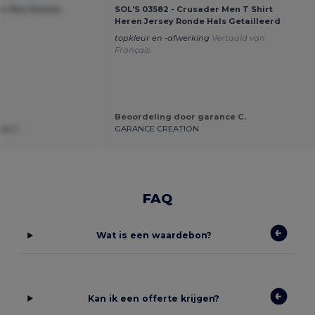
er Plus Dames
SOL'S 03582 - Crusader Men T Shirt
Heren Jersey Ronde Hals Getailleerd
topkleur en -afwerking
Vertaald van
Français
Beoordeling door garance C.
je J.
GARANCE CREATION
FAQ
Wat is een waardebon?
Kan ik een offerte krijgen?