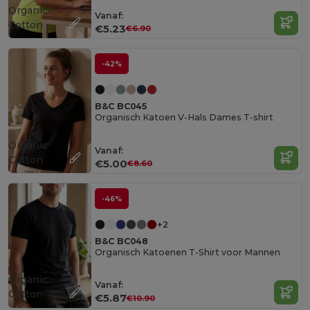
Organic
Vanaf:
Cotton
€5.23
€6.90
-42%
B&C BC045
Organisch Katoen V-Hals Dames T-shirt
Organic
Vanaf:
Cotton
€5.00
€8.60
-46%
+2
B&C BC048
Organisch Katoenen T-Shirt voor Mannen
Organic
Vanaf:
Cotton
€5.87
€10.90