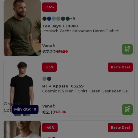
-36%
+9
Tee Jays TJ8000
Iconisch Zacht Katoenen Heren T-shirt
Organic
Vanaf:
Cotton
€7.22
€11.20
-56%
Beste Deal
RTP Apparel 03259
Cosmic 155 Men T Shirt Heren Gesneden Genaaid Korte Mouwen
Organic
Vanaf:
Min qty: 10
Cotton
€2.17
€5.00
-40%
Beste Deal