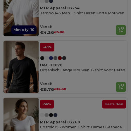
RTP Apparel 03254
Tempo 145 Men T Shirt Heren Korte Mouwen
Organic
Vanaf:
Min qty: 10
Cotton
€4.36
€5.00
-48%
B&C BC070
Organisch Lange Mouwen T-shirt Voor Heren
Organic
Vanaf:
Cotton
€6.76
€12.88
-56%
Beste Deal
RTP Apparel 03260
Cosmic 155 Women T Shirt Dames Gesneden Genaaid Korte Mouwen