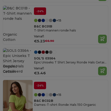
-24%
+15
B&C BC01B
T-Shirt mannen ronde hals
Organic
Vanaf:
Cotton
€5.23
€6.90
SOL'S 03564
Epic Uniseks T Shirt Jersey Ronde Hals Getailleerd
Organic
Vanaf:
Cotton
€3.46
-24%
+15
B&C BC02B
Dames-T-shirt Ronde Hals 150 Organic