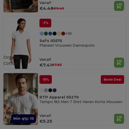
Organic
Vanaf:
Cotton
€4.48
€9.40
-3%
+10
Sol's 03575
Planeet Vrouwen Damespolo
Organic
Vanaf:
Cotton
€7.41
€7.63
-15%
Beste Deal
RTP Apparel 03270
Tempo 185 Men T Shirt Heren Korte Mouwen
Organic
Vanaf:
Min qty: 10
Cotton
€5.25