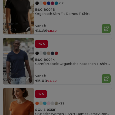
+12
B&C BC043
Organisch Slim Fit Dames T-Shirt
Organic
Vanaf:
Cotton
€4.89
€8.50
-42%
B&C BC044
Comfortabele Organische Katoenen T-shirt voor Mannen
Organic
Vanaf:
Cotton
€5.00
€8.60
-10%
+22
SOL'S 03581
Crusader Women T Shirt Dames Jersey Ronde Hals Getailleerd