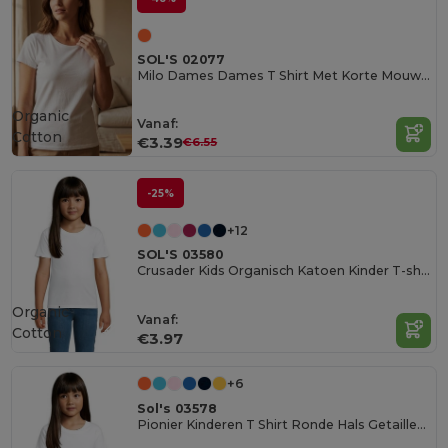
SOL'S 02077
Milo Dames Dames T Shirt Met Korte Mouwen
Organic
Vanaf:
Cotton
€3.39
€6.55
-25%
+12
SOL'S 03580
Crusader Kids Organisch Katoen Kinder T-shirt
Organic
Vanaf:
Cotton
€3.97
+6
Sol's 03578
Pionier Kinderen T Shirt Ronde Hals Getailleerd