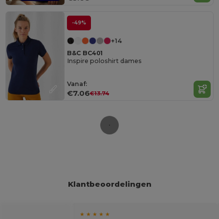
-49%
+14
B&C BC401
Inspire poloshirt dames
Vanaf:
€7.06
€13.74
Klantbeoordelingen
★ ★ ★ ★ ★