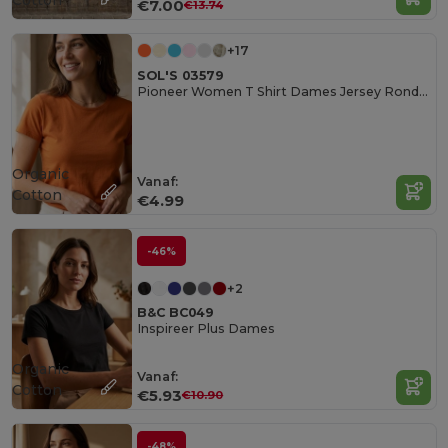
€7.00
€13.74
+17
SOL'S 03579
Pioneer Women T Shirt Dames Jersey Ronde Hals Getailleerd
Organic
Vanaf:
Cotton
€4.99
-46%
+2
B&C BC049
Inspireer Plus Dames
Organic
Vanaf:
Cotton
€5.93
€10.90
-48%