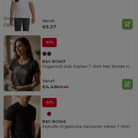
Organic
Vanaf:
Cotton
€5.37
-52%
B&C BC047
Organisch Slub Dames T-shirt Met Ronde Hals
Organic
Vanaf:
Cotton
€4.48
€9.40
-52%
B&C BC046
Stijlvolle Organische Katoenen Heren T-Shirt