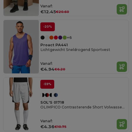
Vanaf:
€12.45
€20.60
-20%
+6
Proact PA441
Lichtgewicht Sneldrogend Sportvest
Vanaf:
€4.94
€6.20
-59%
SOL'S 01718
OLIMPICO Contrasterende Short Volwassenen
Vanaf:
€4.36
€10.75