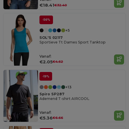
€18.41
€32.40
-56%
+5
SOL'S 02117
Sportieve Tt Dames Sport Tanktop
Vanaf:
€2.05
€4.62
-19%
+13
Spiro SP287
Ademend T-shirt AIRCOOL
Vanaf:
€5.36
€6.66