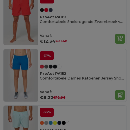
ProAct PA119
Comfortabele Sneldrogende Zwembroek voor Heren
Vanaf:
€12.34
€21.48
-37%
ProAct PA152
Comfortabele Dames Katoenen Jersey Shorts
Vanaf:
€8.22
€12.96
-33%
+1