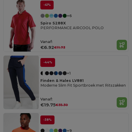
-41%
+6
Spiro S288X
PERFORMANCE AIRCOOL POLO
Vanaf:
€6.92
€11.73
-44%
+1
Finden & Hales LV881
Moderne Slim Fit Sportbroek met Ritszakken
Vanaf:
€19.75
€35.30
-38%
+9