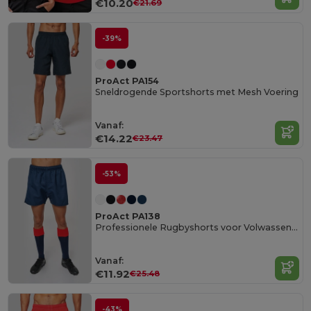
€10.20
€21.69
-39%
ProAct PA154
Sneldrogende Sportshorts met Mesh Voering
Vanaf:
€14.22
€23.47
-53%
ProAct PA138
Professionele Rugbyshorts voor Volwassenen
Vanaf:
€11.92
€25.48
-43%