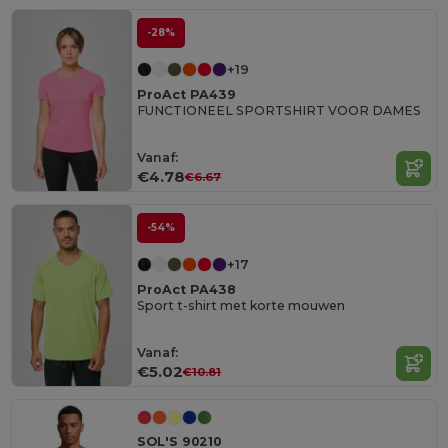
-28%
+19
ProAct PA439
FUNCTIONEEL SPORTSHIRT VOOR DAMES
Vanaf:
€4.78
€6.67
-54%
+17
ProAct PA438
Sport t-shirt met korte mouwen
Vanaf:
€5.02
€10.81
SOL'S 90210