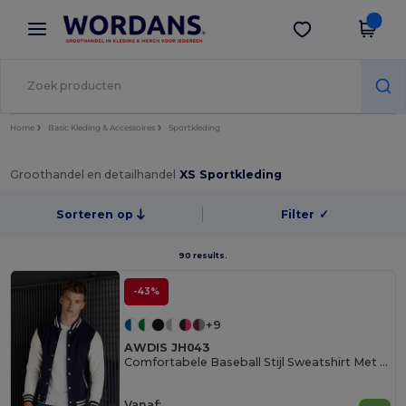
×
Wordans-app
Download app
Betere prijzen in de app!
Home
Basic Kleding & Accessoires
Sportkleding
Groothandel en detailhandel
XS Sportkleding
Sorteren op
Filter
✓
90 results.
-43%
+9
AWDIS JH043
Comfortabele Baseball Stijl Sweatshirt Met Contrasterende Mouwen
Vanaf: