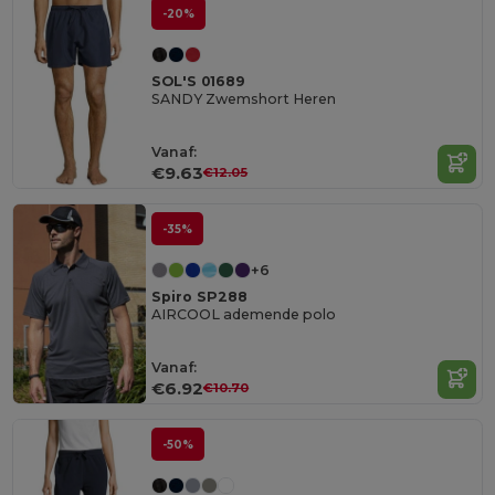
-20%
SOL'S 01689
SANDY Zwemshort Heren
Vanaf:
€9.63
€12.05
-35%
+6
Spiro SP288
AIRCOOL ademende polo
Vanaf:
€6.92
€10.70
-50%