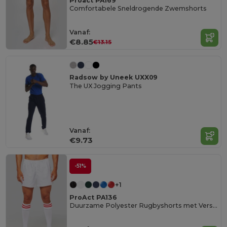
Proact PA169
Comfortabele Sneldrogende Zwemshorts
Vanaf:
€8.85
€13.15
Radsow by Uneek UXX09
The UX Jogging Pants
Vanaf:
€9.73
-51%
+1
ProAct PA136
Duurzame Polyester Rugbyshorts met Verstevigde Stiksels