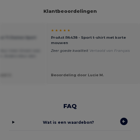
Klantbeoordelingen
★ ★ ★ ★ ★
eve Tt Dames Sport
ProAct PA438 - Sport t-shirt met korte
mouwen
kleur meer limoen was
Zeer goede kwaliteit
Vertaald van Français
n. Anders kleur dan
est U.
Beoordeling door Lucie M.
FAQ
Wat is een waardebon?