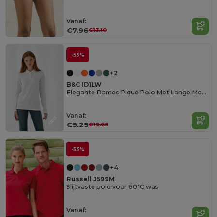
Vanaf:
€7.96
€13.10
-53%
+2
B&C ID1LW
Elegante Dames Piqué Polo Met Lange Mouwen
Vanaf:
€9.29
€19.60
-53%
+4
Russell J599M
Slijtvaste polo voor 60°C was
Vanaf: