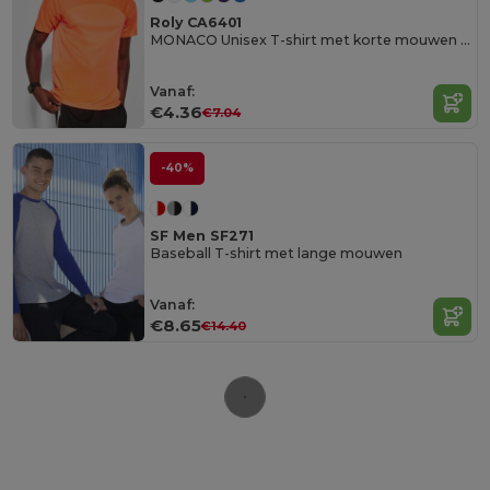
Roly CA6401
MONACO Unisex T-shirt met korte mouwen in technisch weefsel
Vanaf:
€4.36
€7.04
-40%
SF Men SF271
Baseball T-shirt met lange mouwen
Vanaf:
€8.65
€14.40