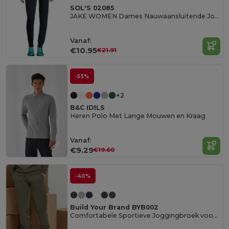
SOL'S 02085
JAKE WOMEN Dames Nauwaansluitende Joggingbroek
Vanaf:
€10.95
€21.91
-53%
+2
B&C ID1LS
Heren Polo Met Lange Mouwen en Kraag
Vanaf:
€9.29
€19.60
-40%
Build Your Brand BYB002
Comfortabele Sportieve Joggingbroek voor Alle Maten