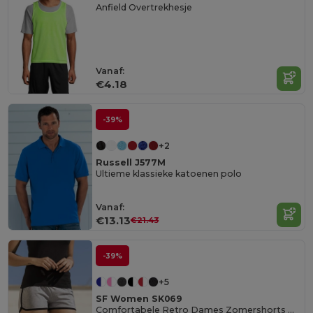
Anfield Overtrekhesje
Vanaf:
€4.18
-39%
+2
Russell J577M
Ultieme klassieke katoenen polo
Vanaf:
€13.13
€21.43
-39%
+5
SF Women SK069
Comfortabele Retro Dames Zomershorts met Koord