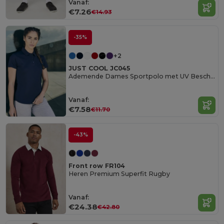
Vanaf:
€7.26
€14.93
-35%
+2
JUST COOL JC045
Ademende Dames Sportpolo met UV Bescherming
Vanaf:
€7.58
€11.70
-43%
Front row FR104
Heren Premium Superfit Rugby
Vanaf:
€24.38
€42.80