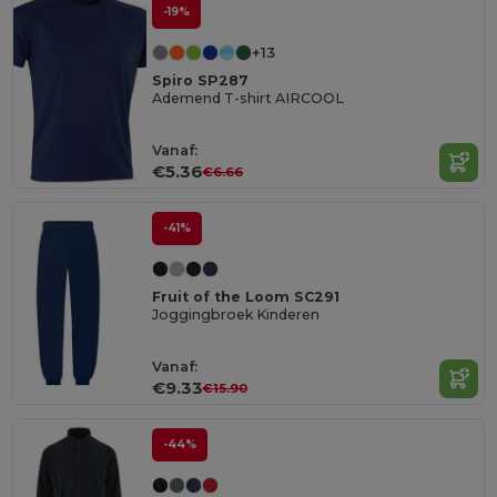
-19%
+13
Spiro SP287
Ademend T-shirt AIRCOOL
Vanaf:
€5.36
€6.66
-41%
Fruit of the Loom SC291
Joggingbroek Kinderen
Vanaf:
€9.33
€15.90
-44%