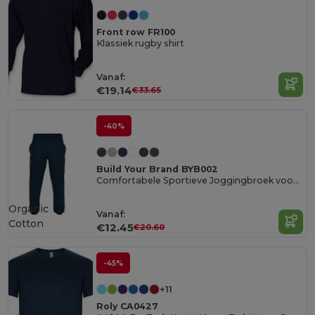
Front row FR100
Klassiek rugby shirt
Vanaf:
€19.14
€33.65
-40%
Build Your Brand BYB002
Comfortabele Sportieve Joggingbroek voor Alle Maten
Organic
Vanaf:
Cotton
€12.45
€20.60
-45%
+11
Roly CA0427