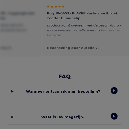
★ ★ ★ ★ ★
C290 - Joggingbroek
Roly PA0453 - PLAYER Korte sportbroek
den
zonder binnenslip
GOEDE ZACHTE
product komt overeen met de beschrijving -
EEN ZEER ZACHT
mooie kwaliteit - snelle levering
Vertaald van
Français
nny A.
Beoordeling door Aurélie V.
FAQ
Wanneer ontvang ik mijn bestelling?
Waar is uw magazijn?