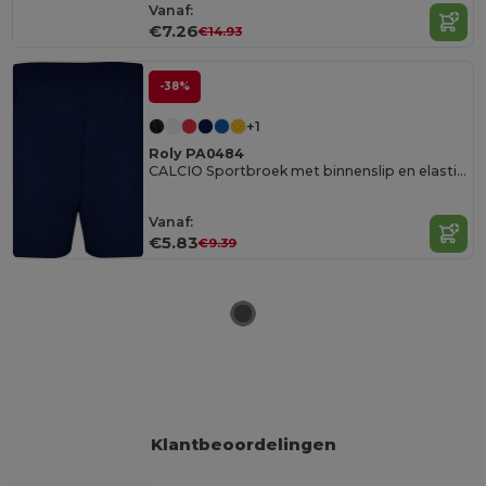
Vanaf:
€7.26
€14.93
-38%
+1
Roly PA0484
CALCIO Sportbroek met binnenslip en elastische tailleband met koord
Vanaf:
€5.83
€9.39
Klantbeoordelingen