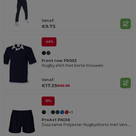
Vanaf:
€9.73
-46%
Front row FR003
Rugby shirt met korte mouwen
Vanaf:
€17.35
€32.30
-51%
+1
ProAct PA136
Duurzame Polyester Rugbyshorts met Verstevigde Stiksels