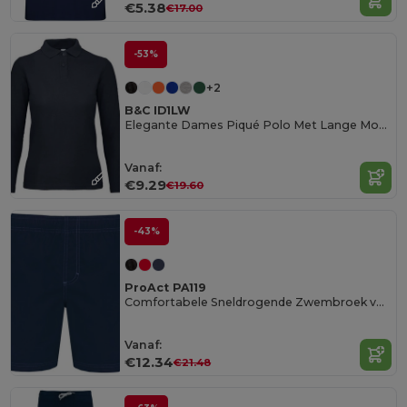
€5.38
€17.00
-53%
+2
B&C ID1LW
Elegante Dames Piqué Polo Met Lange Mouwen
Vanaf:
€9.29
€19.60
-43%
ProAct PA119
Comfortabele Sneldrogende Zwembroek voor Heren
Vanaf:
€12.34
€21.48