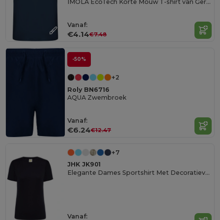
IMOLA EcoTech Korte Mouw T-shirt van Gerecycled Polyester
Vanaf:
€4.14
€7.48
-50%
+2
Roly BN6716
AQUA Zwembroek
Vanaf:
€6.24
€12.47
+7
JHK JK901
Elegante Dames Sportshirt Met Decoratieve Naden
Vanaf: