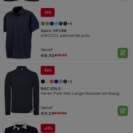
-35%
+6
Spiro SP288
AIRCOOL ademende polo
Vanaf:
€6.92
€10.70
-53%
+2
B&C ID1LS
Heren Polo Met Lange Mouwen en Kraag
Vanaf:
€9.29
€19.60
-43%