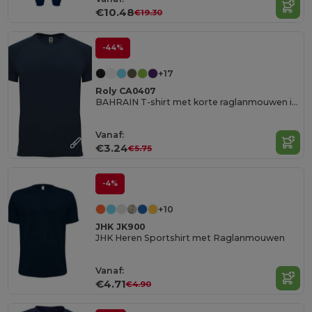
€10.48
€19.30
-44%
+17
Roly CA0407
BAHRAIN T-shirt met korte raglanmouwen in technisch weefsel
Vanaf:
€3.24
€5.75
-4%
+10
JHK JK900
JHK Heren Sportshirt met Raglanmouwen
Vanaf:
€4.71
€4.90