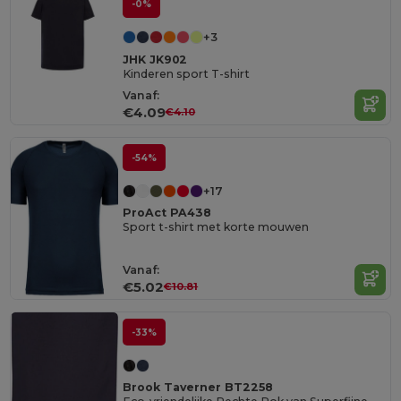
-0%
+3
JHK JK902
Kinderen sport T-shirt
Vanaf:
€4.09
€4.10
-54%
+17
ProAct PA438
Sport t-shirt met korte mouwen
Vanaf:
€5.02
€10.81
-33%
Brook Taverner BT2258