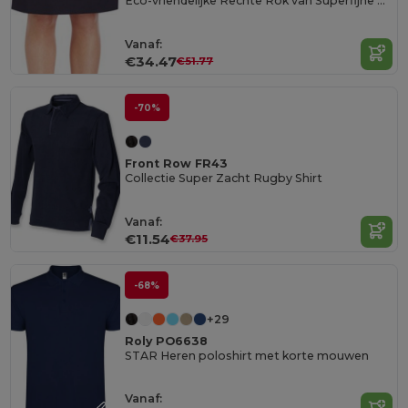
Eco-vriendelijke Rechte Rok van Superfijne Polyester
Vanaf:
€34.47
€51.77
-70%
Front Row FR43
Collectie Super Zacht Rugby Shirt
Vanaf:
€11.54
€37.95
-68%
+29
Roly PO6638
STAR Heren poloshirt met korte mouwen
Vanaf: