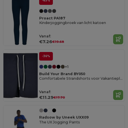
-63%
Proact PA187
Kinderjoggingbroek van licht katoen
Vanaf:
€7.26
€19.68
-36%
+1
Build Your Brand BY050
Comfortabele Strandshorts voor Vakantieplezier
Vanaf:
€11.29
€17.70
Radsow by Uneek UXX09
The UX Jogging Pants