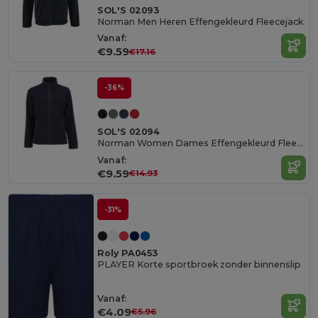
SOL'S 02093
Norman Men Heren Effengekleurd Fleecejack
Vanaf:
€9.59
€17.16
-36%
SOL'S 02094
Norman Women Dames Effengekleurd Fleecejack
Vanaf:
€9.59
€14.93
-31%
Roly PA0453
PLAYER Korte sportbroek zonder binnenslip
Vanaf:
€4.09
€5.96