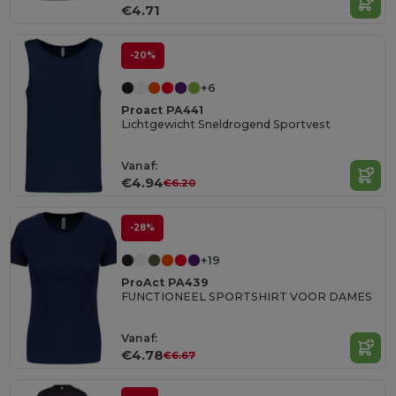
€4.71
-20%
+6
Proact PA441
Lichtgewicht Sneldrogend Sportvest
Vanaf:
€4.94
€6.20
-28%
+19
ProAct PA439
FUNCTIONEEL SPORTSHIRT VOOR DAMES
Vanaf:
€4.78
€6.67