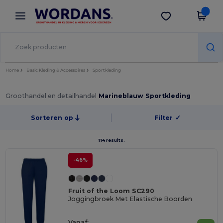
×
Wordans-app
Download app
Betere prijzen in de app!
Home
Basic Kleding & Accessoires
Sportkleding
Groothandel en detailhandel
Marineblauw Sportkleding
Sorteren op
Filter
✓
114 results.
-46%
Fruit of the Loom SC290
Joggingbroek Met Elastische Boorden
Vanaf: