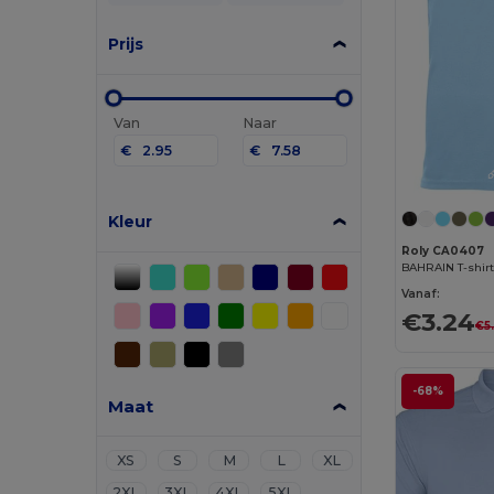
Prijs
Van
Naar
€
€
Kleur
Roly CA0407
Vanaf:
€3.24
€5
-68%
Maat
XS
S
M
L
XL
2XL
3XL
4XL
5XL