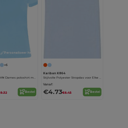
Personaliseer het!
+6
Kariban K864
MONZHA WOMAN Dames poloshirt met korte mouwen
Stijlvolle Polyester Stropdas voor Elke Gelegenheid
Vanaf:
€4.73
Bestel
Bestel
9.32
€6.45