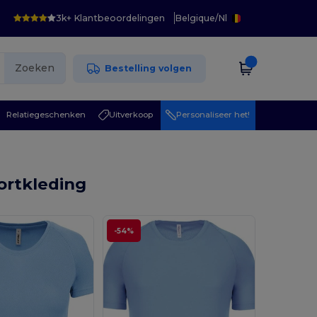
3k+ Klantbeoordelingen
Belgique
/
Nl
Zoeken
Bestelling volgen
Relatiegeschenken
Uitverkoop
Personaliseer het!
rtkleding
-54%