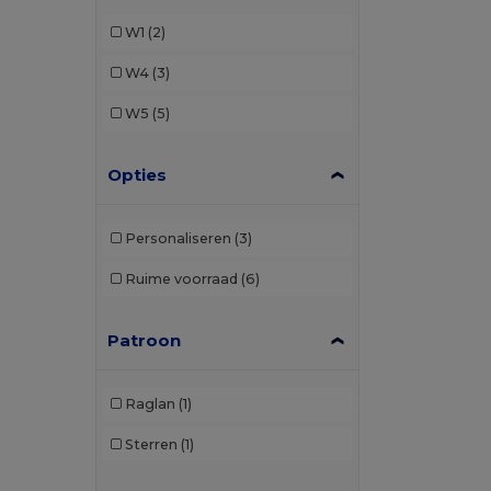
Roly
(3)
W1
(2)
W4
(3)
W5
(5)
Opties
Personaliseren
(3)
Ruime voorraad
(6)
Patroon
Raglan
(1)
Sterren
(1)