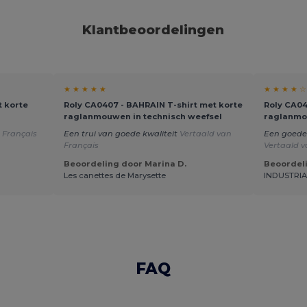
Klantbeoordelingen
★ ★ ★ ★ ★
★ ★ ★ ★ ☆
t korte
Roly CA0407 - BAHRAIN T-shirt met korte
Roly CA04
raglanmouwen in technisch weefsel
raglanmo
 Français
Een trui van goede kwaliteit
Vertaald van
Een goede 
Français
Vertaald 
Beoordeling door Marina D.
Beoordeli
Les canettes de Marysette
INDUSTRIA
FAQ