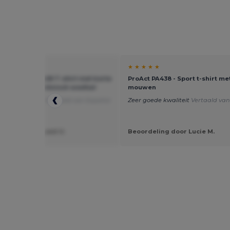
★ ★
★ ★ ★ ★ ★
A0407 - BAHRAIN T-shirt met korte
ProAct PA438 - Sport t-shirt me
mouwen in technisch weefsel
mouwen
jk goed product
Vertaald van Español
Zeer goede kwaliteit
Vertaald van
eling door Guest U.
Beoordeling door Lucie M.