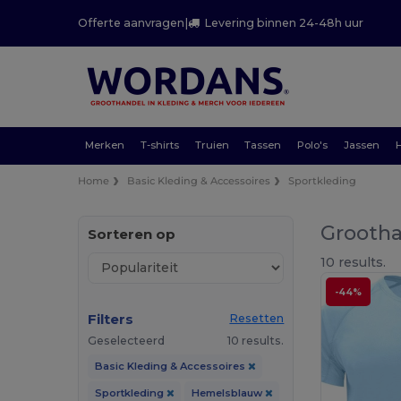
Offerte aanvragen
|
Levering binnen 24-48h uur
Merken
T-shirts
Truien
Tassen
Polo's
Jassen
Home
Basic Kleding & Accessoires
Sportkleding
Grootha
Sorteren op
10 results.
-44%
Filters
Resetten
Geselecteerd
10 results.
Basic Kleding & Accessoires
Sportkleding
Hemelsblauw