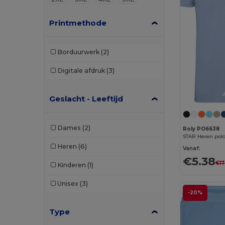
Printmethode
Borduurwerk
(2)
Digitale afdruk
(3)
Geslacht - Leeftijd
Dames
(2)
Roly PO6638
Heren
(6)
Vanaf:
€5.38
€17
Kinderen
(1)
Unisex
(3)
-20%
Type