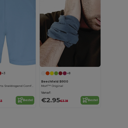
+3
+8
Beechfield B900
Kinder Sportshorts Sneldrogend Comfort
Morf™ Original
Vanaf:
€2.95
Bestel
Bestel
13
€3.18