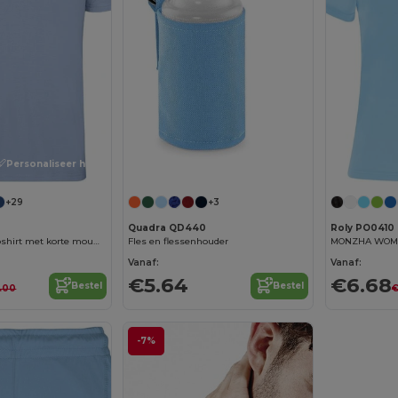
Personaliseer het!
+29
+3
Quadra QD440
Roly PO0410
STAR Heren poloshirt met korte mouwen
Fles en flessenhouder
Vanaf:
Vanaf:
€5.64
€6.68
Bestel
Bestel
.00
€
-7%