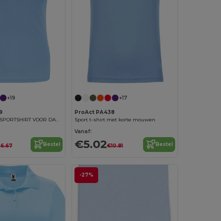
+19
+17
9
ProAct PA438
FUNCTIONEEL SPORTSHIRT VOOR DAMES
Sport t-shirt met korte mouwen
Vanaf:
€5.02
Bestel
Bestel
6.67
€10.81
-27%