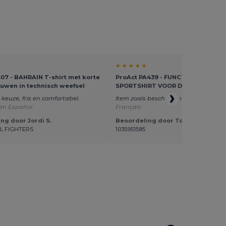
★ ★ ★ ★ ★
07 - BAHRAIN T-shirt met korte
ProAct PA439 - FUNCTIONEEL
uwen in technisch weefsel
SPORTSHIRT VOOR DAMES
keuze, fris en comfortabel.
Item zoals beschreven
Vertaald van
van Español
Français
ng door Jordi S.
Beoordeling door Tom M.
L FIGHTERS
1035951585