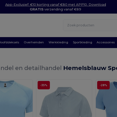
App-Exclusief: €10 korting vanaf €80 met APP10. Download
GRATIS
verzending vanaf €89
Hoofddeksels
Overhemden
Werkkleding
Sportkleding
Accessoires
ndel en detailhandel
Hemelsblauw Spo
-35%
-28%