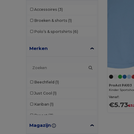
Accessoires
(3)
Broeken & shorts
(1)
Polo’s & sportshirts
(6)
Merken
Beechfield
(1)
ProAct PA103
Just Cool
(1)
Vanaf:
€5.73
Kariban
(1)
€7.
Proact
(3)
Magazijn
Quadra
(1)