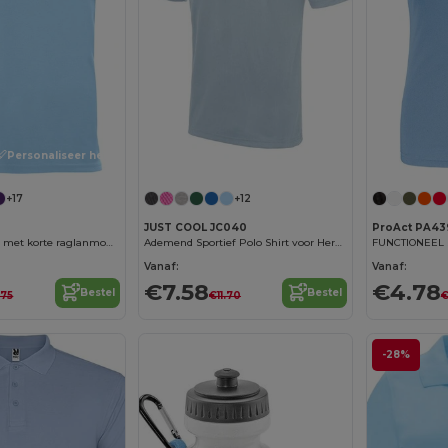
Personaliseer het!
+17
+12
JUST COOL JC040
ProAct PA43
BAHRAIN T-shirt met korte raglanmouwen in technisch weefsel
Ademend Sportief Polo Shirt voor Heren
Vanaf:
Vanaf:
€7.58
€4.78
Bestel
Bestel
.75
€11.70
€
-28%