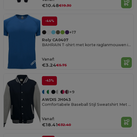
€10.48
€19.30
-44%
+17
Roly CA0407
BAHRAIN T-shirt met korte raglanmouwen in technisch weefsel
Vanaf:
€3.24
€5.75
-43%
+9
AWDIS JH043
Comfortabele Baseball Stijl Sweatshirt Met Contrasterende Mouwen
Vanaf:
€18.41
€32.40