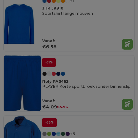
+1
JHK JK910
Sportshirt lange mouwen
Vanaf:
€6.58
-31%
Roly PA0453
PLAYER Korte sportbroek zonder binnenslip
Vanaf:
€4.09
€5.96
-35%
+6