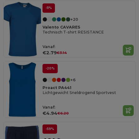
-11%
+20
Valento CAVARES
Technisch T-shirt RESISTANCE
Vanaf:
€2.79
€3.14
-20%
+6
Proact PA441
Lichtgewicht Sneldrogend Sportvest
Vanaf:
€4.94
€6.20
-59%