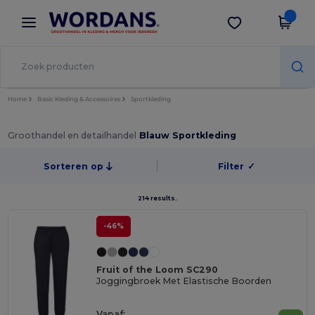
×
Wordans-app
Download app
Betere prijzen in de app!
Home
Basic Kleding & Accessoires
Sportkleding
Groothandel en detailhandel
Blauw Sportkleding
Sorteren op
Filter
✓
214 results.
-46%
Fruit of the Loom SC290
Joggingbroek Met Elastische Boorden
Vanaf: