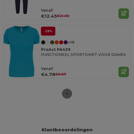
Vanaf:
€12.45
€21.00
-28%
+19
ProAct PA439
FUNCTIONEEL SPORTSHIRT VOOR DAMES
Vanaf:
€4.78
€6.67
Klantbeoordelingen