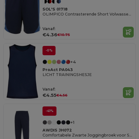
SOL'S 01718
OLIMPICO Contrasterende Short Volwassenen
Vanaf:
€4.36
€10.75
-0%
+4
ProAct PA043
LICHT TRAININGSHESJE
Vanaf:
€4.55
€4.56
-41%
+1
AWDIS JH072
Comfortabele Zwarte Joggingbroek voor Sportliefhebbers