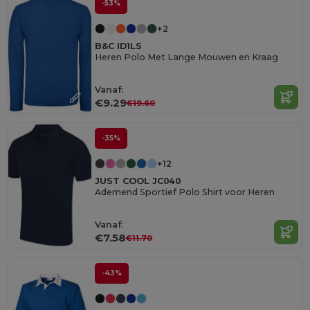
-53%
+2
B&C ID1LS
Heren Polo Met Lange Mouwen en Kraag
Vanaf:
€9.29
€19.60
-35%
+12
JUST COOL JC040
Ademend Sportief Polo Shirt voor Heren
Vanaf:
€7.58
€11.70
-43%