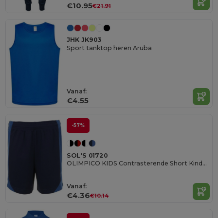
€10.95
€21.91
JHK JK903
Sport tanktop heren Aruba
Vanaf:
€4.55
-57%
SOL'S 01720
OLIMPICO KIDS Contrasterende Short Kinderen
Vanaf:
€4.36
€10.14