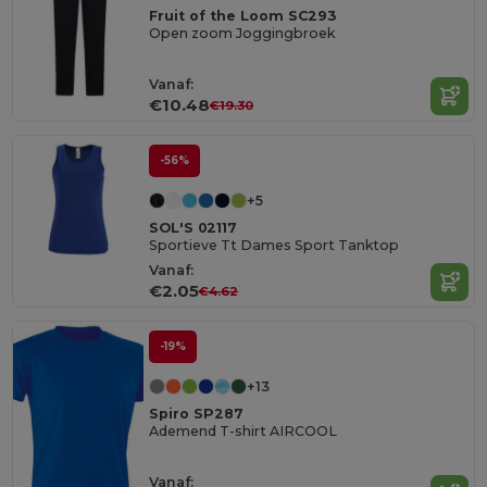
Fruit of the Loom SC293
Open zoom Joggingbroek
Vanaf:
€10.48
€19.30
-56%
+5
SOL'S 02117
Sportieve Tt Dames Sport Tanktop
Vanaf:
€2.05
€4.62
-19%
+13
Spiro SP287
Ademend T-shirt AIRCOOL
Vanaf: