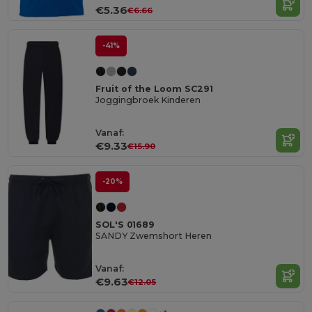
€5.36
€6.66
-41%
Fruit of the Loom SC291
Joggingbroek Kinderen
Vanaf:
€9.33
€15.90
-20%
SOL'S 01689
SANDY Zwemshort Heren
Vanaf:
€9.63
€12.05