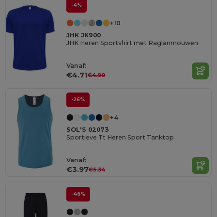
-4%
+10
JHK JK900
JHK Heren Sportshirt met Raglanmouwen
Vanaf:
€4.71
€4.90
-26%
+4
SOL'S 02073
Sportieve Tt Heren Sport Tanktop
Vanaf:
€3.97
€5.34
-46%