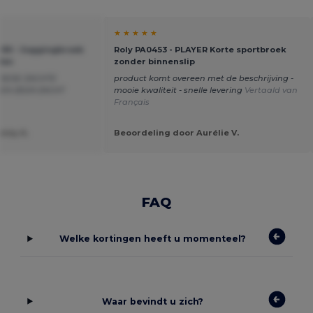
★ ★ ★ ★ ★
C290 - Joggingbroek
Roly PA0453 - PLAYER Korte sportbroek
den
zonder binnenslip
GOEDE ZACHTE
product komt overeen met de beschrijving -
EEN ZEER ZACHT
mooie kwaliteit - snelle levering
Vertaald van
Français
nny A.
Beoordeling door Aurélie V.
FAQ
Welke kortingen heeft u momenteel?
Waar bevindt u zich?