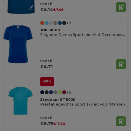
Vanaf:
€4.14
€7.48
+7
JHK JK901
Elegante Dames Sportshirt Met Decoratieve Naden
Vanaf:
€4.71
-50%
+5
Stedman ST8000
Prestatiegerichte Sport T-Shirt voor Mannen
Vanaf:
€6.75
€13.50