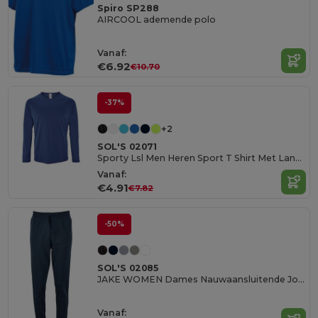
Spiro SP288
AIRCOOL ademende polo
Vanaf:
€6.92
€10.70
-37%
+2
SOL'S 02071
Sporty Lsl Men Heren Sport T Shirt Met Lange Mouwen
Vanaf:
€4.91
€7.82
-50%
SOL'S 02085
JAKE WOMEN Dames Nauwaansluitende Joggingbroek
Vanaf: