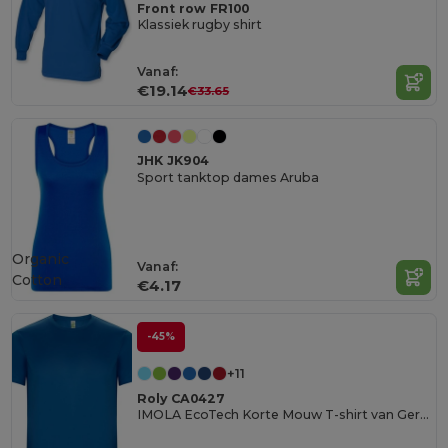
Front row FR100
Klassiek rugby shirt
Vanaf:
€19.14
€33.65
JHK JK904
Sport tanktop dames Aruba
Organic
Vanaf:
Cotton
€4.17
-45%
+11
Roly CA0427
IMOLA EcoTech Korte Mouw T-shirt van Gerecycled Polyester