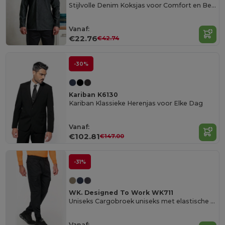
Stijlvolle Denim Koksjas voor Comfort en Bescherming
Vanaf:
€22.76
€42.74
-30%
Kariban K6130
Kariban Klassieke Herenjas voor Elke Dag
Vanaf:
€102.81
€147.00
-31%
WK. Designed To Work WK711
Uniseks Cargobroek uniseks met elastische boord
Vanaf: