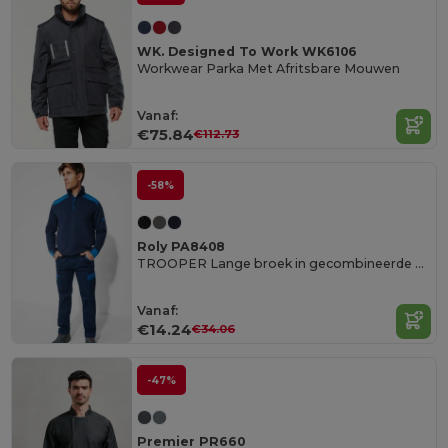
WK. Designed To Work WK6106
Workwear Parka Met Afritsbare Mouwen
Vanaf:
€75.84
€112.73
-58%
Roly PA8408
TROOPER Lange broek in gecombineerde kleuren
Vanaf:
€14.24
€34.06
-47%
Premier PR660