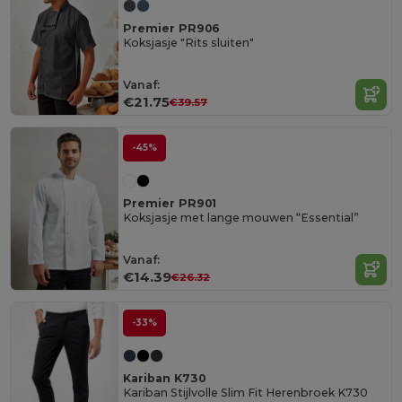
Premier PR906
Koksjasje "Rits sluiten"
Vanaf:
€21.75
€39.57
-45%
Premier PR901
Koksjasje met lange mouwen “Essential”
Vanaf:
€14.39
€26.32
-33%
Kariban K730
Kariban Stijlvolle Slim Fit Herenbroek K730