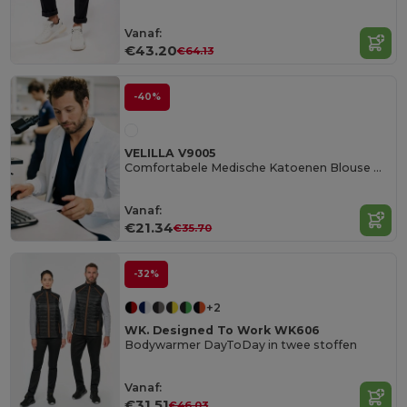
Vanaf:
€43.20
€64.13
-40%
VELILLA V9005
Comfortabele Medische Katoenen Blouse Met Zakken
Vanaf:
€21.34
€35.70
-32%
+2
WK. Designed To Work WK606
Bodywarmer DayToDay in twee stoffen
Vanaf:
€31.51
€46.03