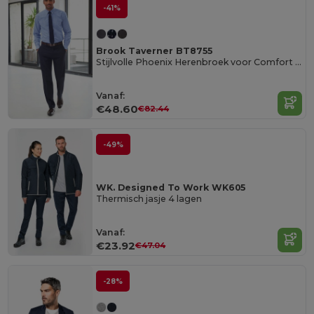
-41%
Brook Taverner BT8755
Stijlvolle Phoenix Herenbroek voor Comfort en Beweging
Vanaf:
€48.60
€82.44
-49%
WK. Designed To Work WK605
Thermisch jasje 4 lagen
Vanaf:
€23.92
€47.04
-28%