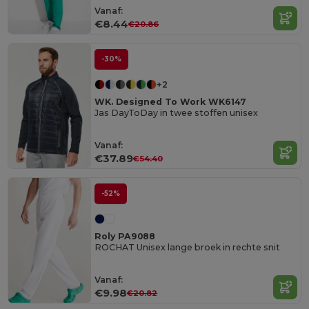
Vanaf:
€8.44
€20.86
-30%
+2
WK. Designed To Work WK6147
Jas DayToDay in twee stoffen unisex
Vanaf:
€37.89
€54.40
-52%
Roly PA9088
ROCHAT Unisex lange broek in rechte snit
Vanaf:
€9.98
€20.82