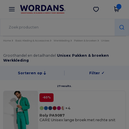
×
Wordans-app
Download app
Betere prijzen in de app!
Home
Basic Kleding & Accessoires
Werkkleding
Pakken & broeken
Unisex
Groothandel en detailhandel
Unisex Pakken & broeken
Werkkleding
Sorteren op
Filter
✓
27 results.
-60%
+4
Roly PA9087
CARE Unisex lange broek met rechte snit