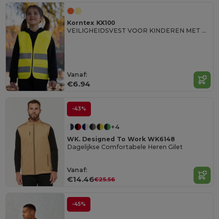
Korntex KX100
VEILIGHEIDSVEST VOOR KINDEREN MET RITS
Vanaf:
€6.94
-43%
+4
WK. Designed To Work WK6148
Dagelijkse Comfortabele Heren Gilet
Vanaf:
€14.46
€25.56
-45%