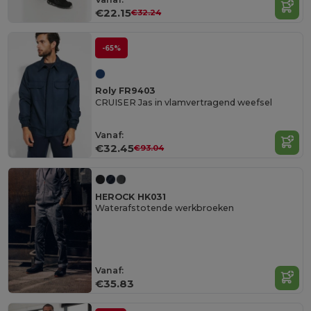
€22.15
€32.24
-65%
Roly FR9403
CRUISER Jas in vlamvertragend weefsel
Vanaf:
€32.45
€93.04
HEROCK HK031
Waterafstotende werkbroeken
Vanaf:
€35.83