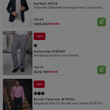
Kariban K6132
Stijlvolle Gebreide Herenjas met Contrasterende Knopen
Vanaf:
€85.66
€119.09
-32%
Karlowsky KYBHM1
Herderspantalon voor heren
Vanaf:
€29.78
€44.10
-41%
Brook Taverner BT8754
Elegante Slim Fit Broek voor Heren BT8754