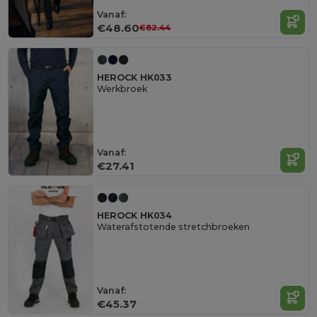
Vanaf:
€48.60
€82.44
HEROCK HK033
Werkbroek
Vanaf:
€27.41
HEROCK HK034
Waterafstotende stretchbroeken
Vanaf:
€45.37