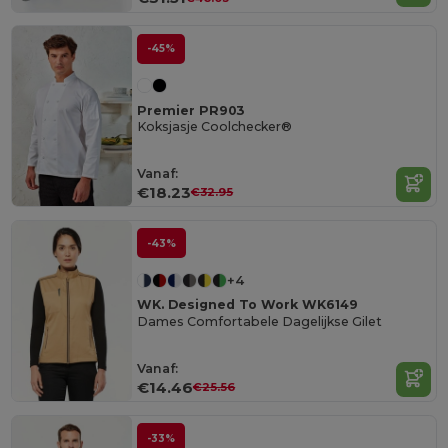
-45%
Premier PR903
Koksjasje Coolchecker®
Vanaf:
€18.23
€32.95
-43%
+4
WK. Designed To Work WK6149
Dames Comfortabele Dagelijkse Gilet
Vanaf:
€14.46
€25.56
-33%