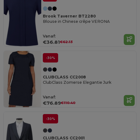
Brook Taverner BT2280
Blouse in Chinese crêpe VERONA
Vanaf:
€36.81
€62.13
-30%
CLUBCLASS CC2008
ClubClass Zomerse Elegantie Jurk
Vanaf:
€76.89
€110.40
-30%
CLUBCLASS CC2001