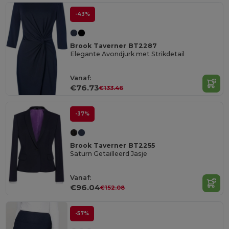
-43%
Brook Taverner BT2287
Elegante Avondjurk met Strikdetail
Vanaf:
€76.73
€133.46
-37%
Brook Taverner BT2255
Saturn Getailleerd Jasje
Vanaf:
€96.04
€152.08
-57%