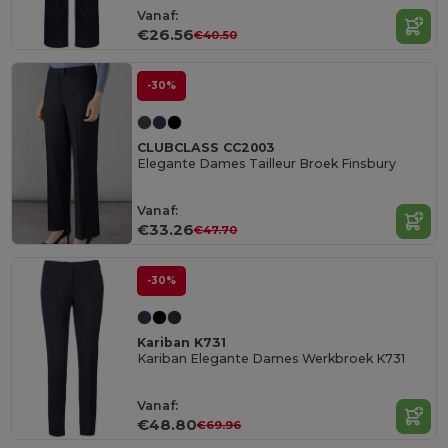
Vanaf:
€26.56
€40.50
-30%
CLUBCLASS CC2003
Elegante Dames Tailleur Broek Finsbury
Vanaf:
€33.26
€47.70
-30%
Kariban K731
Kariban Elegante Dames Werkbroek K731
Vanaf:
€48.80
€69.96