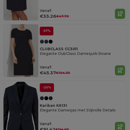
Vanaf:
€33.26
€47.70
-57%
CLUBCLASS CC3011
Elegante ClubClass Damesjurk Sloane
Vanaf:
€45.37
€104.30
-20%
Kariban K6131
Elegante Damesjas met Stijlvolle Details
Vanaf:
€91.42
€114.00