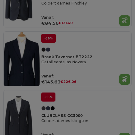
Colbert dames Finchley
Vanaf:
€84.56
€121.40
-36%
Brook Taverner BT2222
Getailleerde jas Novara
Vanaf:
€145.63
€226.06
-56%
CLUBCLASS CC3000
Colbert dames Islington
Vanaf: