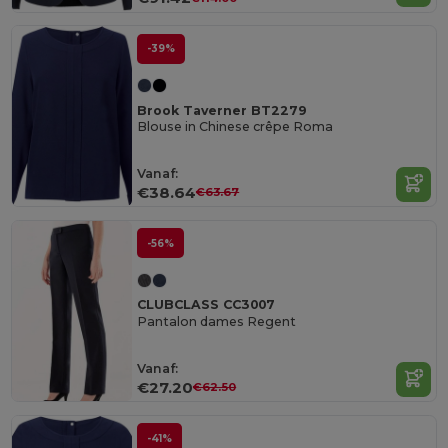
-39%
Brook Taverner BT2279
Blouse in Chinese crêpe Roma
Vanaf:
€38.64
€63.67
-56%
CLUBCLASS CC3007
Pantalon dames Regent
Vanaf:
€27.20
€62.50
-41%