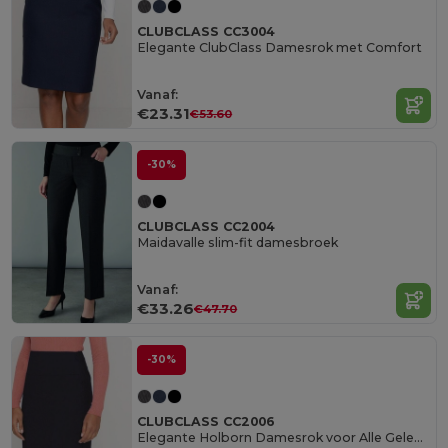
CLUBCLASS CC3004
Elegante ClubClass Damesrok met Comfort
Vanaf:
€23.31
€53.60
-30%
CLUBCLASS CC2004
Maidavalle slim-fit damesbroek
Vanaf:
€33.26
€47.70
-30%
CLUBCLASS CC2006
Elegante Holborn Damesrok voor Alle Gelegenheden