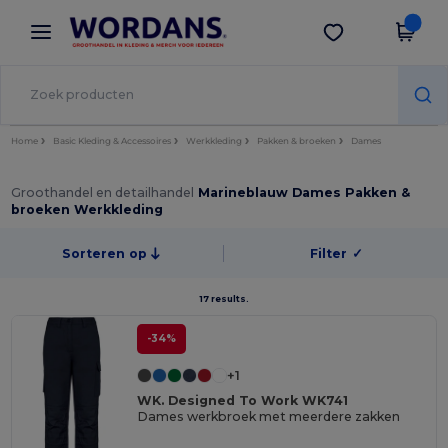
×
Wordans-app
Download app
Betere prijzen in de app!
Home
Basic Kleding & Accessoires
Werkkleding
Pakken & broeken
Dames
Groothandel en detailhandel
Marineblauw Dames Pakken &
broeken Werkkleding
Sorteren op
Filter
✓
17 results.
-34%
+1
WK. Designed To Work WK741
Dames werkbroek met meerdere zakken