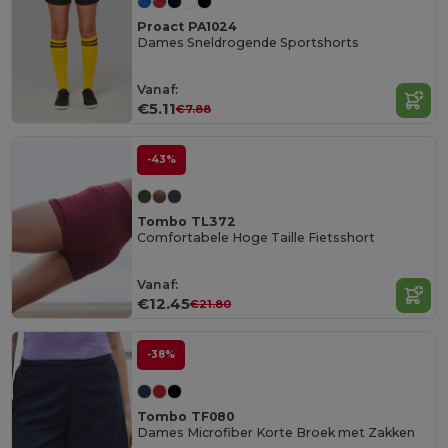
Proact PA1024
Dames Sneldrogende Sportshorts
Vanaf:
€5.11
€7.88
-43%
Tombo TL372
Comfortabele Hoge Taille Fietsshort
Vanaf:
€12.45
€21.80
-38%
Tombo TF080
Dames Microfiber Korte Broek met Zakken