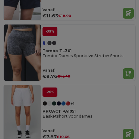
Vanaf:
€11.63
€18.90
-39%
Tombo TL301
Tombo Dames Sportieve Stretch Shorts
Vanaf:
€8.76
€14.40
-26%
+1
PROACT PA1051
Basketshort voor dames
Vanaf:
€7.87
€10.66