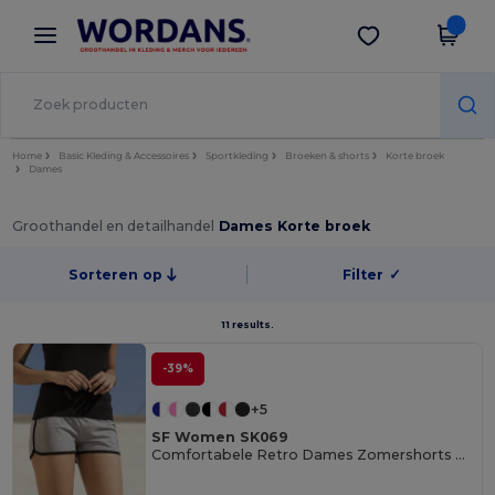
×
Wordans-app
Download app
Betere prijzen in de app!
Home
Basic Kleding & Accessoires
Sportkleding
Broeken & shorts
Korte broek
Dames
Groothandel en detailhandel
Dames Korte broek
Sorteren op
Filter
✓
11 results.
-39%
+5
SF Women SK069
Comfortabele Retro Dames Zomershorts met Koord