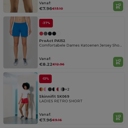
Vanaf:
€7.96
€13.10
-37%
ProAct PA152
Comfortabele Dames Katoenen Jersey Shorts
Vanaf:
€8.22
€12.96
-13%
+2
Skinnifit SK069
LADIES RETRO SHORT
Vanaf:
€7.96
€9.16