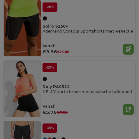
-28%
Spiro S250F
Ademend Contour Sportshorts met Reflectie
Vanaf:
€9.96
€13.85
-25%
Roly PA0322
NELLY Korte broek met elastische tailleband
Vanaf:
€5.76
€7.69
-35%